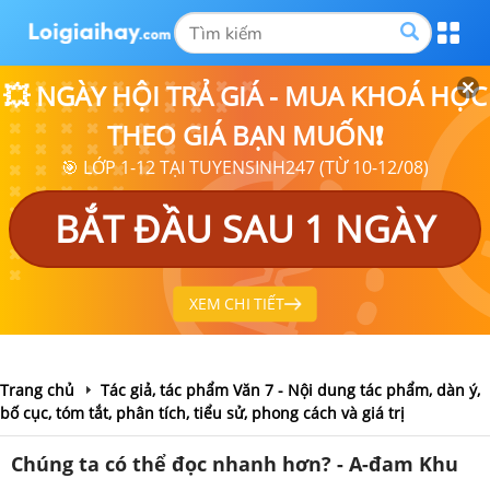
💥 NGÀY HỘI TRẢ GIÁ - MUA KHOÁ HỌC
THEO GIÁ BẠN MUỐN❗
🎯 LỚP 1-12 TẠI TUYENSINH247 (TỪ 10-12/08)
BẮT ĐẦU SAU 1 NGÀY
XEM CHI TIẾT
Trang chủ
Tác giả, tác phẩm Văn 7 - Nội dung tác phẩm, dàn ý,
bố cục, tóm tắt, phân tích, tiểu sử, phong cách và giá trị
Chúng ta có thể đọc nhanh hơn? - A-đam Khu