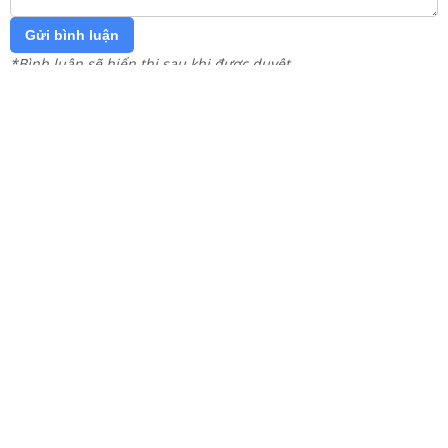
Gửi bình luận
*Bình luận sẽ hiển thị sau khi được duyệt
Hãy trở thành người đầu tiên bình luận!
Trang chủ
Lớp 12
Lớp 11
Lớp 10
Lớp 9
Lớp 8
Lớp 7
Lớp 6
Lớp 5
Lớp 4
Lớp 3
Lớp 2
Lớp 1
Tải app