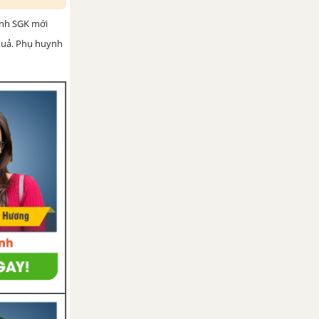
ình SGK mới
 quả. Phụ huynh