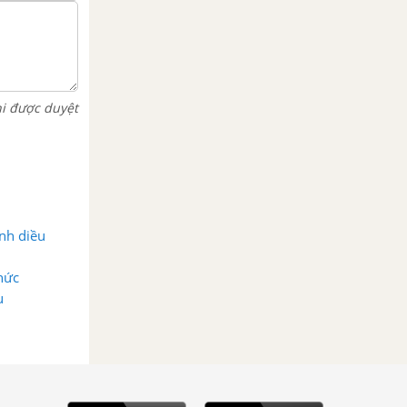
hi được duyệt
ánh diều
thức
u