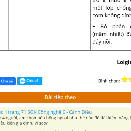
trong thường
một lớp chốn
cơm không đính
+ Bộ phận đ
(mâm nhiệt) đ
đáy nồi.
Loig
Bình chọn:
Chia sẻ
Chia sẻ
Bài tiếp theo
 II trang 71 SGK Công nghệ 6 - Cánh Diều
ó 4 người, em chọn bếp hồng ngoại như thế nào để tiết kiệm năng 
ều kiện gia đình. Vì sao?