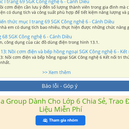
 I trang 69 SGK Công nghệ 6 - Cánh Diều
nồi cơm điện cần lưu ý đến số lượng thành viên trong gia đình mà
iện có dung tích và công suất phù hợp để tiết kiệm năng lượng và
 tế gia đình. Dựa vào Bảng 13.1, em hãy cho biết gia đình em nên c
iến thức mục I trang 69 SGK Công nghệ 6 - Cánh Diều
ung tích bao nhiêu là phù hợp?
nhà em có dung tích bao nhiêu, thực hiện được những chức năng g
 68 SGK Công nghệ 6 - Cánh Diều
n, công dụng của các đồ dùng điện trong hình 13.1.
 13: Nồi cơm điện và bếp hồng ngoại SGK Công nghệ 6 - Kết n
13: Nồi cơm điện và bếp hồng ngoại SGK Công nghệ 6 Kết nối tri th
 nhất.
>> Xem thêm
Báo lỗi - Góp ý
a Group Dành Cho Lớp 6 Chia Sẻ, Trao Đ
Liệu Miễn Phí