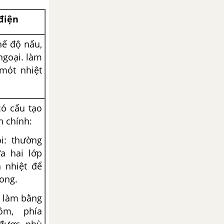
điện
hế độ nấu,
ngoại. làm
mót nhiệt
ó cấu tạo
 chính:
i: thường
ữa hai lớp
 nhiệt để
rong.
 làm bằng
m, phía