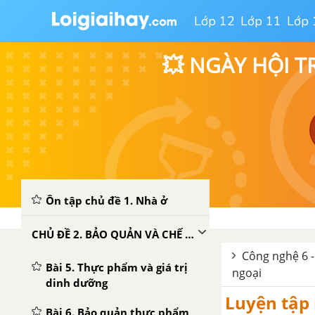
CHỦ ĐỀ 1. NHÀ Ở
Lớp 12
Lớp 11
Lớp 
Bài 1. Nhà ở đối với con
💥 NGÀY HỘI T
người
Bài 2. Xây dựng nhà ở
Bài 3. Ngôi nhà thông minh
Bài 4. Sử dụng năng lượng
trong gia đình
Ôn tập chủ đề 1. Nhà ở
CHỦ ĐỀ 2. BẢO QUẢN VÀ CHẾ BIẾN THỰC PHẨM
Công nghệ 6 -
Bài 5. Thực phẩm và giá trị
ngoại
dinh dưỡng
Luyện tập 
Bài 6. Bảo quản thực phẩm