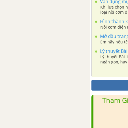
Vận dụng mục
Khi lựa chọn 
loại nồi cơm đ
điều kiện kinh
Hình thành k
cơm điện có d
Nồi cơm điện 
Mở đầu trang
Em hãy nêu tê
Lý thuyết Bài
Lý thuyết Bài 
ngắn gọn, hay
Tham Gi