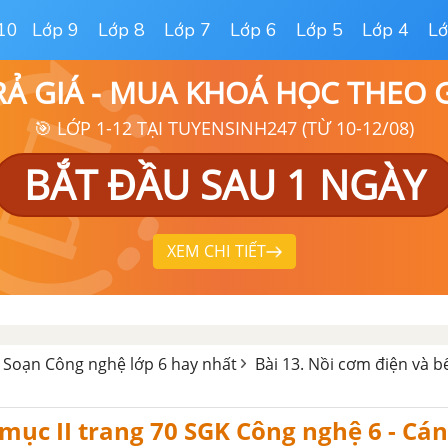
10
Lớp 9
Lớp 8
Lớp 7
Lớp 6
Lớp 5
Lớp 4
Lớ
RẢ GIÁ - MUA KHOÁ HỌC THEO
🎯 LỚP 1-12 TẠI TUYENSINH247 (TỪ 10-12/08)
BẮT ĐẦU SAU 1 NGÀY
XEM CHI TIẾT
 Soạn Công nghệ lớp 6 hay nhất
Bài 13. Nồi cơm điện và 
mục II trang 70 SGK Công nghệ 6 - Cá