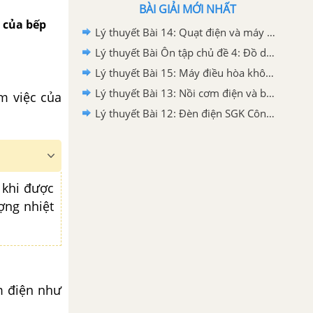
BÀI GIẢI MỚI NHẤT
c của bếp
Lý thuyết Bài 14: Quạt điện và máy giặt SGK Công nghệ 6 - Cánh diều
Lý thuyết Bài Ôn tập chủ đề 4: Đồ dùng điện trong gia đình SGK Công nghệ 6 - Cánh diều
Lý thuyết Bài 15: Máy điều hòa không khí một chiều SGK Công nghệ 6 - Cánh diều
Lý thuyết Bài 13: Nồi cơm điện và bếp hồng ngoại SGK Công nghệ 6 - Kết nối tri thức
m việc của
Lý thuyết Bài 12: Đèn điện SGK Công nghệ 6 - Cánh diều
 khi được
ợng nhiệt
m điện như