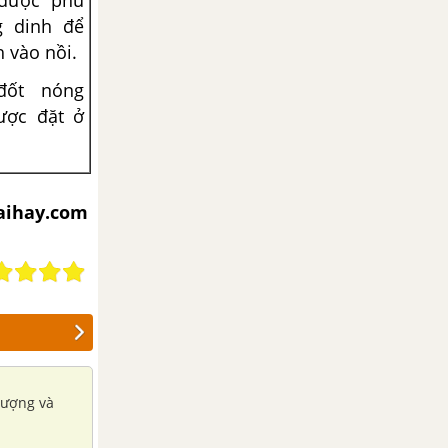
 được phù
g dinh để
 vào nồi.
ốt nóng
ược đặt ở
iaihay.com
lượng và