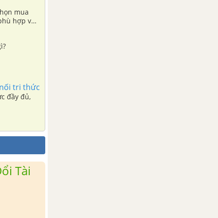
 chọn mua
 phù hợp với
họn loại nồi
ì?
ối tri thức
ức đầy đủ,
ổi Tài