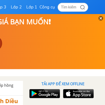
p 3
Lớp 2
Lớp 1
Công cụ
 GIÁ BẠN MUỐN❗
TẢI APP ĐỂ XEM OFFLINE
bếp hồng
nh Diều