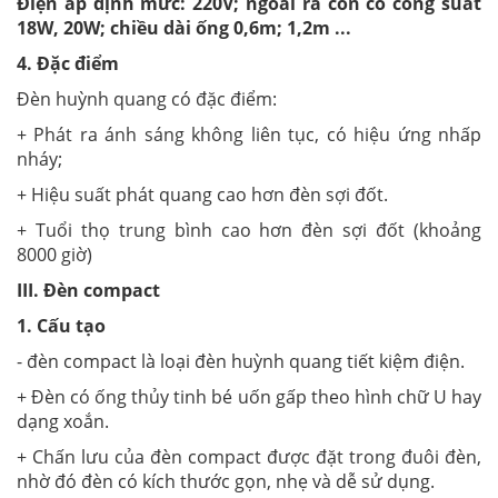
Điện áp định mức: 220V; ngoài ra còn có công suất
18W, 20W; chiều dài ống 0,6m; 1,2m ...
4. Đặc điểm
Đèn huỳnh quang có đặc điểm:
+ Phát ra ánh sáng không liên tục, có hiệu ứng nhấp
nháy;
+ Hiệu suất phát quang cao hơn đèn sợi đốt.
+ Tuổi thọ trung bình cao hơn đèn sợi đốt (khoảng
8000 giờ)
III. Đèn compact
1. Cấu tạo
- đèn compact là loại đèn huỳnh quang tiết kiệm điện.
+ Đèn có ống thủy tinh bé uốn gấp theo hình chữ U hay
dạng xoắn.
+ Chấn lưu của đèn compact được đặt trong đuôi đèn,
nhờ đó đèn có kích thước gọn, nhẹ và dễ sử dụng.