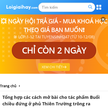
💥 NGÀY HỘI TRẢ GIÁ - MUA KHOÁ HỌC
THEO GIÁ BẠN MUỐN❗
🎯 LỚP 1-12 TẠI TUYENSINH247 (TỪ 10-12/08)
CHỈ CÒN 2 NGÀY
XEM CHI TIẾT
Trang chủ
Tổng hợp các cách mở bài cho tác phẩm Buổi
chiều đứng ở phủ Thiên Trường trông ra