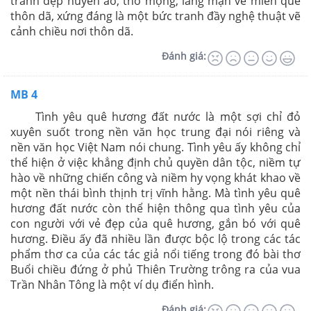
tranh đẹp huyền ảo, thơ mộng, lãng mạn về miền quê
thôn dã, xứng đáng là một bức tranh đầy nghệ thuật vẽ
cảnh chiều nơi thôn dã.
Đánh giá:
MB 4
Tình yêu quê hương đất nước là một sợi chỉ đỏ
xuyên suốt trong nền văn học trung đại nói riêng và
nền văn học Việt Nam nói chung. Tình yêu ấy không chỉ
thể hiện ở việc khẳng định chủ quyền dân tộc, niềm tự
hào về những chiến công và niềm hy vọng khát khao về
một nền thái bình thịnh trị vĩnh hằng. Mà tình yêu quê
hương đất nước còn thể hiện thông qua tình yêu của
con người với vẻ đẹp của quê hương, gắn bó với quê
hương. Điều ấy đã nhiều lần được bộc lộ trong các tác
phẩm thơ ca của các tác giả nổi tiếng trong đó bài thơ
Buổi chiều đứng ở phủ Thiên Trường trông ra của vua
Trần Nhân Tông là một ví dụ điển hình.
Đánh giá: