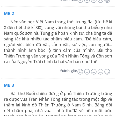
MB 2
Nền văn học Việt Nam trong thời trung đại (từ thế kỉ
X đến hết thế kỉ XIX), cùng với những bài thơ biểu ý như
Nam quốc sơn hà, Tụng giá hoàn kinh sư, cha ông ta đã
sáng tác khá nhiều tác phẩm biểu cảm. “Để biểu cảm,
người viết biến đồ vật, cảnh vật, sự việc, con người...
thành hình ảnh bộc lộ tình cảm của mình”. Bài thơ
Thiên Trường vãn vọng của Trần Nhân Tông và Côn sơn
ca của Nguyễn Trãi chính là hai văn bản như thế.
Đánh giá:
MB 3
Bài thơ Buổi chiều đứng ở phủ Thiền Trường trông
ra được vua Trần Nhân Tông sáng tác trong một dịp về
thăm lại kinh đô Thiên Trường ở Nam Định. Bằng đôi
nét chấm phá, nhà vua - nhà thơđã vẽ nên một bức