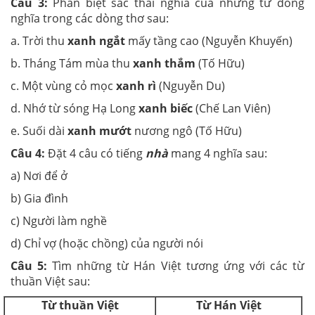
Câu 3:
Phân biệt sắc thái nghĩa của những từ đồng
nghĩa trong các dòng thơ sau:
a. Trời thu
xanh ngắt
mấy tầng cao (Nguyễn Khuyến)
b. Tháng Tám mùa thu
xanh thắm
(Tố Hữu)
c. Một vùng cỏ mọc
xanh rì
(Nguyễn Du)
d. Nhớ từ sóng Hạ Long
xanh biếc
(Chế Lan Viên)
e. Suối dài
xanh mướt
nương ngô (Tố Hữu)
Câu 4:
Đặt 4 câu có tiếng
nhà
mang 4 nghĩa sau:
a) Nơi để ở
b) Gia đình
c) Người làm nghề
d) Chỉ vợ (hoặc chồng) của người nói
Câu 5:
Tìm những từ Hán Việt tương ứng với các từ
thuần Việt sau:
Từ thuần Việt
Từ Hán Việt