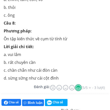
b. thỏi
c. ông
Câu 8:
Phương pháp:
Ôn tập kiến thức về cụm từ tính từ
Lời giải chi tiết:
a. vui lắm
b. rất chuyên cần
c. chần chẫn như cái đòn càn
d. sừng sững như cái cột đình
Đánh giá:
(5/5 ⭐ - 3 lượt)
Chia sẻ
Chia sẻ
Bình luận