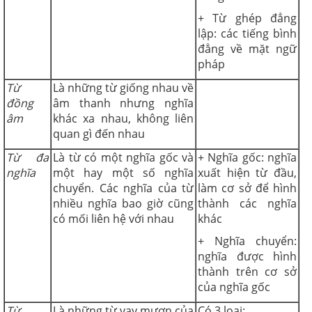
+ Từ ghép đẳng
lập: các tiếng bình
đẳng về mặt ngữ
pháp
Từ
Là những từ giống nhau về
đồng
âm thanh nhưng nghĩa
âm
khác xa nhau, không liên
quan gì đến nhau
Từ đa
Là từ có một nghĩa gốc và
+ Nghĩa gốc: nghĩa
nghĩa
một hay một số nghĩa
xuất hiện từ đầu,
chuyển. Các nghĩa của từ
làm cơ sở để hình
nhiều nghĩa bao giờ cũng
thành các nghĩa
có mối liên hệ với nhau
khác
+ Nghĩa chuyển:
nghĩa được hình
thành trên cơ sở
của nghĩa gốc
Từ
Là những từ vay mượn của
Có 3 loại: