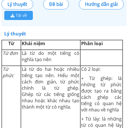
Lý thuyết
Đề bài
Hướng dẫn giải
Tải về
Lý thuyết
Từ
Khái niệm
Phân loại
Từ đơn
Là từ do một tiếng có
nghĩa tạo nên
Từ
Là từ do hai hoặc nhiều
Có 2 loại:
phức
tiếng tạo nên. Hiểu một
+ Từ ghép: là
cách đơn giản, từ phức
những từ phức
chính là từ ghép.
được tạo ra bằng
Ghép từ các tiếng giống
cách ghép các
nhau hoặc khác nhau tạo
tiếng có quan hệ
thành một từ có nghĩa.
với nhau về nghĩa
+ Từ láy: là những
từ có quan hệ láy