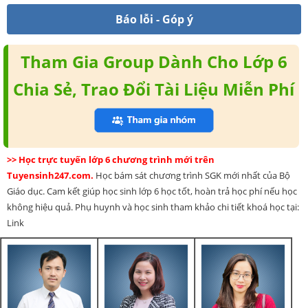
Báo lỗi - Góp ý
Tham Gia Group Dành Cho Lớp 6
Chia Sẻ, Trao Đổi Tài Liệu Miễn Phí
>> Học trực tuyến lớp 6 chương trình mới trên
Tuyensinh247.com.
Học bám sát chương trình SGK mới nhất của Bộ
Giáo dục. Cam kết giúp học sinh lớp 6 học tốt, hoàn trả học phí nếu học
không hiệu quả. Phụ huynh và học sinh tham khảo chi tiết khoá học tại:
Link