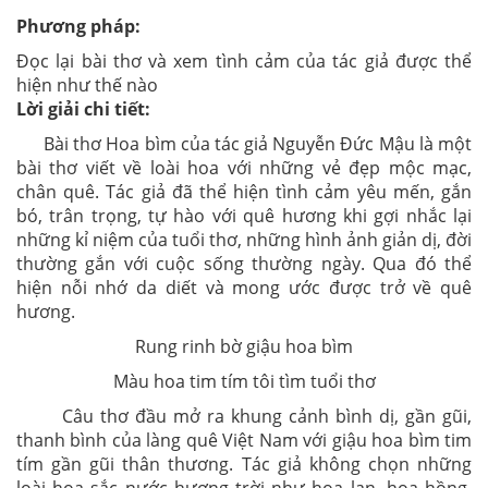
Phương pháp:
Đọc lại bài thơ và xem tình cảm của tác giả được thể
hiện như thế nào
Lời giải chi tiết:
Bài thơ Hoa bìm của tác giả Nguyễn Đức Mậu là một
bài thơ viết về loài hoa với những vẻ đẹp mộc mạc,
chân quê. Tác giả đã thể hiện tình cảm yêu mến, gắn
bó, trân trọng, tự hào với quê hương khi gợi nhắc lại
những kỉ niệm của tuổi thơ, những hình ảnh giản dị, đời
thường gắn với cuộc sống thường ngày. Qua đó thể
hiện nỗi nhớ da diết và mong ước được trở về quê
hương.
Rung rinh bờ giậu hoa bìm
Màu hoa tim tím tôi tìm tuổi thơ
Câu thơ đầu mở ra khung cảnh bình dị, gần gũi,
thanh bình của làng quê Việt Nam với giậu hoa bìm tim
tím gần gũi thân thương. Tác giả không chọn những
loài hoa sắc nước hương trời như hoa lan, hoa hồng,