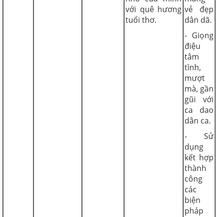
với quê hương
vẻ đẹp
tuổi thơ.
dân dã.
- Giọng
điệu
tâm
tình,
mượt
mà, gần
gũi với
ca dao
dân ca.
- Sử
dụng
kết hợp
thành
công
các
biện
pháp