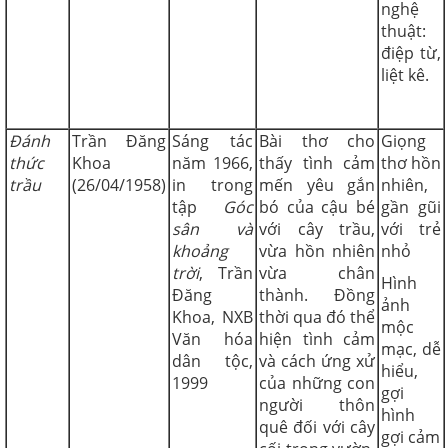
nghệ
thuật:
điệp từ,
liệt kê.
Đánh
Trần Đăng
Sáng tác
Bài thơ cho
Giọng
thức
Khoa
năm 1966,
thấy tình cảm
thơ hồn
trầu
(26/04/1958)
in trong
mến yêu gắn
nhiên,
tập
Góc
bó của cậu bé
gần gũi
sân và
với cây trầu,
với trẻ
khoảng
vừa hồn nhiên
nhỏ
trời
, Trần
vừa chân
Hình
Đăng
thành. Đồng
ảnh
Khoa, NXB
thời qua đó thể
mộc
Văn hóa
hiện tình cảm
mạc, dễ
dân tộc,
và cách ứng xử
hiểu,
1999
của những con
gợi
người thôn
hình
quê đối với cây
gợi cảm