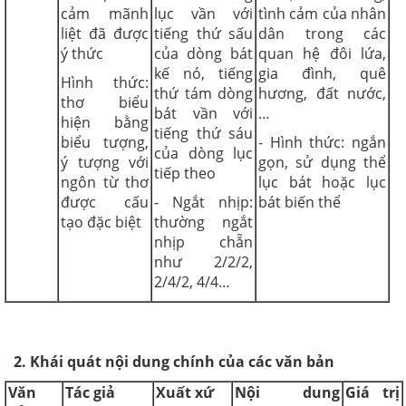
cảm mãnh
lục vần với
tình cảm của nhân
liệt đã được
tiếng thứ sấu
dân trong các
ý thức
của dòng bát
quan hệ đôi lứa,
kế nó, tiếng
gia đình, quê
Hình thức:
thứ tám dòng
hương, đất nước,
thơ biểu
bát vần với
…
hiện bằng
tiếng thứ sáu
biểu tượng,
- Hình thức: ngắn
của dòng lục
ý tượng với
gọn, sử dụng thể
tiếp theo
ngôn từ thơ
lục bát hoặc lục
được cấu
- Ngắt nhịp:
bát biến thể
tạo đặc biệt
thường ngắt
nhịp chẵn
như 2/2/2,
2/4/2, 4/4…
2.
Khái quát nội dung chính của các văn bản
Văn
Tác giả
Xuất xứ
Nội dung
Giá trị