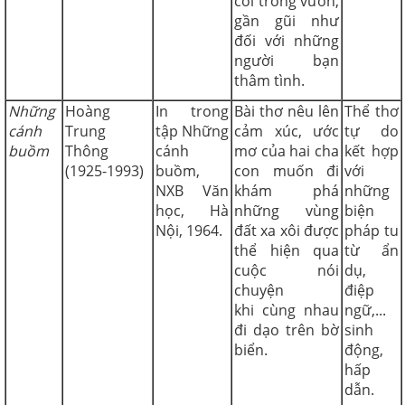
cối trong vườn,
gần gũi như
đối với những
người bạn
thâm tình.
Những
Hoàng
In trong
Bài thơ nêu lên
Thể thơ
cánh
Trung
tập Những
cảm xúc, ước
tự do
buồm
Thông
cánh
mơ của hai cha
kết hợp
(1925-1993)
buồm,
con muốn đi
với
NXB Văn
khám phá
những
học, Hà
những vùng
biện
Nội, 1964.
đất xa xôi được
pháp tu
thể hiện qua
từ ẩn
cuộc nói
dụ,
chuyện
điệp
khi cùng nhau
ngữ,...
đi dạo trên bờ
sinh
biển.
động,
hấp
dẫn.