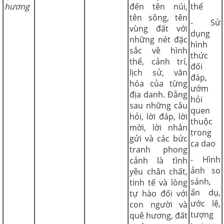
hương
đến tên núi,
thể
tên sông, tên
- Sử
vùng đất với
dụng
những nét đặc
hình
sắc về hình
thức
thể, cảnh trí,
đối
lịch sử, văn
đáp,
hóa của từng
ướm
địa danh. Đằng
hỏi
sau những câu
quen
hỏi, lời đáp, lời
thuộc
mời, lời nhắn
trong
gửi và các bức
ca dao
tranh phong
- Hình
cảnh là tình
ảnh so
yêu chân chất,
sánh,
tinh tế và lòng
ẩn dụ,
tự hào đối với
ước lệ,
con người và
tượng
quê hương, đất