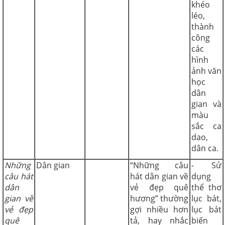
khéo
léo,
thành
công
các
hình
ảnh văn
học
dân
gian và
màu
sắc ca
dao,
dân ca.
Những
Dân gian
“Những câu
- Sử
câu hát
hát dân gian về
dụng
dân
vẻ đẹp quê
thể thơ
gian về
hương” thường
lục bát,
vẻ đẹp
gợi nhiều hơn
lục bát
quê
tả, hay nhắc
biến