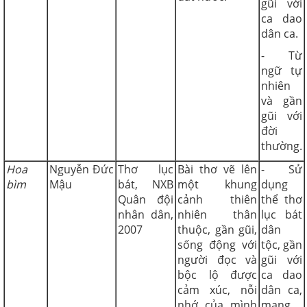
gũi với
ca dao
dân ca.
- Từ
ngữ tự
nhiên
và gần
gũi với
đời
thường.
Hoa
Nguyễn Đức
Thơ lục
Bài thơ vẽ lên
- Sử
bìm
Mậu
bát, NXB
một khung
dụng
Quân đội
cảnh thiên
thể thơ
nhân dân,
nhiên thân
lục bát
2007
thuộc, gần gũi,
dân
sống động với
tộc, gần
người đọc và
gũi với
bộc lộ được
ca dao
cảm xúc, nỗi
dân ca,
nhớ của mình
mang