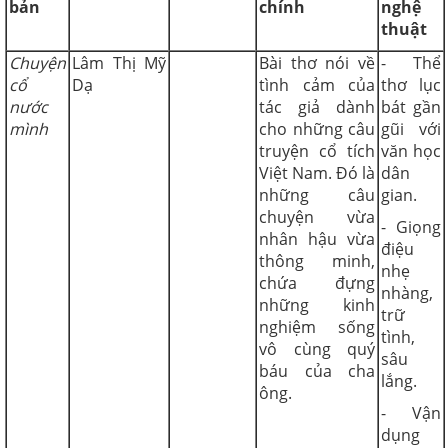
bản
chính
nghệ
thuật
Chuyện
Lâm Thị Mỹ
Bài thơ nói về
- Thể
cổ
Dạ
tình cảm của
thơ lục
nước
tác giả dành
bát gần
mình
cho những câu
gũi với
truyện cổ tích
văn học
Việt Nam. Đó là
dân
những câu
gian.
chuyện vừa
- Giọng
nhân hậu vừa
điệu
thông minh,
nhẹ
chứa đựng
nhàng,
những kinh
trữ
nghiệm sống
tình,
vô cùng quý
sâu
báu của cha
lắng.
ông.
- Vận
dụng