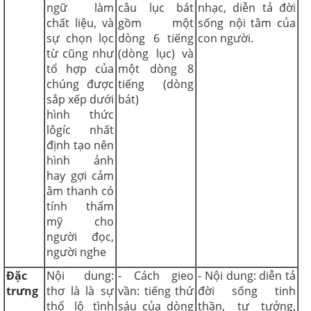
ngữ làm
câu lục bát
nhạc, diễn tả đời
chất liệu, và
gồm một
sống nội tâm của
sự chọn lọc
dòng 6 tiếng
con người.
từ cũng như
(dòng lục) và
tổ hợp của
một dòng 8
chúng được
tiếng (dòng
sắp xếp dưới
bát)
hình thức
lôgíc nhất
định tạo nên
hình ảnh
hay gợi cảm
âm thanh có
tính thẩm
mỹ cho
người đọc,
người nghe
Đặc
Nội dung:
- Cách gieo
- Nội dung: diễn tả
trưng
thơ là là sự
vần: tiếng thứ
đời sống tinh
thổ lộ tình
sáu của dòng
thần, tư tưởng,