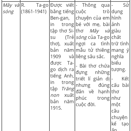
Mây và
R. Ta-go
Được viết
- Thông qua
- Sử
sóng
(1861-1941)
bằng tiếng
cuộc trò
dụng
Ben-gan,
chuyện của em
hình
in trong
bé với mẹ, bài
ảnh
tập thơ Si-
thơ
Mây và
giàu
su (Trẻ
sóng
của Ta-go
chất
thơ), xuất
ngợi ca tình
trữ tình
bản năm
mẫu tử thiêng
mang ý
1909 và
liêng sâu sắc.
nghĩa
được Ta-
biểu
- Bài thơ chứa
go dịch ra
tượng.
đựng những
tiếng Anh,
triết lí giản dị
- Kết
in trong
nhưng đúng
cấu bài
tập
Trăng
đắn về hạnh
thơ
non
xuất
phúc trong
như
bản năm
cuộc đời.
một
1915.
câu
chuyện
kể tạo
ấn