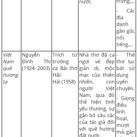
trưng,...
nước.
- Các
địa
danh
gần gũi,
nổi
tiếng,...
Việt
Nguyễn
Trích từ
Nhà thơ đã ca
- Thể
Nam
Đình Thi
trường
ngợi vẻ đẹp
thơ lục
quê
(1924- 2003)
ca Bài thơ
giản dị, mộc
bát sử
hương
Hắc
mạc của thiên
dụng
ta
Hải (1958)
nhiên, con
uyển
người Việt
chuyển.
Nam, qua đó
- Giọng
thể hiện tình
điệu
yêu thương, sự
linh
gắn bó sâu sắc
hoạt,
của tác giả đối
mượt
với quê hương
mà, gần
đất nước.