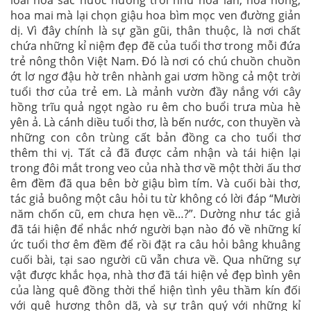
hoa mai mà lại chọn giậu hoa bìm mọc ven đường giản
dị. Vì đây chính là sự gần gũi, thân thuộc, là nơi chất
chứa những kỉ niệm đẹp đẽ của tuổi thơ trong mỗi đứa
trẻ nông thôn Việt Nam. Đó là nơi có chú chuồn chuồn
ớt lơ ngơ đậu hờ trên nhành gai ươm hồng cả một trời
tuổi thơ của trẻ em. Là mảnh vườn đầy nắng với cây
hồng trĩu quả ngọt ngào ru êm cho buổi trưa mùa hè
yên ả. Là cánh diều tuổi thơ, là bến nước, con thuyền và
những con côn trùng cất bản đồng ca cho tuổi thơ
thêm thi vị. Tất cả đã được cảm nhận và tái hiện lại
trong đôi mắt trong veo của nhà thơ về một thời ấu thơ
êm đềm đã qua bên bờ giậu bìm tím. Và cuối bài thơ,
tác giả buông một câu hỏi tu từ không có lời đáp “Mười
năm chốn cũ, em chưa hẹn về…?”. Dường như tác giả
đã tái hiện để nhắc nhớ người bạn nào đó về những kí
ức tuổi thơ êm đềm để rồi đặt ra câu hỏi bâng khuâng
cuối bài, tại sao người cũ vẫn chưa về. Qua những sự
vật được khắc họa, nhà thơ đã tái hiện vẻ đẹp bình yên
của làng quê đồng thời thể hiện tình yêu thầm kín đối
với quê hương thôn dã, và sự trân quý với những kỉ