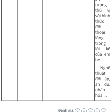
tượng
thú vị
với hình
thức
đối
thoại
lồng
trong
lời kể
của em
bé.
- Nghệ
thuật
đối lập,
ẩn dụ,
nhân
hóa….
Đánh giá: