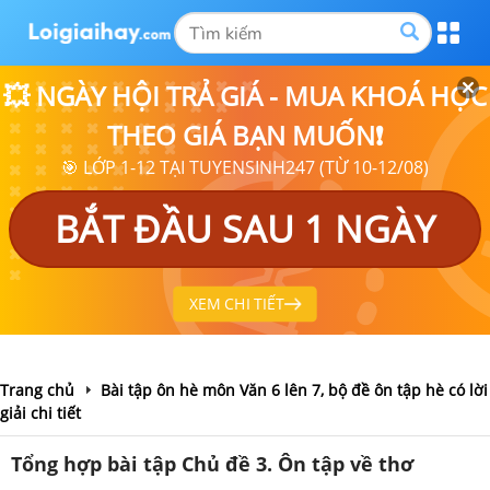
💥 NGÀY HỘI TRẢ GIÁ - MUA KHOÁ HỌC
THEO GIÁ BẠN MUỐN❗
🎯 LỚP 1-12 TẠI TUYENSINH247 (TỪ 10-12/08)
BẮT ĐẦU SAU 1 NGÀY
XEM CHI TIẾT
Trang chủ
Bài tập ôn hè môn Văn 6 lên 7, bộ đề ôn tập hè có lời
giải chi tiết
Tổng hợp bài tập Chủ đề 3. Ôn tập về thơ