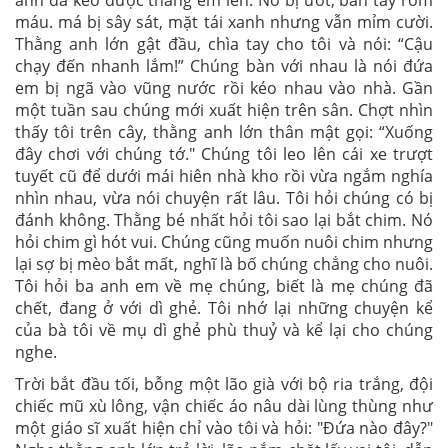
máu. má bị sây sát, mặt tái xanh nhưng vẫn mỉm cười.
Thằng anh lớn gật đầu, chìa tay cho tôi và nói: “Cậu
chạy đến nhanh lắm!” Chúng bàn với nhau là nói đứa
em bị ngã vào vũng nước rồi kéo nhau vào nhà. Gần
một tuần sau chúng mới xuất hiện trên sân. Chợt nhìn
thấy tôi trên cây, thằng anh lớn thân mật gọi: “Xuống
đây chơi với chúng tớ." Chúng tôi leo lên cái xe trượt
tuyết cũ để dưới mái hiên nhà kho rồi vừa ngắm nghía
nhìn nhau, vừa nói chuyện rất lâu. Tôi hỏi chúng có bị
đánh không. Thằng bé nhất hỏi tôi sao lại bắt chim. Nó
hỏi chim gì hót vui. Chúng cũng muốn nuôi chim nhưng
lại sợ bị mèo bắt mất, nghĩ là bố chúng chẳng cho nuôi.
Tôi hỏi ba anh em về mẹ chúng, biết là mẹ chúng đã
chết, đang ở với dì ghẻ. Tôi nhớ lại những chuyện kể
của bà tôi về mụ dì ghẻ phù thuỷ và kể lại cho chúng
nghe.
Trời bắt đầu tối, bỗng một lão già với bộ ria trắng, đội
chiếc mũ xù lông, vận chiếc áo nâu dài lùng thùng như
một giáo sĩ xuất hiện chỉ vào tôi và hỏi: "Đứa nào đây?"