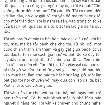
Nghe thằng anh lớn trả lời, lão nắm chặt lấy vai tôi, dẫn
tôi qua sân ra cổng, giơ ngón tay dọa tôi và nói: “Cấm
không được đến chỗ tao!" Tôi cáu tiết: Tôi có thèm đến
với lão đâu, đồ quỷ già!. Vì chuyện đó mà tôi bị ông tôi
cho một trận đòn. Tôi bị ném ra sân. Vào trong chiếc xe
của bác Pi-ốt: qua bác mà tôi biết tên lão già đại tá quý
tộc.
Tôi với bác Pi-ốt xẩy ra bất hòa, bác đặt điều nói với bà
tôi, may mà bà tôi bênh che cho tôi. Từ hồi đó. một
cuộc chiến tranh âm thầm và gay gắt giữa bác Piôt và
tôi. Bác ta tìm mọi cách giả như vô tình để xô đẩy tôi,
lấy dây cương quật tôi, thả chim của tôi ra, đem chim
của tôi cho mèo vồ. Còn tôi thì tháo giày gai của bác ra,
bí mật gỡ và cứa đứt những sợi gai... hoặc đổ hạt tiêu
vào mũi bác, làm cho bác ta hắt hơi hàng giờ. Mỗi lần
bắt gặp tôi nói chuyện với mấy đứa con lão đại tá, bác
Piốt lại đi tố cáo với ông tôi.
Tôi vẫn tiếp tục chơi với ba đứa bé, mỗi ngày một trở
nên thích thú. Tôi bí mật khoét một lỗ nhỏ hình bán
nguyệt ở hàng rào. Tôi vẫn kể chuyện cho chúng nghe,