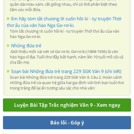
quần dài màu xám, rất giống nhau, chỉ có thể phân biệt theo
tầm vóc mỗi đứa.
Em hãy tóm tắt chương IX cuốn hồi kí - tự truyện Thời
thơ ấu của văn hào Nga Go-rơ-ki.
Tóm tắt chương IX cuốn hồi kí - tự truyện Thời thơ ấu của văn
hào Nga Go-rơ-ki.
Những đứa trẻ
.Giới thiệu một vài nét vé Go-rơ-ki. Gơ-rơ-ki (1868-1936) là văn
hào Nga vĩ đại. Tuổi thơ đầy bất hạnh, năm lên 10 tuổi mồ côi cả
cha lẫn mẹ.
Soạn bài Những đứa trẻ trang 229 SGK Văn 9 (chi tiết)
Soạn bài Những đứa trẻ trang 229 SGK Văn 9. Câu 2. Hoàn cảnh
những đứa trẻ và quan hệ giữa hai gia đình với tình bạn tuổi thơ
trong trắng đế lại ấn tượng sâu sắc cho nhà văn:
Luyện Bài Tập Trắc nghiệm Văn 9 - Xem ngay
Báo lỗi - Góp ý