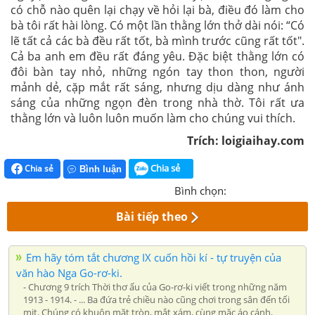
có chỗ nào quên lại chạy về hỏi lại bà, điều đó làm cho
bà tôi rất hài lòng. Có một lần thằng lớn thở dài nói: “Có
lẽ tất cả các bà đều rất tốt, bà mình trước cũng rất tốt".
Cả ba anh em đều rất đáng yêu. Đặc biệt thằng lớn có
đôi bàn tay nhỏ, những ngón tay thon thon, người
mảnh dẻ, cặp mắt rất sáng, nhưng dịu dàng như ánh
sáng của những ngọn đèn trong nhà thờ. Tôi rất ưa
thằng lớn và luôn luôn muốn làm cho chúng vui thích.
Trích: loigiaihay.com
Chia sẻ
Chia sẻ
Bình luận
Bình chọn:
Bài tiếp theo
Em hãy tóm tắt chương IX cuốn hồi kí - tự truyện của
văn hào Nga Go-rơ-ki.
- Chương 9 trích Thời thơ ấu của Go-rơ-ki viết trong những năm
1913 - 1914. - ... Ba đứa trẻ chiều nào cũng chơi trong sân đến tối
mịt. Chúng có khuôn mặt tròn, mắt xám, cùng mặc áo cánh,