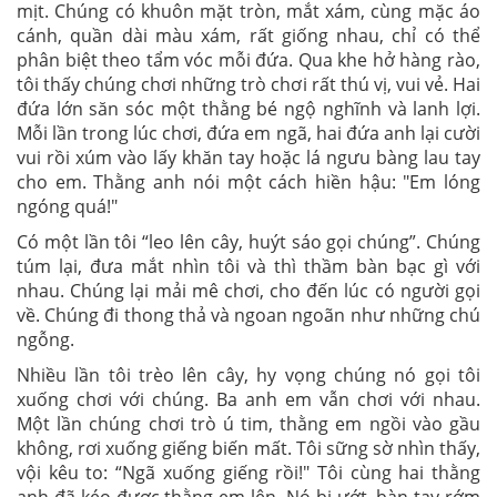
mịt. Chúng có khuôn mặt tròn, mắt xám, cùng mặc áo
cánh, quần dài màu xám, rất giống nhau, chỉ có thể
phân biệt theo tẩm vóc mỗi đứa. Qua khe hở hàng rào,
tôi thấy chúng chơi những trò chơi rất thú vị, vui vẻ. Hai
đứa lớn săn sóc một thằng bé ngộ nghĩnh và lanh lợi.
Mỗi lần trong lúc chơi, đứa em ngã, hai đứa anh lại cười
vui rồi xúm vào lấy khăn tay hoặc lá ngưu bàng lau tay
cho em. Thằng anh nói một cách hiền hậu: "Em lóng
ngóng quá!"
Có một lần tôi “leo lên cây, huýt sáo gọi chúng”. Chúng
túm lại, đưa mắt nhìn tôi và thì thầm bàn bạc gì với
nhau. Chúng lại mải mê chơi, cho đến lúc có người gọi
về. Chúng đi thong thả và ngoan ngoãn như những chú
ngỗng.
Nhiều lần tôi trèo lên cây, hy vọng chúng nó gọi tôi
xuống chơi với chúng. Ba anh em vẫn chơi với nhau.
Một lần chúng chơi trò ú tim, thằng em ngồi vào gầu
không, rơi xuống giếng biến mất. Tôi sững sờ nhìn thấy,
vội kêu to: “Ngã xuống giếng rồi!" Tôi cùng hai thằng
anh đã kéo được thằng em lên. Nó bị ướt, bàn tay rớm