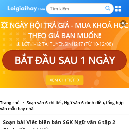
💥 NGÀY HỘI TRẢ GIÁ - MUA KHOÁ HỌC
THEO GIÁ BẠN MUỐN❗
🎯 LỚP 1-12 TẠI TUYENSINH247 (TỪ 10-12/08)
BẮT ĐẦU SAU 1 NGÀY
XEM CHI TIẾT
Trang chủ
Soạn văn 6 chi tiết, Ngữ văn 6 cánh diều, tổng hợp
văn mẫu hay nhất
Soạn bài Viết biên bản SGK Ngữ văn 6 tập 2