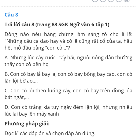
Câu 8
Trả lời câu 8 (trang 88 SGK Ngữ văn 6 tập 1)
Dòng nào nêu bằng chứng làm sáng tỏ cho lí lẽ:
“Những câu ca dao hay và có lẽ cũng rất cổ của ta, hầu
hết mở đầu bằng “con cò...”?
A. Những lúc cày cuốc, cấy hái, người nông dân thường
thấy con cò bên họ
B. Con cò bay lả bay la, con cò bay bổng bay cao, con cò
lặn lội bờ ao,…
C. Con cò lội theo luống cày, con cò bay trên đồng lúa
bát ngát,...
D. Con cò trắng kia tuy ngày đêm lặn lội, nhưng nhiều
lúc lại bay lên mây xanh
Phương pháp giải:
Đọc kĩ các đáp án và chọn đáp án đúng.