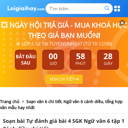
💥 NGÀY HỘI TRẢ GIÁ - MUA KHOÁ HỌC
THEO GIÁ BẠN MUỐN❗
🎯 LỚP 1-12 TẠI TUYENSINH247 (TỪ 10-12/08)
00
58
27
BẮT ĐẦU
SAU
GIỜ
PHÚT
GIÂY
XEM CHI TIẾT
Trang chủ
Soạn văn 6 chi tiết, Ngữ văn 6 cánh diều, tổng hợp
văn mẫu hay nhất
Soạn bài Tự đánh giá bài 4 SGK Ngữ văn 6 tập 1