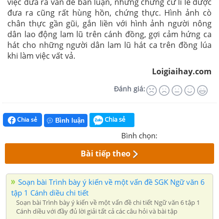
việc đưa ra vấn đề bàn luận, những chứng cứ lí lẽ được
đưa ra cũng rất hùng hồn, chứng thực. Hình ảnh cò
chân thực gần gũi, gắn liền với hình ảnh người nông
dân lao động lam lũ trên cánh đồng, gợi cảm hứng ca
hát cho những người dân lam lũ hát ca trên đồng lúa
khi làm việc vất vả.
Loigiaihay.com
Đánh giá:
Chia sẻ
Chia sẻ
Bình luận
Bình chọn:
Bài tiếp theo
Soạn bài Trình bày ý kiến về một vấn đề SGK Ngữ văn 6
tập 1 Cánh diều chi tiết
Soạn bài Trình bày ý kiến về một vấn đề chi tiết Ngữ văn 6 tập 1
Cánh diều với đầy đủ lời giải tất cả các câu hỏi và bài tập