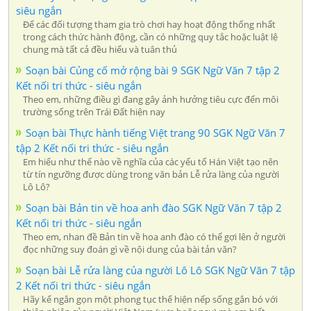
siêu ngắn
Để các đối tượng tham gia trò chơi hay hoạt động thống nhất
trong cách thức hành động, cần có những quy tắc hoặc luật lệ
chung mà tất cả đều hiểu và tuân thủ
Soạn bài Củng cố mở rộng bài 9 SGK Ngữ Văn 7 tập 2
Kết nối tri thức - siêu ngắn
Theo em, những điều gì đang gây ảnh hưởng tiêu cực đến môi
trường sống trên Trái Đất hiện nay
Soạn bài Thực hành tiếng Việt trang 90 SGK Ngữ Văn 7
tập 2 Kết nối tri thức - siêu ngắn
Em hiểu như thế nào về nghĩa của các yếu tố Hán Việt tạo nên
từ tín ngưỡng được dùng trong văn bản Lễ rửa làng của người
Lô Lô?
Soạn bài Bản tin về hoa anh đào SGK Ngữ Văn 7 tập 2
Kết nối tri thức - siêu ngắn
Theo em, nhan đề Bản tin về hoa anh đào có thể gợi lên ở người
đọc những suy đoán gì về nội dung của bài tản văn?
Soạn bài Lễ rửa làng của người Lô Lô SGK Ngữ Văn 7 tập
2 Kết nối tri thức - siêu ngắn
Hãy kể ngắn gọn một phong tục thể hiện nếp sống gắn bó với