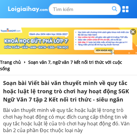
Trang chủ
Soạn văn 7, ngữ văn 7 kết nối tri thức với cuộc
sống
Soạn bài Viết bài văn thuyết minh về quy tắc
hoặc luật lệ trong trò chơi hay hoạt động SGK
Ngữ Văn 7 tập 2 Kết nối tri thức - siêu ngắn
Bài văn thuyết minh về quy tắc hoặc luật lệ trong trò
chơi hay hoạt động có mục đích cung cấp thông tin về
quy tắc hoặc luật lệ của trò chơi hay hoạt động đó. Văn
bản 2 của phần Đọc thuộc loại này