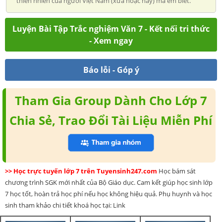
thiên nhiên của người Việt Nam (xưa hoặc nay) mà em biết.
Luyện Bài Tập Trắc nghiệm Văn 7 - Kết nối tri thức
- Xem ngay
Báo lỗi - Góp ý
Tham Gia Group Dành Cho Lớp 7
Chia Sẻ, Trao Đổi Tài Liệu Miễn Phí
>> Học trực tuyến lớp 7 trên Tuyensinh247.com
Học bám sát
chương trình SGK mới nhất của Bộ Giáo dục. Cam kết giúp học sinh lớp
7 học tốt, hoàn trả học phí nếu học không hiệu quả. Phụ huynh và học
sinh tham khảo chi tiết khoá học tại: Link