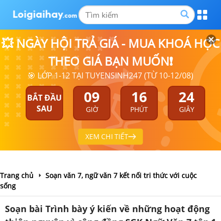
💥 NGÀY HỘI TRẢ GIÁ - MUA KHOÁ HỌC
THEO GIÁ BẠN MUỐN❗
🎯 LỚP 1-12 TẠI TUYENSINH247 (TỪ 10-12/08)
09
16
24
BẮT ĐẦU
SAU
GIỜ
PHÚT
GIÂY
XEM CHI TIẾT
Trang chủ
Soạn văn 7, ngữ văn 7 kết nối tri thức với cuộc
sống
Soạn bài Trình bày ý kiến về những hoạt động