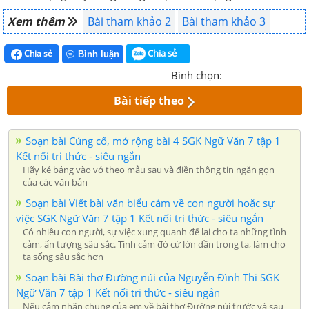
Xem thêm
Bài tham khảo 2
Bài tham khảo 3
Chia sẻ
Chia sẻ
Bình luận
Bình chọn:
Bài tiếp theo
Soạn bài Củng cố, mở rộng bài 4 SGK Ngữ Văn 7 tập 1
Kết nối tri thức - siêu ngắn
Hãy kẻ bảng vào vở theo mẫu sau và điền thông tin ngắn gọn
của các văn bản
Soạn bài Viết bài văn biểu cảm về con người hoặc sự
việc SGK Ngữ Văn 7 tập 1 Kết nối tri thức - siêu ngắn
Có nhiều con người, sự việc xung quanh để lại cho ta những tình
cảm, ấn tượng sâu sắc. Tình cảm đó cứ lớn dần trong ta, làm cho
ta sống sâu sắc hơn
Soạn bài Bài thơ Đường núi của Nguyễn Đình Thi SGK
Ngữ Văn 7 tập 1 Kết nối tri thức - siêu ngắn
Nêu cảm nhận chung của em về bài thơ Đường núi trước và sau