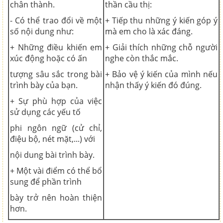
chân thành.
thần cầu thị:
- Có thể trao đổi về một
+ Tiếp thu những ý kiến góp ý
số nội dung như:
mà em cho là xác đáng.
+ Những điều khiến em
+ Giải thích những chỗ người
xúc động hoặc có ấn
nghe còn thắc mắc.
tượng sâu sắc trong bài
+ Bảo vệ ý kiến của mình nếu
trình bày của bạn.
nhận thấy ý kiến đó đúng.
+ Sự phù hợp của việc
sử dụng các yếu tố
phi ngôn ngữ (cử chỉ,
điệu bộ, nét mặt,...) với
nội dung bài trình bày.
+ Một vài điểm có thể bổ
sung để phần trình
bày trở nên hoàn thiện
hơn.