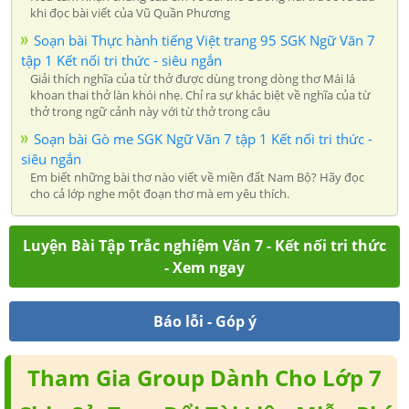
khi đọc bài viết của Vũ Quần Phương
Soạn bài Thực hành tiếng Việt trang 95 SGK Ngữ Văn 7
tập 1 Kết nối tri thức - siêu ngắn
Giải thích nghĩa của từ thở được dùng trong dòng thơ Mái lá
khoan thai thở làn khói nhẹ. Chỉ ra sự khác biệt về nghĩa của từ
thở trong ngữ cảnh này với từ thở trong câu
Soạn bài Gò me SGK Ngữ Văn 7 tập 1 Kết nối tri thức -
siêu ngắn
Em biết những bài thơ nào viết về miền đất Nam Bộ? Hãy đọc
cho cả lớp nghe một đoạn thơ mà em yêu thích.
Luyện Bài Tập Trắc nghiệm Văn 7 - Kết nối tri thức
- Xem ngay
Báo lỗi - Góp ý
Tham Gia Group Dành Cho Lớp 7