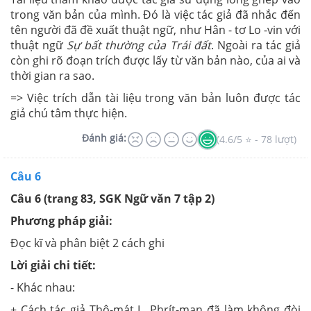
trong văn bản của mình. Đó là việc tác giả đã nhắc đến
tên người đã đề xuất thuật ngữ, như Hân - tơ Lo -vin với
thuật ngữ
Sự bất thường của Trái đất
. Ngoài ra tác giả
còn ghi rõ đoạn trích được lấy từ văn bản nào, của ai và
thời gian ra sao.
=> Việc trích dẫn tài liệu trong văn bản luôn được tác
giả chú tâm thực hiện.
Đánh giá:
(4.6/5 ⭐ - 78 lượt)
Câu 6
Câu 6 (trang 83, SGK Ngữ văn 7 tập 2)
Phương pháp giải:
Đọc kĩ và phân biệt 2 cách ghi
Lời giải chi tiết:
- Khác nhau:
+ Cách tác giả Thô-mát L. Phrít-man đã làm không đòi