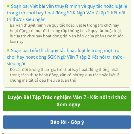
Soạn bài Viết bài văn thuyết minh về quy tắc hoặc luật lệ
trong trò chơi hay hoạt động SGK Ngữ Văn 7 tập 2 Kết nối
tri thức - siêu ngắn
Bài văn thuyết minh về quy tắc hoặc luật lệ trong trò chơi hay
hoạt động có mục đích cung cấp thông tin về quy tắc hoặc luật
lệ của trò chơi hay hoạt động đó. Văn bản 2 của phần Đọc thuộc
loại này
Soạn bài Giải thích quy tắc hoặc luật lệ trong một trò
chơi hay hoạt động SGK Ngữ Văn 7 tập 2 Kết nối tri thức -
siêu ngắn
Để các đối tượng tham gia trò chơi hay hoạt động thống nhất
trong cách thức hành động, cần có những quy tắc hoặc luật lệ
chung mà tất cả đều hiểu và tuân thủ
Luyện Bài Tập Trắc nghiệm Văn 7 - Kết nối tri thức
- Xem ngay
Báo lỗi - Góp ý