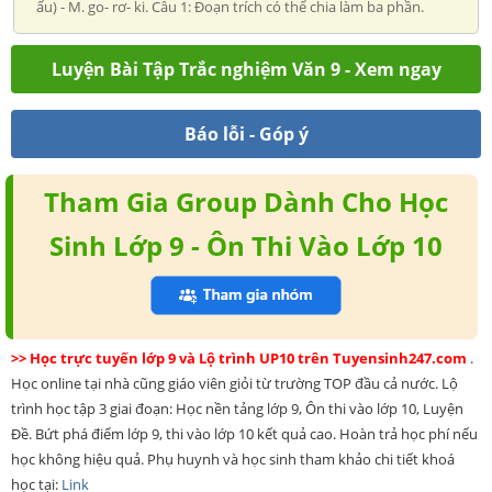
ấu) - M. go- rơ- ki. Câu 1: Đoạn trích có thể chia làm ba phần.
Luyện Bài Tập Trắc nghiệm Văn 9 - Xem ngay
Báo lỗi - Góp ý
Tham Gia Group Dành Cho Học
Sinh Lớp 9 - Ôn Thi Vào Lớp 10
>> Học trực tuyến lớp 9 và Lộ trình UP10 trên Tuyensinh247.com
.
Học online tại nhà cũng giáo viên giỏi từ trường TOP đầu cả nước. Lộ
trình học tập 3 giai đoạn: Học nền tảng lớp 9, Ôn thi vào lớp 10, Luyện
Đề. Bứt phá điểm lớp 9, thi vào lớp 10 kết quả cao. Hoàn trả học phí nếu
học không hiệu quả. Phụ huynh và học sinh tham khảo chi tiết khoá
học tại:
Link