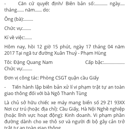
- Căn cứ quyết định/ Biên bản số:........... ngày....
tháng...... năm...... do:
Ông (bà):........
Chức vụ:.......
Kí về việc:......
Hôm nay, hồi 12 giờ 15 phút, ngày 17 tháng 04 năm
2017 Tại ngã tư đường Xuân Thuỷ - Phạm Hùng
Tôi: Đặng Quang Nam Cấp bậc:..................
Chức vụ:........
Đơn vị công tác: Phòng CSGT quận cầu Giấy
- Tiến hành lập biên bản xử lí vi phạm trật tự an toàn
giao thông đối với bà Ngô Thanh Tùng
Là chủ sở hữu chiếc xe máy mang biển số 29 Z1 93XX
Nơi cư trú (hoặc địa chỉ): Cầu Giấy, Hà Nội Nghề nghiệp
(hoặc lĩnh vực hoạt động): Kinh doanh. Vi phạm phần
đường dành cho xe thô sơ và người đi bộ gây cản trở
trật tự an toàn giao thông.