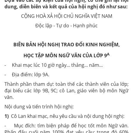
Dựa vào các sự kiện của hội nghị, có thể ghi lại nội
dung, diễn biên và kết quả của hội nghị đó như sau:
CỘNG HOÀ XẢ HỘI CHỦ NGHĨA VIỆT NAM
Độc lập - Tự do - Hạnh phúc
BIÊN BẢN HỘI NGHỊ TRAO ĐỔI KINH NGHIỆM,
A
HỌC TẬP MÔN NGỮ VĂN CỦA LỚP 9
- Khai mạc lúc 10 giờ ngày... tháng... năm...
- Địa điểm: lớp 9A.
Thành phần tham dự: toàn thế các thành viên của lớp;
đại biểu các lớp 9B, 9C; cô Lan, giáo viên bộ môn Ngữ
văn.
Nội dung và tiến trình hội nghị:
1)
Cô Lan khai mạc, nêu yêu cầu và nội dung hội nghị:
- Mục đích: tìm biện pháp để học tốt môn Ngữ văn.
Phấn đấu cuối năm 100% đạt yêu cầu; trong đó 60%