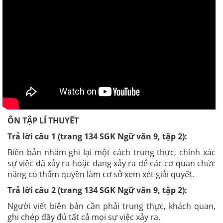
ÔN TẬP LÍ THUYẾT
Trả lời câu 1 (trang 134 SGK Ngữ văn 9, tập 2):
Biên bản nhằm ghi lại một cách trung thực, chính xác
sự việc đã xảy ra hoặc đang xảy ra để các cơ quan chức
năng có thẩm quyền làm cơ sở xem xét giải quyết.
Trả lời câu 2 (trang 134 SGK Ngữ văn 9, tập 2):
Người viết biên bản cần phải trung thực, khách quan,
ghi chép đầy đủ tất cả mọi sự việc xảy ra.