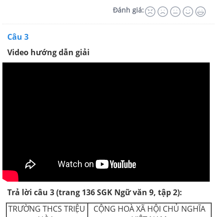
Đánh giá:
Câu 3
Video hướng dẫn giải
Trả lời câu 3 (trang 136 SGK Ngữ văn 9, tập 2):
TRƯỜNG THCS TRIỆU
CỘNG HOÀ XÃ HỘI CHỦ NGHĨA