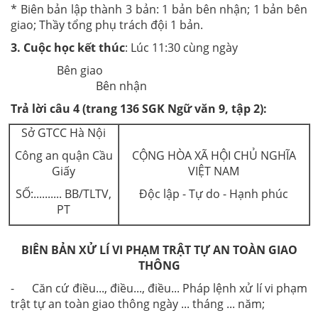
* Biên bản lập thành 3 bản: 1 bản bên nhận; 1 bản bên
giao; Thầy tổng phụ trách đội 1 bản.
3. Cuộc học kết thúc
: Lúc 11:30 cùng ngày
Bên giao
Bên nhận
Trả lời câu 4 (trang 136 SGK Ngữ văn 9, tập 2):
Sở GTCC Hà Nội
Công an quận Cầu
CỘNG HÒA XÃ HỘI CHỦ NGHĨA
Giấy
VIỆT NAM
SỐ:.......... BB/TLTV,
Độc lập - Tự do - Hạnh phúc
PT
BIÊN BẢN XỬ LÍ VI PHẠM TRẬT TỰ AN TOÀN GIAO
THÔNG
- Căn cứ điều..., điều..., điều... Pháp lệnh xử lí vi phạm
trật tự an toàn giao thông ngày ... tháng ... năm;