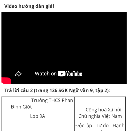
Video hướng dẫn giải
Trả lời câu 2 (trang 136 SGK Ngữ văn 9, tập 2):
Trường THCS Phan
Đình Giót
Cộng hoà Xã hội
Lớp 9A
Chủ nghĩa Việt Nam
Độc lập - Tự do - Hạnh