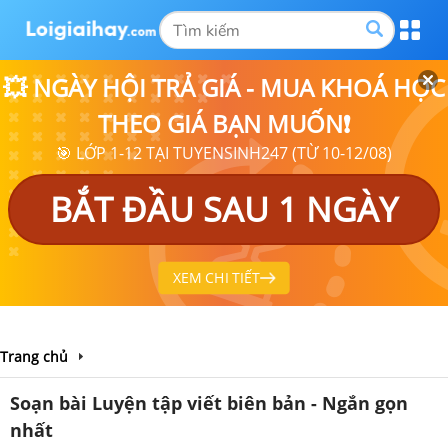
💥 NGÀY HỘI TRẢ GIÁ - MUA KHOÁ HỌC
THEO GIÁ BẠN MUỐN❗
🎯 LỚP 1-12 TẠI TUYENSINH247 (TỪ 10-12/08)
BẮT ĐẦU SAU 1 NGÀY
XEM CHI TIẾT
Trang chủ
Soạn bài Luyện tập viết biên bản - Ngắn gọn
nhất