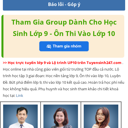
Báo lỗi - Góp ý
Tham Gia Group Dành Cho Học
Sinh Lớp 9 - Ôn Thi Vào Lớp 10
>> Học trực tuyến lớp 9 và Lộ trình UP10 trên Tuyensinh247.com
.
Học online tại nhà cũng giáo viên giỏi từ trường TOP đầu cả nước. Lộ
trình học tập 3 giai đoạn: Học nền tảng lớp 9, Ôn thi vào lớp 10, Luyện
Đề. Bứt phá điểm lớp 9, thi vào lớp 10 kết quả cao. Hoàn trả học phí nếu
học không hiệu quả. Phụ huynh và học sinh tham khảo chi tiết khoá
học tại:
Link