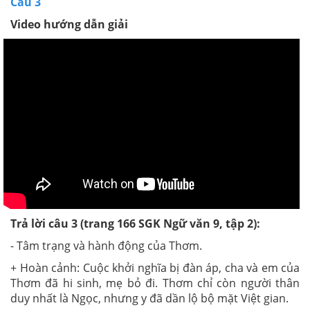
Câu 3
Video hướng dẫn giải
Trả lời câu 3 (trang 166 SGK Ngữ văn 9, tập 2):
- Tâm trạng và hành động của Thơm.
+ Hoàn cảnh: Cuộc khởi nghĩa bị đàn áp, cha và em của
Thơm đã hi sinh, mẹ bỏ đi. Thơm chỉ còn người thân
duy nhất là Ngọc, nhưng y đã dần lộ bộ mặt Việt gian.