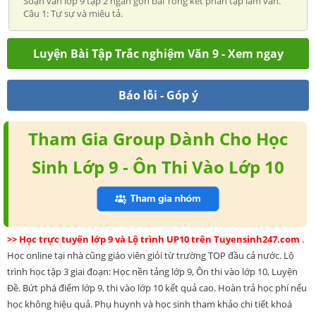
Soạn văn lớp 9 tập 2 ngắn gọn bài Tổng kết phần tập làm văn.
Câu 1: Tự sự và miêu tả.
Luyện Bài Tập Trắc nghiệm Văn 9 - Xem ngay
Báo lỗi - Góp ý
Tham Gia Group Dành Cho Học
Sinh Lớp 9 - Ôn Thi Vào Lớp 10
>> Học trực tuyến lớp 9 và Lộ trình UP10 trên Tuyensinh247.com
.
Học online tại nhà cũng giáo viên giỏi từ trường TOP đầu cả nước. Lộ
trình học tập 3 giai đoạn: Học nền tảng lớp 9, Ôn thi vào lớp 10, Luyện
Đề. Bứt phá điểm lớp 9, thi vào lớp 10 kết quả cao. Hoàn trả học phí nếu
học không hiệu quả. Phụ huynh và học sinh tham khảo chi tiết khoá