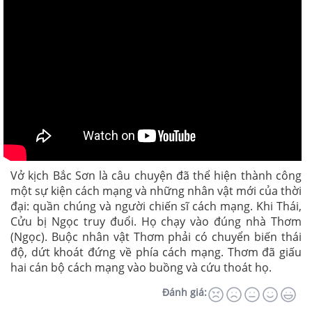
Vở kịch Bắc Sơn là câu chuyện đã thể hiện thành công
một sự kiện cách mạng và những nhân vật mới của thời
đại: quần chúng và người chiến sĩ cách mạng. Khi Thái,
Cửu bị Ngọc truy đuổi. Họ chạy vào đúng nhà Thơm
(Ngọc). Buộc nhân vật Thơm phải có chuyển biến thái
độ, dứt khoát đứng về phía cách mạng. Thơm đã giấu
hai cán bộ cách mạng vào buồng và cứu thoát họ.
Đánh giá: