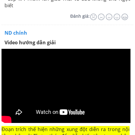
biết
Đánh giá:
ND chính
Video hướng dẫn giải
Đoạn trích thể hiện những xung đột diễn ra trong nội