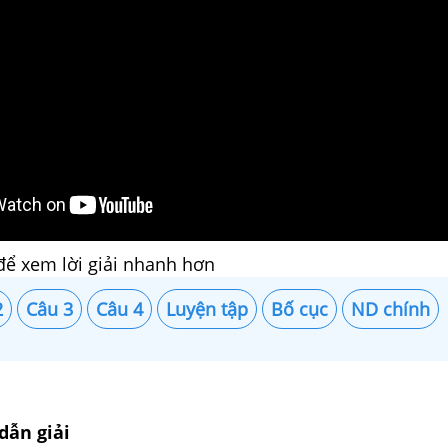
để xem lời giải nhanh hơn
2
Câu 3
Câu 4
Luyện tập
Bố cục
ND chính
dẫn giải