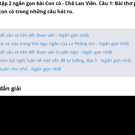
tập 2 ngắn gọn bài Con cò - Chế Lan Viên. Câu 1: Bài thơ 
con cò trong những câu hát ru.
kết câu và liên kết đoạn văn - Ngắn gọn nhất
sói và cừu trong thơ ngụ ngôn của La Phông-ten - Ngắn gọn nhất
kết câu và liên kết đoạn văn (Luyện tập) - Ngắn gọn nhất
làm bài nghị luận về một vấn đề tư tưởng, đạo lí - Ngắn gọn nhất
xuân nho nhỏ - Ngắn gọn nhất
dẫn giải