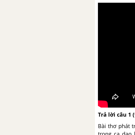
Nói với con
Nghĩa tường minh và hàm ý
Nghị luận về một đoạn thơ, bài
thơ
Cách làm bài nghị luận về một
đoạn thơ, bài thơ
Bài 25
Nghĩa tường minh và hàm ý
(tiếp theo)
Trả lời câu 1 
Mây và sóng
Bài thơ phát 
Ôn tập về thơ
trong ca dao 