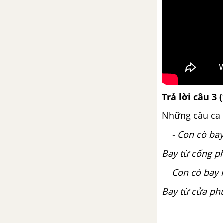
Luyện tập viết hợp đồng
Kiểm tra về truyện
Bài 32
Bắc Sơn
Trả lời câu 3 
Tổng kết phần văn học nước
ngoài
Những câu ca 
- Con cò bay l
Tổng kết phần tập làm văn
Bay từ cổng p
Bài 33
Con cò bay lả
Tôi và chúng ta
Bay từ cửa ph
Tổng kết phần văn học