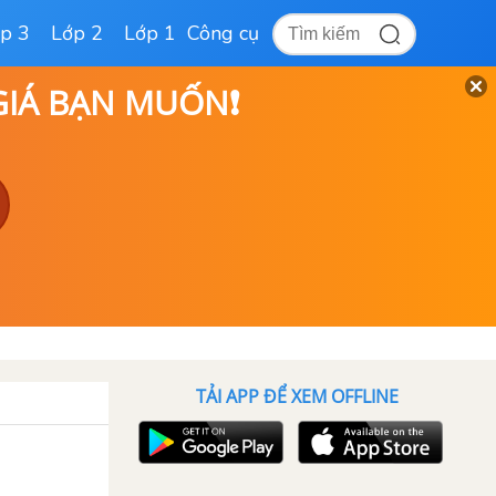
p 3
Lớp 2
Lớp 1
Công cụ
 GIÁ BẠN MUỐN❗
TẢI APP ĐỂ XEM OFFLINE