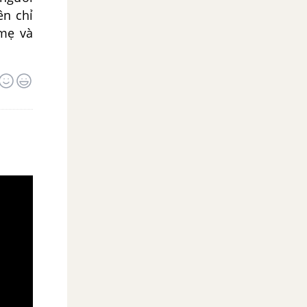
ên chỉ
 mẹ và