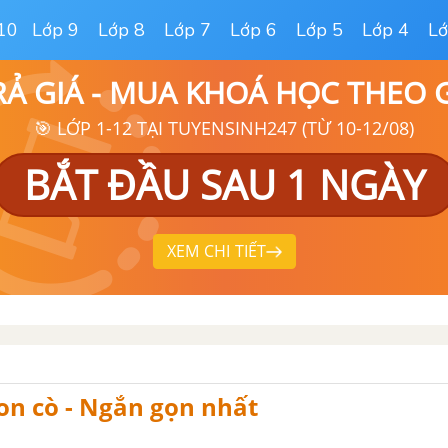
10
Lớp 9
Lớp 8
Lớp 7
Lớp 6
Lớp 5
Lớp 4
Lớ
RẢ GIÁ - MUA KHOÁ HỌC THEO
🎯 LỚP 1-12 TẠI TUYENSINH247 (TỪ 10-12/08)
BẮT ĐẦU SAU 1 NGÀY
XEM CHI TIẾT
on cò - Ngắn gọn nhất