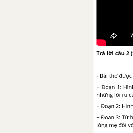
Luyện nói: Nghị luận về một
đoạn thơ, bài thơ
Bài 28
Những ngôi sao xa xôi
Trả lời câu 2 
Biên bản
- Bài thơ được
Bài 29
+ Đoạn 1: Hìn
Rô-bin-xơn ngoài đảo hoang
những lời ru 
+ Đoạn 2: Hìn
Tổng kết về ngữ pháp
+ Đoạn 3: Từ h
Luyện tập viết biên bản
lòng mẹ đối vớ