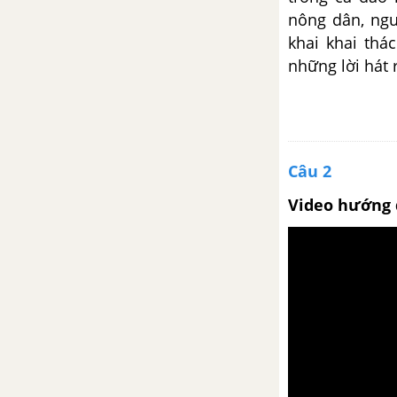
nông dân, ngư
Bài 26
khai khai thá
những lời hát 
Kiểm tra về thơ
Viết bài tập làm văn số 7: Nghị
luận văn học
Câu 2
Tổng kết phần văn bản nhật
dụng lớp 9
Video hướng 
Chương trình địa phương (phần
Tiếng Việt) lớp 9 tập 2
Bài 27
Bến quê
Ôn tập phần Tiếng Việt