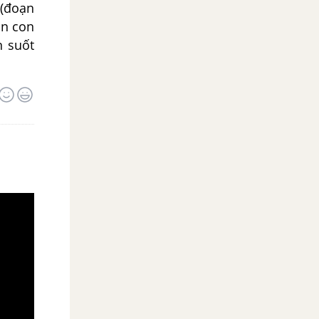
 (đoạn
ân con
n suốt