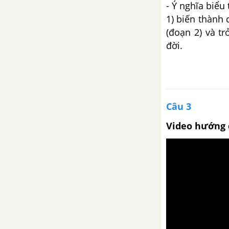
- Ý nghĩa biểu
Hợp đồng
1) biến thành
(đoạn 2) và t
Bài 30
đời.
Tổng kết về ngữ pháp (tiếp theo)
Ôn tập về truyện - Ngữ văn 9
tập 2
Câu 3
Bài 31
Video hướng 
Bố của Xi-mông
Con chó Bấc
Kiểm tra phần tiếng Việt - Ngữ
văn 9 tập 2