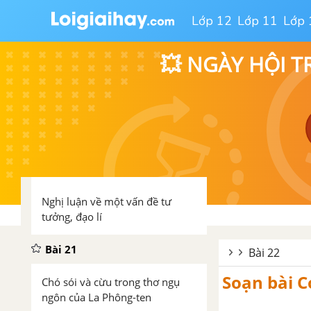
Bài 20
Lớp 12
Lớp 11
Lớp 
Chuẩn bị hành trang vào thế kỉ
💥 NGÀY HỘI T
mới
Các thành phần biệt lập (tiếp
theo)
Viết bài tập làm văn số 5 – Nghị
luận xã hội
Nghị luận về một vấn đề tư
tưởng, đạo lí
Bài 21
Bài 22
Soạn bài C
Chó sói và cừu trong thơ ngụ
ngôn của La Phông-ten