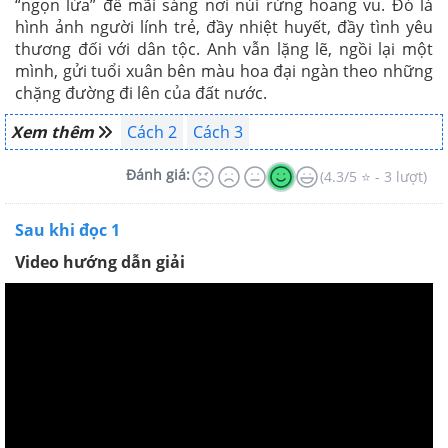
“ngọn lửa” để mãi sáng nơi núi rừng hoang vu. Đó là
hình ảnh người lính trẻ, đầy nhiệt huyết, đầy tình yêu
thương đối với dân tộc. Anh vẫn lặng lẽ, ngồi lại một
mình, gửi tuổi xuân bên màu hoa đại ngàn theo những
chặng đường đi lên của đất nước.
Xem thêm
Cách 2
Cách 3
Đánh giá:
(4.3/5 ⭐ - 3 lượt)
Sau khi đọc 1
Video hướng dẫn giải