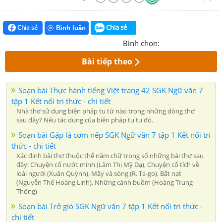
Chia sẻ
Chia sẻ
Bình luận
Bình chọn:
Bài tiếp theo
Soạn bài Thực hành tiếng Việt trang 42 SGK Ngữ văn 7
tập 1 Kết nối tri thức - chi tiết
Nhà thơ sử dụng biện pháp tu từ nào trong những dòng thơ
sau đây? Nêu tác dụng của biện pháp tu tu đó.
Soạn bài Gặp lá cơm nếp SGK Ngữ văn 7 tập 1 Kết nối tri
thức - chi tiết
Xác định bài thơ thuộc thể năm chữ trong số những bài thơ sau
đây: Chuyện cổ nước mình (Lâm Thị Mỹ Dạ), Chuyện cổ tích về
loài người (Xuân Quỳnh), Mây và sóng (R. Ta-go), Bắt nạt
(Nguyễn Thế Hoàng Linh), Những cánh buồm (Hoàng Trung
Thông)
Soạn bài Trở gió SGK Ngữ văn 7 tập 1 Kết nối tri thức -
chi tiết