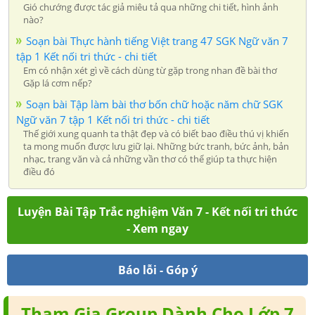
Gió chướng được tác giả miêu tả qua những chi tiết, hình ảnh
nào?
Soạn bài Thực hành tiếng Việt trang 47 SGK Ngữ văn 7
tập 1 Kết nối tri thức - chi tiết
Em có nhận xét gì về cách dùng từ gặp trong nhan đề bài thơ
Gặp lá cơm nếp?
Soạn bài Tập làm bài thơ bốn chữ hoặc năm chữ SGK
Ngữ văn 7 tập 1 Kết nối tri thức - chi tiết
Thế giới xung quanh ta thật đẹp và có biết bao điều thú vị khiến
ta mong muốn được lưu giữ lại. Những bức tranh, bức ảnh, bản
nhạc, trang văn và cả những vần thơ có thể giúp ta thực hiện
điều đó
Luyện Bài Tập Trắc nghiệm Văn 7 - Kết nối tri thức
- Xem ngay
Báo lỗi - Góp ý
Tham Gia Group Dành Cho Lớp 7