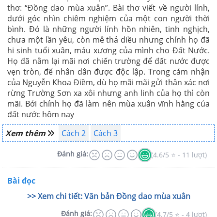
thơ: “Đồng dao mùa xuân”.
Bài thơ viết về người lính,
dưới góc nhìn chiêm nghiệm của một con người thời
bình. Đó là những người lính hồn nhiên, tinh nghịch,
chưa một lần yêu, còn mê thả diều nhưng chính họ đã
hi sinh tuổi xuân, máu xương của mình cho Đất Nước.
Họ đã nằm lại mãi nơi chiến trường để đất nước được
vẹn tròn, để nhân dân được độc lập. Trong cảm nhận
của Nguyễn Khoa Điềm, dù họ mãi mãi gửi thân xác nơi
rừng Trường Sơn xa xôi nhưng anh linh của họ thì còn
mãi. Bởi chính họ đã làm nên mùa xuân vĩnh hằng của
đất nước hôm nay
Xem thêm
Cách 2
Cách 3
Đánh giá:
(4.6/5 ⭐ - 11 lượt)
Bài đọc
>> Xem chi tiết: Văn bản Đồng dao mùa xuân
Đánh giá:
(4.7/5 ⭐ - 4 lượt)