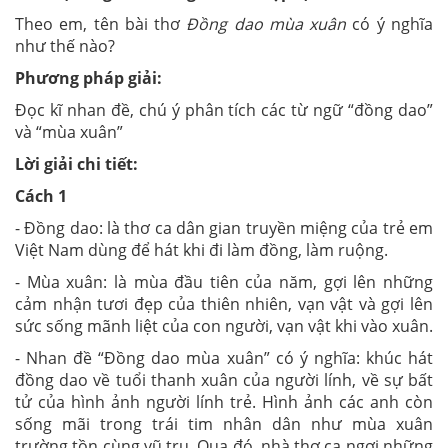
Theo em, tên bài thơ
Đồng dao mùa xuân
có ý nghĩa
như thế nào?
Phương pháp giải:
Đọc kĩ nhan đề, chú ý phân tích các từ ngữ “đồng dao”
và “mùa xuân”
Lời giải chi tiết:
Cách 1
- Đồng dao: là thơ ca dân gian truyền miệng
của trẻ em
Việt Nam dùng để hát khi đi làm đồng, làm ruộng.
- Mùa xuân: là mùa đầu tiên của năm, gợi lên những
cảm nhận tươi đẹp của thiên nhiên, vạn vật và gợi lên
sức sống mãnh liệt của con người, vạn vật khi vào xuân.
- Nhan đề “Đồng dao mùa xuân” có ý nghĩa: khúc hát
đồng dao về tuổi thanh xuân của người lính, về sự bất
tử của hình ảnh người lính trẻ.
Hình ảnh các anh còn
sống mãi trong trái tim nhân dân như mùa xuân
trường tồn cùng vũ trụ. Qua đó, nhà thơ ca ngợi những