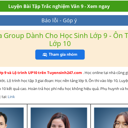
Luyện Bài Tập Trắc nghiệm Văn 9 - Xem ngay
Báo lỗi - Góp ý
 Group Dành Cho Học Sinh Lớp 9 - Ôn T
Lớp 10
lớp 9 và Lộ trình UP10 trên Tuyensinh247.com
. Học online tại nhà cũng g
c. Lộ trình học tập 3 giai đoạn: Học nền tảng lớp 9, Ôn thi vào lớp 10, Luy
ớp 10 kết quả cao. Hoàn trả học phí nếu học không hiệu quả. Phụ huynh và 
 tại:
Link