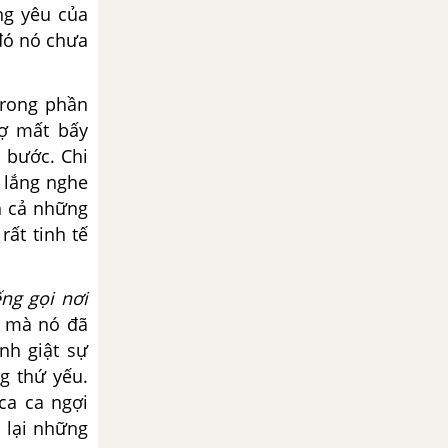
ng yêu của
đó nó chưa
trong phần
sợ mất bấy
 bước. Chi
, lắng nghe
n cả những
rất tinh tế
ếng gọi nơi
c mà nó đã
ành giật sự
g thứ yếu.
ca ca ngợi
 lại những