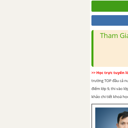
Tổng kết về từ vựng (tiếp theo)
(Bài 10)
Nghị luận trong văn bản tự sự
Tham Gia
Bài 11
Tập làm thơ tám chữ
Bếp lửa - Bằng Việt
>> Học trực tuyến 
Đoàn thuyền đánh cá
trường TOP đầu cả nướ
điểm lớp 9, thi vào l
Tổng kết về từ vựng (tiếp theo)
khảo chi tiết khoá học
Bài 11
Bài 12
Ánh trăng