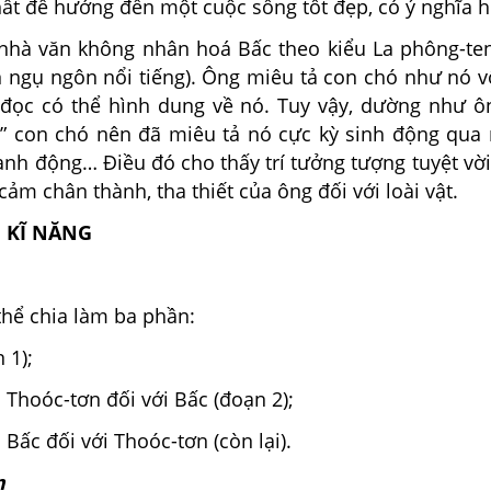
ất để hướng đến một cuộc sống tốt đẹp, có ý nghĩa h
 nhà văn không nhân hoá Bấc theo kiểu La phông-te
ện ngụ ngôn nổi tiếng). Ông miêu tả con chó như nó 
đọc có thể hình dung về nó. Tuy vậy, dường như ô
” con chó nên đã miêu tả nó cực kỳ sinh động qua
hành động… Điều đó cho thấy trí tưởng tượng tuyệt vời
cảm chân thành, tha thiết của ông đối với loài vật.
N KĨ NĂNG
thể chia làm ba phần:
 1);
 Thoóc-tơn đối với Bấc (đoạn 2);
 Bấc đối với Thoóc-tơn (còn lại).
m