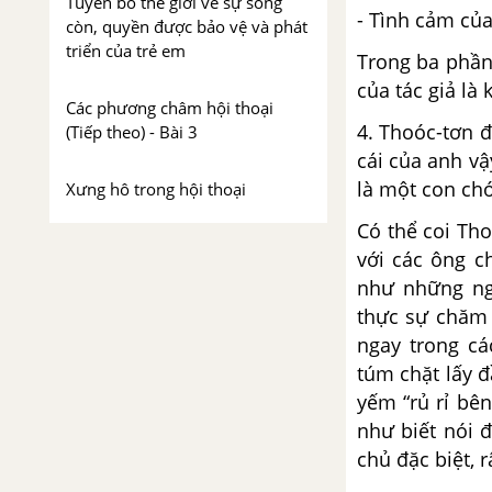
Tuyên bố thế giới về sự sống
- Tình cảm của
còn, quyền được bảo vệ và phát
triển của trẻ em
Trong ba phần
của tác giả là
Các phương châm hội thoại
4. Thoóc-tơn đ
(Tiếp theo) - Bài 3
cái của anh vậ
là một con ch
Xưng hô trong hội thoại
Có thể coi Th
Viết bài tập làm văn số 1 - Văn
với các ông c
thuyết minh
như những ng
thực sự chăm 
Bài 4
ngay trong cá
túm chặt lấy đ
Chuyện người con gái Nam
Xương - Nguyễn Dữ
yếm “rủ rỉ bên
như biết nói 
Cách dẫn trực tiếp và cách dẫn
chủ đặc biệt, 
gián tiếp