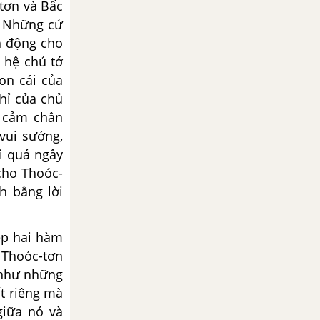
tơn và Bấc
t. Những cử
nh động cho
 hệ chủ tớ
on cái của
hỉ của chủ
h cảm chân
vui sướng,
ì quá ngây
cho Thoóc-
h bằng lời
ép hai hàm
 Thoóc-tơn
 như những
ất riêng mà
giữa nó và