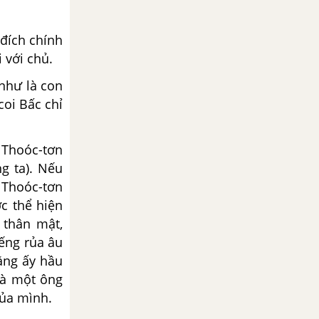
 đích chính
 với chủ.
“như là con
coi Bấc chỉ
 Thoóc-tơn
g ta). Nếu
 Thoóc-tơn
c thể hiện
 thân mật,
iếng rủa âu
Đằng ấy hầu
là một ông
của mình.