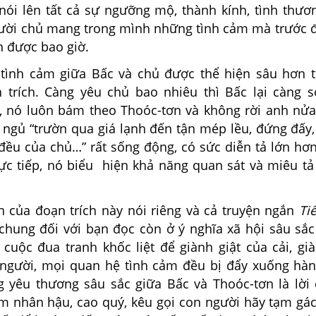
nói lên tất cả sự ngưỡng mộ, thành kính, tình thươ
gười chủ mang trong mình những tình cảm mà trước 
 được bao giờ.
tình cảm giữa Bấc và chủ được thể hiện sâu hơn 
 trích. Càng yêu chủ bao nhiêu thì Bấc lại càng 
y, nó luôn bám theo Thoóc-tơn và không rời anh nửa
g ngủ “trườn qua giá lạnh đến tận mép lều, đứng đấy
 đều của chủ…” rất sống động, có sức diễn tả lớn hơ
rực tiếp, nó biểu hiện khả năng quan sát và miêu tả 
n của đoạn trích này nói riêng và cả truyện ngắn
Ti
 chung đối với bạn đọc còn ở ý nghĩa xã hội sâu sắ
 cuộc đua tranh khốc liệt để giành giật của cải, gi
người, mọi quan hệ tình cảm đều bị đẩy xuống hàn
g yêu thương sâu sắc giữa Bấc và Thoóc-tơn là lời 
m nhân hậu, cao quý, kêu gọi con người hãy tạm gác