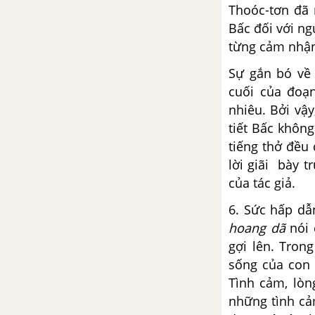
theo)
Thoóc-tơn đã 
Bấc đối với n
Bài 6
từng cảm nhận
Cảnh ngày xuân (trích Truyện
Sự gắn bó về 
Kiều - Nguyễn Du)
cuối của đoạn
nhiêu. Bởi vậ
Chị em Thúy Kiều (trích Truyện
tiết Bấc khôn
Kiều - Nguyễn Du)
tiếng thở đều
lời giãi bày t
Truyện Kiều - Nguyễn Du
của tác giả.
6. Sức hấp dẫ
Thuật ngữ
hoang dã
nói
gợi lên. Trong
Miêu tả trong văn bản tự sự
sống của con 
Bài 7
Tình cảm, lòn
những tình cả
Mã giám sinh mua kiều (trích