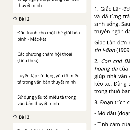
thuyết minh
1. Giắc Lân-đ
và đã từng tr
Bài 2
sinh sống. Sau
truyện ngắn đă
Đấu tranh cho một thế giới hòa
bình - Mác-két
Giắc Lân-đơn 
tin I-đơn
(1909
Các phương châm hội thoại
2.
Con chó B
(Tiếp theo)
hoang dã
của 
giúp nhà văn
Luyện tập sử dụng yếu tố miêu
tả trong văn bản thuyết minh
kéo xe. Đằng 
trong thuở ban
Sử dụng yếu tố miêu tả trong
3. Đoạn trích 
văn bản thuyết minh
- Mở đầu (đoạn
Bài 3
- Tình cảm của