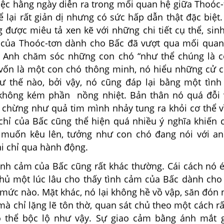
iệc hằng ngày diễn ra trong mối quan hệ giữa Thoóc-
ể lại rất giản dị nhưng có sức hấp dẫn thật đặc biệ
g được miêu tả xen kẽ với những chi tiết cụ thể, si
 của Thoóc-tơn dành cho Bấc đã vượt qua mối quan
 Anh chăm sóc những con chó “như thể chúng là c
 vốn là một con chó thông minh, nó hiểu những cử c
ư thế nào, bởi vậy, nó cũng đáp lại bằng một tìn
không kém phần nồng nhiệt. Bản thân nó quá đỗi 
 chừng như quả tim mình nhảy tung ra khỏi cơ thể v
 chỉ của Bấc cũng thể hiện quá nhiều ý nghĩa khiến 
muốn kêu lên, tưởng như con chó đang nói với an
i chỉ qua hành động.
tình cảm của Bấc cũng rất khác thường. Cái cách nó 
chủ một lúc lâu cho thấy tình cảm của Bấc dành cho
 mức nào. Mặt khác, nó lại không hề vồ vập, săn đón
à chỉ lặng lẽ tôn thờ, quan sát chủ theo một cách r
ó thể bộc lộ như vậy. Sự giao cảm bằng ánh mắt 