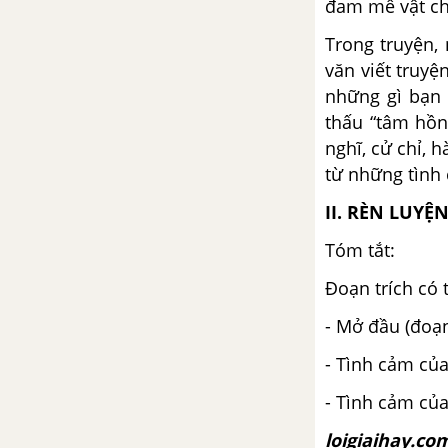
đam mê vật ch
Truyện Kiều)
Trong truyện,
văn viết truy
Kiều ở lầu Ngưng Bích (trích
Truyện Kiều - Nguyễn Du)
những gì bạn 
thấu “tâm hồn
Trau dồi vốn từ
nghĩ, cử chỉ, 
từ những tình 
Viết bài tập làm văn số 2 - Văn
II. RÈN LUYỆ
tự sự
Tóm tắt:
Bài 8
Đoạn trích có 
Lục Vân Tiên cứu Kiều Nguyệt
- Mở đầu (đoạn
Nga
- Tình cảm của
Thúy Kiều báo ân báo oán (trích
- Tình cảm của
Truyện Kiều - Nguyễn Du)
loigiaihay.co