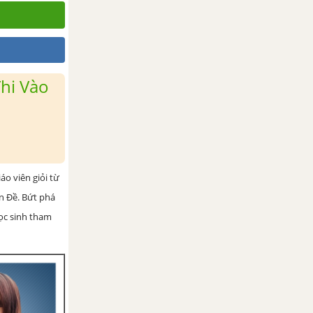
hi Vào
iáo viên giỏi từ
ện Đề. Bứt phá
học sinh tham