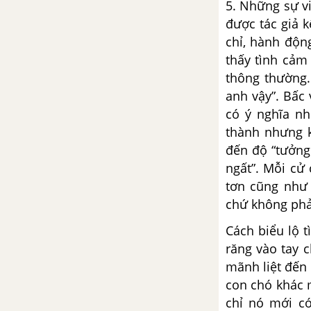
5. Những sự v
được tác giả k
Sự phát triển của từ vựng
chỉ, hành độn
thấy tình cảm
Luyện tập tóm tắt văn bản tự sự
thông thường.
- Ngữ văn 9
anh vậy”. Bấc
Bài 5
có ý nghĩa nh
thành nhưng 
Hoàng lê nhất thống chí của
đến độ “tưởng
Ngô gia văn phái
ngất”. Mỗi cử
tơn cũng như 
Chuyện cũ trong phủ chúa Trịnh
chứ không phả
- Phạm Đình Hổ
Cách biểu lộ 
răng vào tay 
Vũ trung tùy bút - Phạm Đình
Hổ
mãnh liệt đến
con chó khác m
Sự phát triển của từ vựng (tiếp
chỉ nó mới c