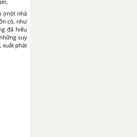
ơn.
n (một nhà
vốn có, như
ng đã hiểu
 những suy
, xuất phát