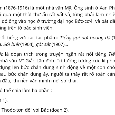
ơn (1876-1916) là một nhà văn Mỹ. Ông sinh ở Xan Ph
ải qua một thời thơ ấu rất vất vả, từng phải làm nh
 đó ông vào học ở trường đại học Bớc-cơ-li và bắt đ
ng trên tờ báo sinh viên.
nổi tiếng với các tác phẩm:
Tiếng gọi nơi hoang dã
(
)
, Sói biển
(1904)
, gót sắt
(1907)…
ấc
là đoạn trích trong truyện ngắn rất nổi tiếng
Tiế
nhà văn Mĩ Giắc Lân-đơn. Trí tưởng tượng cực kì ph
 dựng lên bức chân dung sinh động về một con ch
sau bức chân dung ấy, người ta thấy rất rõ toàn cả
 đầu, khi nền văn minh mới sơ khai.
có thể chia làm ba phần :
 1).
 Thoóc-tơn đối với Bấc (đoạn 2).