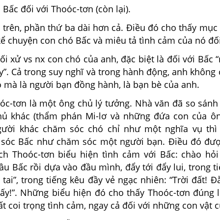
 Bấc đối với Thoóc-tơn (còn lại).
 trên, phần thứ ba dài hơn cả. Điều đó cho thấy mục
 kể chuyện con chó Bấc và miêu tả tình cảm của nó đối
ối xử vs nx con chó của anh, đặc biệt là đối với Bấc 
y”. Cả trong suy nghĩ và trong hành động, anh không 
ó mà là người bạn đồng hành, là bạn bè của anh.
oóc-tơn là một ông chủ lý tưởng. Nhà văn đã so sánh
hủ khác (thẩm phán Mi-lơ và những đứa con của ôn
ười khác chăm sóc chó chỉ như một nghĩa vụ thì
sóc Bấc như chăm sóc một người bạn. Điều đó đượ
ch Thoóc-tơn biểu hiện tình cảm với Bấc: chào hỏi
ầu Bấc rồi dựa vào đầu mình, đẩy tới đẩy lui, trong t
 tai”, trong tiếng kêu đầy vẻ ngạc nhiên: “Trời đất! 
đấy!”. Những biểu hiện đó cho thấy Thoóc-tơn đúng 
rất coi trọng tình cảm, ngay cả đối với những con vật 