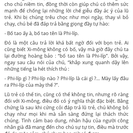
cho chú niềm tin, đồng thời còn giúp chú có thêm sức
mạnh để chống lại những lời chế giễu đầy ác ý của lũ
trẻ. Khi bị chúng trêu chọc như mọi ngày, thay vì bỏ
chạy, chú bé đã đáp trả bằng giọng đầy tự hào:
- Bố tao ấy à, bố tao tên là Phi-líp.
Đó là một câu trả lời khá bất ngờ đối với bọn trẻ. Ai
cũng biết Xi-mông không có bố, vậy mà giờ đây chú ta
lại đường hoàng bảo : “bố tao tên là Phi-líp”. Bởi vậy,
ngay sau câu nói của chú, “khắp xung quanh dậy lên
những tiếng la hét thích thú :
- Phi-líp gì ? Phi-líp nào ? Phi-líp là cái gì ?… Mày lấy đâu
ra Phi-líp của mày thế ?”.
Lũ trẻ có thể tin, cũng có thể không tin, nhưng rõ ràng
đối với Xi-mông, điều đó có ý nghĩa thật đặc biệt. Bằng
chứng là sau khi cứng cỏi đáp trả lũ trẻ, chú không bỏ
chạy như mọi khi mà sẵn sàng đứng lại thách thức
chúng. Tình cảm bao dung, nhân hậu của người công
nhân già đã mang đến cho chú sự tự tin, điều mà trước