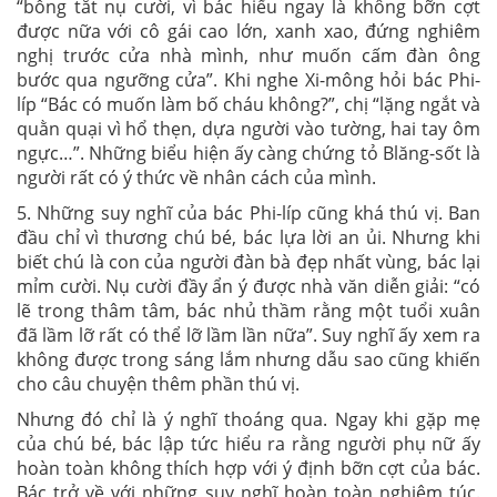
“bỗng tắt nụ cười, vì bác hiểu ngay là không bỡn cợt
được nữa với cô gái cao lớn, xanh xao, đứng nghiêm
nghị trước cửa nhà mình, như muốn cấm đàn ông
bước qua ngưỡng cửa”. Khi nghe Xi-mông hỏi bác Phi-
líp “Bác có muốn làm bố cháu không?”, chị “lặng ngắt và
quằn quại vì hổ thẹn, dựa người vào tường, hai tay ôm
ngực…”. Những biểu hiện ấy càng chứng tỏ Blăng-sốt là
người rất có ý thức về nhân cách của mình.
5. Những suy nghĩ của bác Phi-líp cũng khá thú vị. Ban
đầu chỉ vì thương chú bé, bác lựa lời an ủi. Nhưng khi
biết chú là con của người đàn bà đẹp nhất vùng, bác lại
mỉm cười. Nụ cười đầy ẩn ý được nhà văn diễn giải: “có
lẽ trong thâm tâm, bác nhủ thầm rằng một tuổi xuân
đã lầm lỡ rất có thể lỡ lầm lần nữa”. Suy nghĩ ấy xem ra
không được trong sáng lắm nhưng dẫu sao cũng khiến
cho câu chuyện thêm phần thú vị.
Nhưng đó chỉ là ý nghĩ thoáng qua. Ngay khi gặp mẹ
của chú bé, bác lập tức hiểu ra rằng người phụ nữ ấy
hoàn toàn không thích hợp với ý định bỡn cợt của bác.
Bác trở về với những suy nghĩ hoàn toàn nghiêm túc.