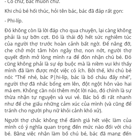
- Có chứ, bác muốn chứ.
Khi chú bé hối thúc, hỏi tên bác, bác đã đáp rất gọn:
- Phi-líp.
Đó không còn là lời đáp cho qua chuyện, lại càng không
phải là sự bỡn cợt. Đó là thái độ hết sức nghiêm túc
của người thợ trước hoàn cảnh bất ngờ. Để nâng đỡ,
che chở một tâm hồn ngây thơ, non nớt, người thợ
quyết định mở lòng mình ra để đón nhận chú bé. Đó
cũng không phải là sự ép buộc mà là niềm vui khi thấy
mình đã làm được một việc có ích. Bởi thế, khi chú bé
nói: “Thế nhé, bác P|hi-líp, bác là bố cháu đấy nhé”,
người thợ đã nhấc bổng em lên, đột ngột hôn vào hai
má em. Không cần nói thêm một lời nào, đó chính là sự
thừa nhận tự nguyện và vui vẻ. Bác bỏ đi rất nhanh
như để che giấu những cảm xúc của mình (và cũng để
tránh cho người phụ nữ khỏi cảnh khó xử).
Người thợ chắc không thể đánh giá hết việc làm của
mình có ý nghĩa quan trọng đến mức nào đối với chú
bé. Bằng việc nhận làm bố chú bé, bác đã mang đến