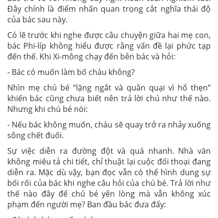
Đây chính là điểm nhấn quan trọng cắt nghĩa thái độ
của bác sau này.
Có lẽ trước khi nghe được câu chuyện giữa hai mẹ con,
bác Phi-líp không hiểu được rằng vấn đề lại phức tạp
đến thế. Khi Xi-mông chạy đến bên bác và hỏi:
- Bác có muốn làm bố cháu không?
Nhìn mẹ chú bé “lặng ngắt và quằn quại vì hổ thẹn”
khiến bác cũng chưa biết nên trả lời chú như thế nào.
Nhưng khi chú bé nói:
- Nếu bác không muốn, cháu sẽ quay trở ra nhảy xuống
sông chết đuối.
Sự việc diễn ra đường đột và quá nhanh. Nhà văn
không miêu tả chi tiết, chỉ thuật lại cuộc đối thoại đang
diễn ra. Mặc dù vậy, bạn đọc vẫn có thể hình dung sự
bối rối của bác khi nghe câu hỏi của chú bé. Trả lời như
thế nào đây để chú bé yên lòng mà vẫn không xúc
phạm đến người mẹ? Ban đầu bác đưa đẩy: