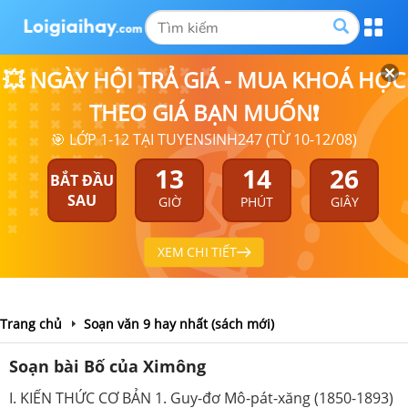
💥 NGÀY HỘI TRẢ GIÁ - MUA KHOÁ HỌC
THEO GIÁ BẠN MUỐN❗
🎯 LỚP 1-12 TẠI TUYENSINH247 (TỪ 10-12/08)
13
14
25
BẮT ĐẦU
SAU
GIỜ
PHÚT
GIÂY
XEM CHI TIẾT
Trang chủ
Soạn văn 9 hay nhất (sách mới)
Soạn bài Bố của Ximông
I. KIẾN THỨC CƠ BẢN 1. Guy-đơ Mô-pát-xăng (1850-1893)