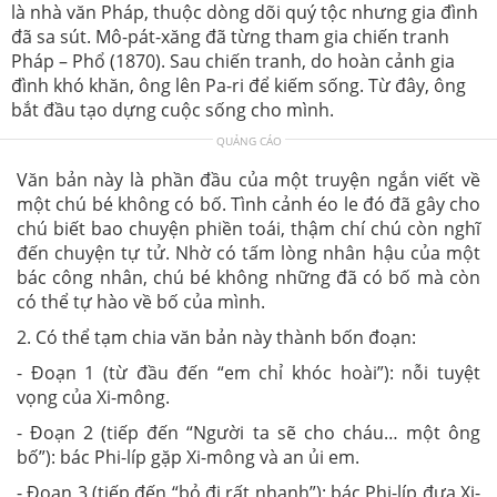
là nhà văn Pháp, thuộc dòng dõi quý tộc nhưng gia đình
đã sa sút. Mô-pát-xăng đã từng tham gia chiến tranh
Pháp – Phổ (1870). Sau chiến tranh, do hoàn cảnh gia
đình khó khăn, ông lên Pa-ri để kiếm sống. Từ đây, ông
bắt đầu tạo dựng cuộc sống cho mình.
QUẢNG CÁO
Văn bản này là phần đầu của một truyện ngắn viết về
một chú bé không có bố. Tình cảnh éo le đó đã gây cho
chú biết bao chuyện phiền toái, thậm chí chú còn nghĩ
đến chuyện tự tử. Nhờ có tấm lòng nhân hậu của một
bác công nhân, chú bé không những đã có bố mà còn
có thể tự hào về bố của mình.
2. Có thể tạm chia văn bản này thành bốn đoạn:
- Đoạn 1 (từ đầu đến “em chỉ khóc hoài”): nỗi tuyệt
vọng của Xi-mông.
- Đoạn 2 (tiếp đến “Người ta sẽ cho cháu… một ông
bố”): bác Phi-líp gặp Xi-mông và an ủi em.
- Đoạn 3 (tiếp đến “bỏ đi rất nhanh”): bác Phi-líp đưa Xi-