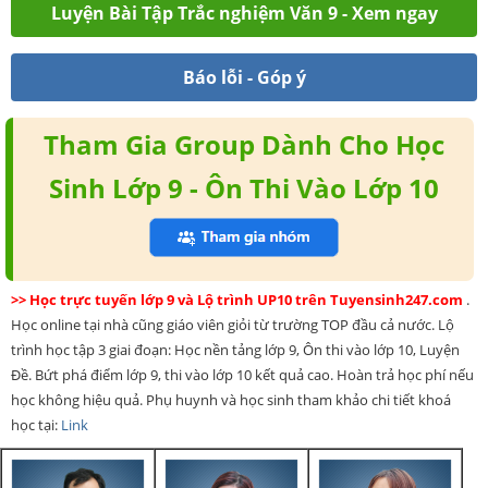
Luyện Bài Tập Trắc nghiệm Văn 9 - Xem ngay
Báo lỗi - Góp ý
Tham Gia Group Dành Cho Học
Sinh Lớp 9 - Ôn Thi Vào Lớp 10
>> Học trực tuyến lớp 9 và Lộ trình UP10 trên Tuyensinh247.com
.
Học online tại nhà cũng giáo viên giỏi từ trường TOP đầu cả nước. Lộ
trình học tập 3 giai đoạn: Học nền tảng lớp 9, Ôn thi vào lớp 10, Luyện
Đề. Bứt phá điểm lớp 9, thi vào lớp 10 kết quả cao. Hoàn trả học phí nếu
học không hiệu quả. Phụ huynh và học sinh tham khảo chi tiết khoá
học tại:
Link