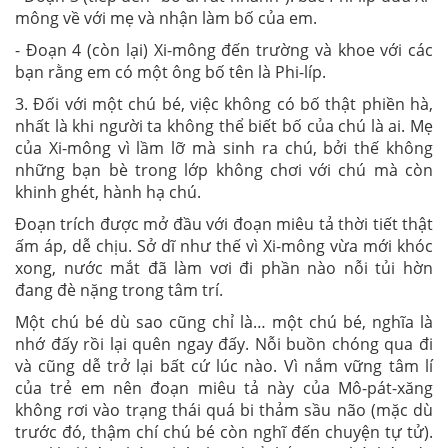
mông về với mẹ và nhận làm bố của em.
- Đoạn 4 (còn lại) Xi-mông đến trường và khoe với các
bạn rằng em có một ông bố tên là Phi-líp.
3. Đối với một chú bé, việc không có bố thật phiền hà,
nhất là khi người ta không thể biết bố của chú là ai. Mẹ
của Xi-mông vì lầm lỡ mà sinh ra chú, bởi thế không
những bạn bè trong lớp không chơi với chú mà còn
khinh ghét, hành hạ chú.
Đoạn trích được mở đầu với đoạn miêu tả thời tiết thật
ấm áp, dễ chịu. Sở dĩ như thế vì Xi-mông vừa mới khóc
xong, nước mắt đã làm vơi đi phần nào nỗi tủi hờn
đang đè nặng trong tâm trí.
Một chú bé dù sao cũng chỉ là… một chú bé, nghĩa là
nhớ đấy rồi lại quên ngay đấy. Nỗi buồn chóng qua đi
và cũng dễ trở lại bất cứ lúc nào. Vì nắm vững tâm lí
của trẻ em nên đoạn miêu tả này của Mô-pát-xăng
không rơi vào trạng thái quá bi thảm sầu não (mặc dù
trước đó, thậm chí chú bé còn nghĩ đến chuyện tự tử).