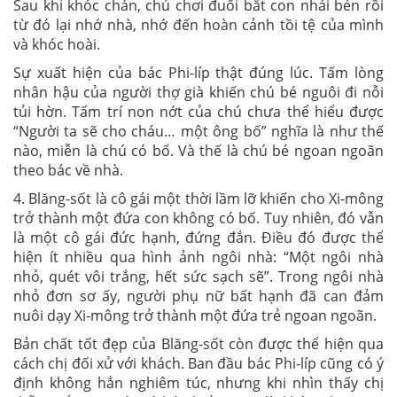
Sau khi khóc chán, chú chơi đuổi bắt con nhái bén rồi
từ đó lại nhớ nhà, nhớ đến hoàn cảnh tồi tệ của mình
và khóc hoài.
Sự xuất hiện của bác Phi-líp thật đúng lúc. Tấm lòng
nhân hậu của người thợ già khiến chú bé nguôi đi nỗi
tủi hờn. Tấm trí non nớt của chú chưa thể hiểu được
“Người ta sẽ cho cháu… một ông bố” nghĩa là như thế
nào, miễn là chú có bố. Và thế là chú bé ngoan ngoãn
theo bác về nhà.
4. Blăng-sốt là cô gái một thời lầm lỡ khiến cho Xi-mông
trở thành một đứa con không có bố. Tuy nhiên, đó vẫn
là một cô gái đức hạnh, đứng đắn. Điều đó được thể
hiện ít nhiều qua hình ảnh ngôi nhà: “Một ngôi nhà
nhỏ, quét vôi trắng, hết sức sạch sẽ”. Trong ngôi nhà
nhỏ đơn sơ ấy, người phụ nữ bất hạnh đã can đảm
nuôi dạy Xi-mông trở thành một đứa trẻ ngoan ngoãn.
Bản chất tốt đẹp của Blăng-sốt còn được thể hiện qua
cách chị đối xử với khách. Ban đầu bác Phi-líp cũng có ý
định không hẳn nghiêm túc, nhưng khi nhìn thấy chị