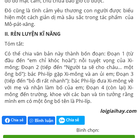
đó do mặc cảm, chú chưa bao giờ có được.
Đó cũng là tình cảm yêu thương con người được biểu
hiện một cách giản dị mà sâu sắc trong tác phẩm của
Mô-pát-xăng.
II. RÈN LUYỆN KĨ NĂNG
Tóm tắt:
Có thể chia văn bản này thành bốn đoạn: Đoạn 1 (từ
đầu đến “em chỉ khóc hoài”): nỗi tuyệt vọng của Xi-
mông; Đoạn 2 (tiếp đến “Người ta sẽ cho cháu… một
ông bố”): bác Phi-líp gặp Xi-mông và an ủi em; Đoạn 3
(tiếp đến “bỏ đi rất nhanh”): bác Phi-líp đưa Xi-mông về
với mẹ và nhận làm bố của em; Đoạn 4 (còn lại) Xi-
mông đến trường, khoe với các bạn và tin tưởng rằng
mình em có một ông bố tên là Phi-líp.
loigiaihay.com
Chia sẻ
Chia sẻ
Bình luận
Bình chọn: