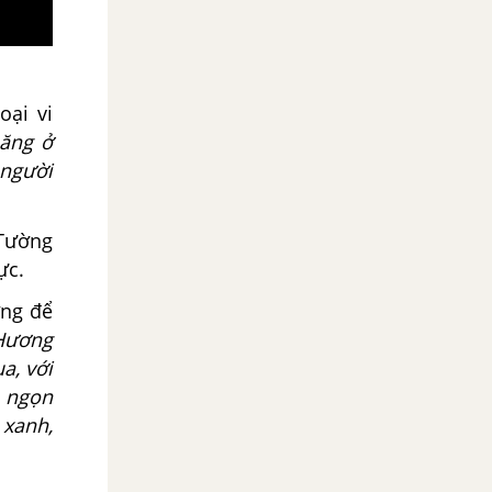
oại vi
ăng ở
 người
 Tường
ực.
ợng để
Hương
a, với
g ngọn
 xanh,