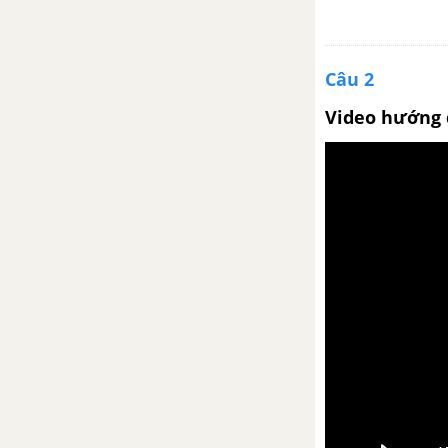
Ông già và biển cả
Câu 2
Diễn đạt trong văn nghị luận
Video hướng 
Tuần 29
Hồn Trương Ba, da hàng thịt
Diễn đạt trong văn nghị luận
(tiếp theo)
Tuần 30
Nhìn về vốn văn hóa dân tộc
Phát biểu tự do