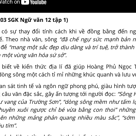
203 SGK Ngữ văn 12 tập 1)
có sự thay đổi tính cách khi về đồng bằng đến ng
ế. Theo nhà văn, sông
“đã chế ngự sức mạnh bản n
để
“mang một sắc đẹp dịu dàng và trí tuệ, trở thành
 một vùng văn hóa sứ sở”.
biết về kiến thức địa lí đã giúp Hoàng Phủ Ngọc
dòng sông một cách tỉ mỉ những khúc quanh và lưu v
an sát tinh tế và ngôn ngữ phong phú, giàu hình tư
câu văn đặc sắc, gây ấn tượng tới người đọc:
“Sông 
dư vang của Trường Sơn”, “dòng sông mềm như tấm lụ
huyền xuôi ngược chỉ bé vừa bằng con thoi” nhữn
 nên những mảng phản quang nhiều màu sắc”, “sớm
u tím”.