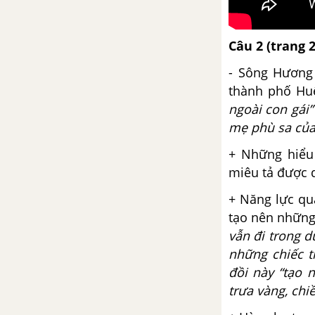
Tuần 31
Phong cách ngôn ngữ hành
Câu 2 (trang 
chính
- Sông Hương 
thành phố Hu
Văn bản tổng kết
ngoài con gái”
Tuần 32
mẹ phù sa của
+ Những hiểu 
Tổng kết phần Tiếng Việt: Hoạt
miêu tả được 
động giao tiếp bằng ngôn ngữ
+ Năng lực qu
Ôn tập phần làm văn
tạo nên những 
vẫn đi trong 
Tuần 33
những chiếc t
đồi này “tạo
Giá trị văn học và tiếp nhận văn
trưa vàng, chiề
học