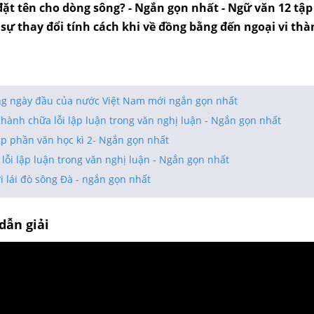
đặt tên cho dòng sông? - Ngắn gọn nhất - Ngữ văn 12 tập 
sự thay đổi tính cách khi về đồng bằng đến ngoại vi th
g ngày đầu của nước Việt Nam mới ngắn gọn nhất
hành chữa lỗi lập luận trong văn nghị luận - Ngắn gọn nhất
ập phần văn học kì 2- Ngắn gọn nhất
lỗi lập luận trong văn nghị luận - Ngắn gọn nhất
 lái đò sông Đà - ngắn gọn nhất
dẫn giải