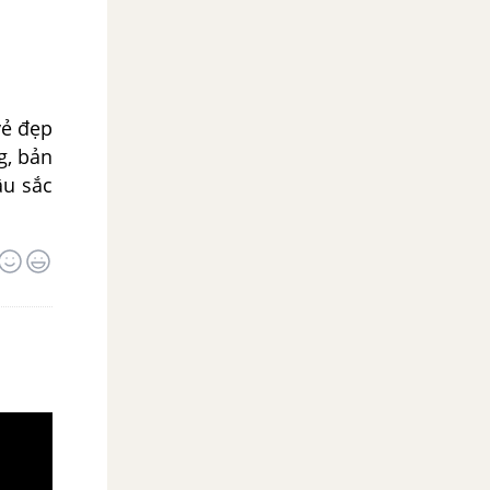
vẻ đẹp
g, bản
âu sắc