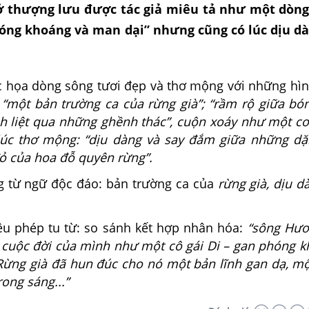
 thượng lưu được tác giả miêu tả như một dòng
hóng khoáng và man dại” nhưng cũng có lúc dịu d
c họa dòng sông tươi đẹp và thơ mộng với những hì
:
“một bản trường ca của rừng già”; “rầm rộ giữa bó
h liệt qua những ghềnh thác”, cuộn xoáy như một cơ
lúc thơ mộng: “dịu dàng và say đắm giữa những d
đỏ của hoa đỗ quyên rừng”.
g từ ngữ độc đáo: bản trường ca của
rừng già, dịu d
ều phép tu từ: so sánh kết hợp nhân hóa:
“sông Hươ
cuộc đời của mình như một cô gái Di – gan phóng 
“Rừng già đã hun đúc cho nó một bản lĩnh gan dạ, m
rong sáng...”