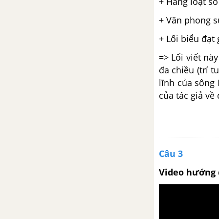
+ Hàng loạt so
Tổng kết phần tiếng Việt: Lịch
sử, đặc điểm loại hình và các
+ Văn phong sú
phong cách ngôn ngữ
+ Lối biểu đạt
Tuần 34
=> Lối viết nà
đa chiều (trí 
Ôn tập phần văn học kì 2
lĩnh của sông 
của tác giả về
Tuần 35
Kiểm tra tổng hợp cuối năm
Câu 3
Video hướng 