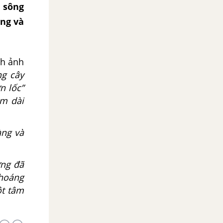
 sông
àng và
nh ảnh
ng cây
n lốc”
ặm dài
àng và
ng đã
khoáng
ột tâm