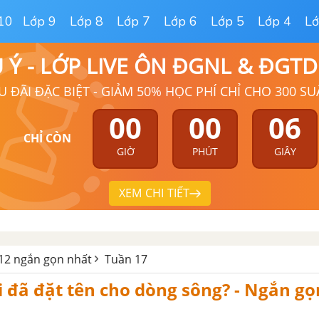
10
Lớp 9
Lớp 8
Lớp 7
Lớp 6
Lớp 5
Lớp 4
Lớ
Ú Ý - LỚP LIVE ÔN ĐGNL & ĐGT
U ĐÃI ĐẶC BIỆT - GIẢM 50% HỌC PHÍ CHỈ CHO 300 SU
00
00
04
CHỈ CÒN
GIỜ
PHÚT
GIÂY
XEM CHI TIẾT
 12 ngắn gọn nhất
Tuần 17
i đã đặt tên cho dòng sông? - Ngắn g