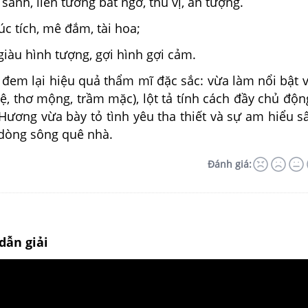
 sánh, liên tưởng bất ngờ, thú vị, ấn tượng.
c tích, mê đắm, tài hoa;
 giàu hình tượng, gợi hình gợi cảm.
y đem lại hiệu quả thẩm mĩ đặc sắc: vừa làm nổi bật 
tuệ, thơ mộng, trầm mặc), lột tả tính cách đầy chủ độn
Hương vừa bày tỏ tình yêu tha thiết và sự am hiểu s
 dòng sông quê nhà.
Đánh giá:
dẫn giải