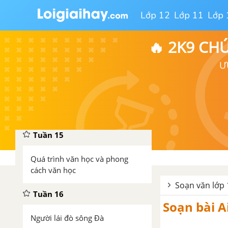
Lớp 12
Lớp 11
Lớp 
Đàn ghi ta của Lor-ca
🔥 2K9 CH
Bác ơi
Ư
Tự do
Luyện tập vận dụng kết hợp các
thao tác lập luận
Tuần 15
Quá trình văn học và phong
cách văn học
Soạn văn lớp
Tuần 16
Soạn bài A
Người lái đò sông Đà