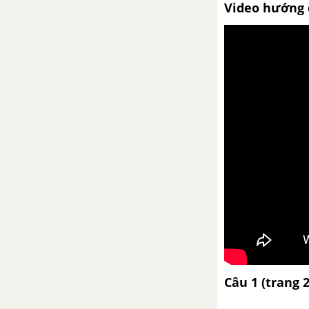
Video hướng 
Rừng xà nu
Bắt sấu rừng U Minh Hạ
Tuần 23
Những đứa con trong gia đình
Viết bài làm văn số 6: Nghị luận
văn học
Tuần 24
Chiếc thuyền ngoài xa
Thực hành về hàm ý
Câu 1 (trang 
Tuần 25