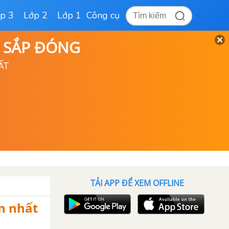
p 3
Lớp 2
Lớp 1
Công cụ
D SẮP ĐÓNG
ẤT
TẢI APP ĐỂ XEM OFFLINE
ọn nhất