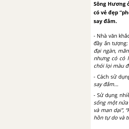
Sông Hương ở
Mùa lá rụng trong vườn
có vẻ đẹp “p
say đắm.
Một người Hà Nội
- Nhà văn khắ
Thực hành về hàm ý (tiếp theo)
đầy ấn tượng
đại ngàn, mãn
Tuần 26
nhưng có có 
chói lọi màu 
Thuốc
- Cách sử dụn
Rèn luyện kĩ năng mở bài, kết
say đắm...
bài trong bài văn nghị luận
- Sử dụng nhi
Tuần 27
sống một nửa 
và man dại”, 
Số phận con người
hồn tự do và t
Tuần 28