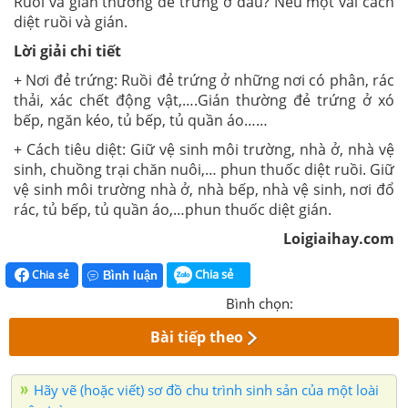
Ruồi và gián thường đẻ trứng ở đâu? Nêu một vài cách
diệt ruồi và gián.
Lời giải chi tiết
+ Nơi đẻ trứng: Ruồi đẻ trứng ở những nơi có phân, rác
thải, xác chết động vật,….Gián thường đẻ trứng ở xó
bếp, ngăn kéo, tủ bếp, tủ quần áo……
+ Cách tiêu diệt: Giữ vệ sinh môi trường, nhà ở, nhà vệ
sinh, chuồng trại chăn nuôi,… phun thuốc diệt ruồi. Giữ
vệ sinh môi trường nhà ở, nhà bếp, nhà vệ sinh, nơi đổ
rác, tủ bếp, tủ quần áo,…phun thuốc diệt gián.
Loigiaihay.com
Chia sẻ
Chia sẻ
Bình luận
Bình chọn:
Bài tiếp theo
Hãy vẽ (hoặc viết) sơ đồ chu trình sinh sản của một loài