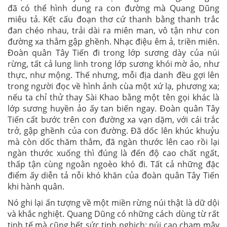
đã có thể hình dung ra con đường mà Quang Dũng
miêu tả. Kết cấu đoạn thơ cứ thanh bằng thanh trắc
đan chéo nhau, trải dài ra miên man, vô tận như con
đường xa thẳm gập ghềnh. Nhạc điệu êm ả, triền miên.
Đoàn quân Tây Tiến đi trong lớp sương dày của núi
rừng, tất cả lung linh trong lớp sương khói mờ ảo, như
thực, như mộng. Thế nhưng, mỗi địa danh đều gợi lên
trong người đọc về hình ảnh cùa một xứ lạ, phương xa;
nếu ta chỉ thử thay Sài Khao bằng một tên gọi khác là
lớp sương huyền ảo ấy tan biến ngay. Đoàn quân Tây
Tiến cất bước trên con đường xa vạn dặm, với cái trắc
trở, gập ghềnh của con đường. Đã dốc lên khúc khuỷu
mà còn dốc thăm thẳm, đã ngàn thước lên cao rồi lại
ngàn thước xuống thì đúng là đến độ cao chất ngất,
thấp tận cùng ngoằn ngoèo khó đi. Tất cả những đặc
điểm ấy diễn tả nỗi khó khăn của đoàn quân Tây Tiến
khi hành quân.
Nó ghi lại ấn tượng về một miền rừng núi thật là dữ dội
và khắc nghiệt. Quang Dũng có những cách dùng từ rất
tinh tế mà cũng hết sức tinh nghịch: núi cao chạm mây