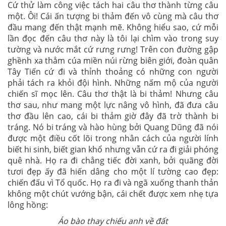
Cứ thử làm công việc tách hai câu thơ thành từng câu
một. Ôi! Cái ấn tượng bi thảm đến vô cùng mà câu thơ
đầu mang đến thật mạnh mẽ. Không hiểu sao, cứ mỗi
lần đọc đến câu thơ này là tôi lại chìm vào trong suy
tường và nước mắt cứ rưng rưng! Trên con đường gập
ghềnh xa thẳm cúa miền núi rừng biên giới, đoàn quân
Tây Tiến cứ đi và thỉnh thoảng có những con người
phải tách ra khỏi đội hình. Những nấm mộ của người
chiến sĩ mọc lên. Câu thơ thật là bi thảm! Nhưng câu
thơ sau, như mang một lực nâng vô hình, đã đưa câu
thơ đầu lên cao, cái bi thảm giờ đây đã trờ thành bi
tráng. Nó bi tráng và hào hùng bởi Quang Dũng đã nói
được một điều cốt lõi trong nhân cách của người lính
biết hi sinh, biết gian khổ nhưng vẫn cứ ra đi giải phóng
quê nhà. Họ ra đi chẳng tiếc đời xanh, bởi quãng đời
tươi đẹp ấy đã hiến dâng cho một lí tường cao đẹp:
chiến đấu vì Tổ quốc. Họ ra đi và ngã xuống thanh thản
không một chút vướng bận, cái chết được xem nhẹ tựa
lông hồng:
Áo bào thay chiếu anh về đất