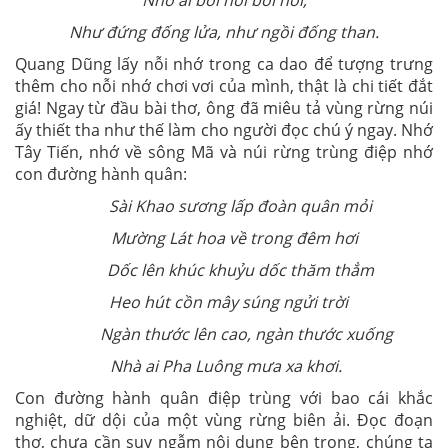
Nhớ ai bổi hổi bồi hồi,
Như đứng đống lửa, như ngồi đống than.
Quang Dũng lấy nỗi nhớ trong ca dao để tượng trưng
thêm cho nỗi nhớ chơi vơi của mình, thật là chi tiết đắt
giá! Ngay từ đầu bài thơ, ông đã miêu tả vùng rừng núi
ấy thiết tha như thế làm cho người đọc chú ý ngay. Nhớ
Tây Tiến, nhớ về sông Mã và núi rừng trùng điệp nhớ
con đường hành quân:
Sài Khao sương lấp đoàn quân mỏi
Mường Lát hoa về trong đêm hơi
Dốc lên khúc khuỷu dốc thăm thẳm
Heo hút cồn mây súng ngửi trời
Ngàn thước lên cao, ngàn thước xuống
Nhà ai Pha Luông mưa xa khơi.
Con đường hành quân điệp trùng với bao cái khắc
nghiệt, dữ dội của một vùng rừng biên ải. Đọc đoạn
thơ, chưa cần suy ngẫm nội dung bên trong, chúng ta