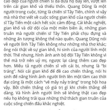
cao đẹp của người chiến sĩ đã đưa họ bay lên, vượt lên
trên cái gian khổ và thiếu thốn. Quang Dũng là một
người trong cuộc, từng là chiến sĩ Tây Tiến, chính vì vậy
mà nhà thơ viết về cuộc sống gian khổ của người chiến
sĩ Tây Tiến một cách hết sức cảm động. Cái khắc nghiệt,
gian khổ và dữ dội của một miền biên ải, những gian
truân mà người chiến sĩ Tây Tiến phải chịu đựng và
những ấn tượng không thể nào quên. Quang Dũng nói
về người lính Tây Tiến không như những nhà thơ khác;
ông nói thật về sự gian khổ, hi sinh của người lính một
thời. Thế nhưng, hình ảnh anh bộ đội Tây Tiến không vì
thế mà trở nên uỷ mị, ngược lại càng thêm cao đẹp
hơn. Miêu tả người chiến sĩ với cái bi, nhưng là “bi
tráng". Nói cái gian khổ để đề cao chiến thắng, nói hi
sinh để nâng hình ảnh người lính lên một tầm cao thời
đại cũng là một cách “vẽ mây nảy trăng” trong hội hoạ
vậy. Bởi chiến thắng có giá trị gì khi chiến thắng dễ
dàng. Và hình ảnh người lính sẽ không thật cao đẹp
nếu họ không trải qua những thử thách gian truân của
cuộc sống chiến đấu khắc nghiệt.