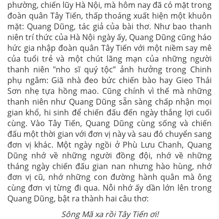
phường, chiến lũy Hà Nội, mà hôm nay đã có mặt trong
đoàn quân Tây Tiến, thấp thoáng xuất hiện một khuôn
mặt: Quang Dũng, tác giả của bài thơ. Như bao thanh
niên trí thức của Hà Nội ngày ấy, Quang Dũng cũng háo
hức gia nhập đoàn quân Tây Tiến với một niềm say mê
của tuổi trẻ và một chút lãng mạn của những người
thanh niên "nho sĩ quý tộc” ảnh hưởng trong Chinh
phụ ngâm: Giã nhà đeo bức chiến bào hay Gieo Thái
Sơn nhẹ tựa hồng mao. Cũng chính vì thế mà những
thanh niên như Quang Dũng sẵn sàng chấp nhận mọi
gian khổ, hi sinh để chiến đấu đến ngày thắng lợi cuối
cùng. Vào Tây Tiến, Quang Dũng cùng sống và chiến
đấu một thời gian với đơn vị này và sau đó chuyển sang
đơn vị khác. Một ngày ngồi ở Phù Lưu Chanh, Quang
Dũng nhớ về những người đồng đội, nhớ về những
tháng ngày chiến đấu gian nan nhưng hào hùng, nhớ
đơn vị cũ, nhớ những con đường hành quân mà ông
cùng đơn vị từng đi qua. Nỗi nhớ ấy dần lớn lên trong
Quang Dũng, bật ra thành hai câu thơ:
Sông Mã xa rồi Tây Tiến ơi!