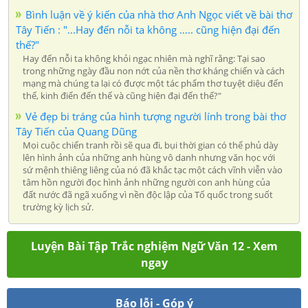
Bình luận về ý kiến của nhà thơ Anh Ngọc viết về bài thơ
Tây Tiến : "...Hay đến nỗi ta không ….. cũng hiện đại đến
thế?"
Hay đến nỗi ta không khỏi ngạc nhiên mà nghĩ rằng: Tại sao
trong những ngày đầu non nớt của nền thơ kháng chiến và cách
mạng mà chúng ta lại có được một tác phẩm thơ tuyệt diệu đến
thế, kinh điển đến thế và cũng hiện đại đến thế?"
Vẻ đẹp bi tráng của hình tượng người lính trong bài thơ
Tây Tiến của Quang Dũng
Mọi cuộc chiến tranh rồi sẽ qua đi, bụi thời gian có thể phủ dày
lên hình ảnh của những anh hùng vô danh nhưng văn học với
sứ mệnh thiêng liêng của nó đã khắc tạc một cách vĩnh viễn vào
tâm hồn người đọc hình ảnh những người con anh hùng của
đất nước đã ngã xuống vì nền độc lập của Tổ quốc trong suốt
trường kỳ lịch sử.
Luyện Bài Tập Trắc nghiệm Ngữ Văn 12 - Xem
ngay
Báo lỗi - Góp ý