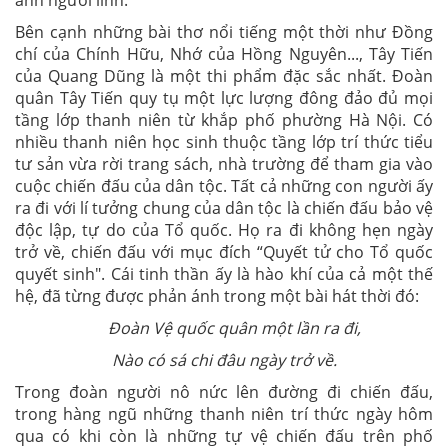
ảnh người lính.
Bên cạnh những bài thơ nổi tiếng một thời như Đồng
chí của Chính Hữu, Nhớ của Hồng Nguyên..., Tây Tiến
của Quang Dũng là một thi phẩm đặc sắc nhất. Đoàn
quân Tây Tiến quy tụ một lực lượng đông đảo đủ mọi
tầng lớp thanh niên từ khắp phố phường Hà Nội. Có
nhiều thanh niên học sinh thuộc tầng lớp trí thức tiểu
tư sản vừa rời trang sách, nhà trường để tham gia vào
cuộc chiến đấu của dân tộc. Tất cả những con người ấy
ra đi với lí tưởng chung của dân tộc là chiến đấu bảo vệ
độc lập, tự do của Tổ quốc. Họ ra đi không hẹn ngày
trở về, chiến đấu với mục đích “Quyết tử cho Tổ quốc
quyết sinh". Cái tinh thần ấy là hào khí của cả một thế
hệ, đã từng được phản ánh trong một bài hát thời đó:
Đoàn Vệ quốc quân một lần ra đi,
Nào có sá chi đâu ngày trở về.
Trong đoàn người nô nức lên đường đi chiến đấu,
trong hàng ngũ những thanh niên trí thức ngày hôm
qua có khi còn là những tự vệ chiến đấu trên phố