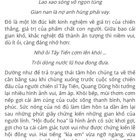
Lao xao sóng vỗ ngọn tùng
Gian nan là nợ anh hùng phải vay.
Đó là một lời đúc kết kinh nghiệm về giá trị của chiến
thắng, giá trị của phẩm chất con người. Giữa bao cái
gian khổ, khắc nghiệt đã thành ấn tượng thì niềm vui,
dù ít ỏi, càng đáng nhớ hơn:
Nhớ ôi Tây Tiến cơm lên khói ...
Trôi dòng nước lũ hoa đong đưa.
Dường như để trả trạng thái tâm hồn chúng ta về thế
cân bằng sau khi chùng xuống trước cuộc sống chiến
đấu của người chiến sĩ Tây Tiến, Quang Dũng hồi tưởng
lại nhiều hình ảnh vui, ấm áp. Khói bếp, mùi thơm cơm
nếp gợi cái ấm cúng của cuộc sống thanh bình, hạnh
phúc. Sức nóng của nó đủ làm tâm hồn ta dần ấm lại
sau những phút giây chứng kiến những gian khổ của
người lính. "Hội đuốc hoa" là hình ảnh có sức khơi gợi,
gợi cho ta cái cảm giác tươi vui như được chứng kiến lễ
hội đông vui. Hai tiếng "kìa em" vừa ngỡ ngàng, vừa