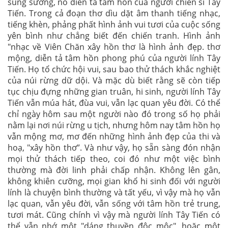
sung sướng, nó diễn tả tâm hồn của người chiến sĩ Tây
Tiến. Trong cả đoạn thơ dìu dặt âm thanh tiếng nhạc,
tiếng khèn, phảng phất hình ảnh vui tươi của cuộc sống
yên bình như chẳng biết đến chiến tranh. Hình ảnh
"nhạc về Viên Chăn xây hồn thơ là hình ảnh đẹp. thơ
mộng, diễn tả tâm hồn phong phú của người lính Tây
Tiến. Họ tổ chức hội vui, sau bao thử thách khắc nghiệt
của núi rừng dữ dội. Và mặc dù biết rằng sẽ còn tiếp
tục chịu đựng những gian truân, hi sinh, người lính Tây
Tiến vẫn múa hát, đùa vui, vẫn lạc quan yêu đời. Có thể
chỉ ngày hôm sau một người nào đó trong số họ phải
nằm lại nơi núi rừng u tịch, nhưng hôm nay tâm hồn họ
vẫn mộng mơ, mơ đến những hình ảnh đẹp của thi và
hoạ, "xây hồn thơ”. Và như vậy, họ sẵn sàng đón nhận
mọi thử thách tiếp theo, coi đó như một việc bình
thường mà đời linh phải chấp nhận. Không lên gân,
không khiên cưỡng, mọi gian khổ hi sinh đối với người
lính là chuyện bình thường và tất yếu, vì vậy mà họ vẫn
lạc quan, vẫn yêu đời, vẫn sống với tâm hồn trẻ trung,
tươi mát. Cũng chính vì vậy mà người lính Tây Tiến có
thể vẫn nhớ một "dáng thuyền độc mộc", họặc một