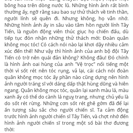
bông hoa trên dòng nước lũ. Những hình ảnh rất bình
thường ấy, ngỡ rằng sau bao sự thử thách về tinh thần,
người lính sẽ quên đi. Nhưng không, họ vẫn nhớ.
Những hình ảnh ấy in sâu vào tâm hồn người lính Tây
Tiến, là nguồn động viên thúc giục họ chiến đấu, dù
tiếp tục đón nhận những thử thách mới: Đoàn quân
không mọc tóc! Có cách nói nào lại khơi dậy nhiều cảm
xúc đến thế! Như vậy thì hình ảnh của anh bộ đội Tây
Tiến có trờ nên quái đản không? Không đâu! Đó chính
là hình ảnh oai hùng của anh "Vệ trọc” nổi tiếng một
thời vì sốt rét nên tóc rụng, vả lại, cái cách nói đoàn
quân không mọc tóc ấy phần nào cũng dựng nên hình
ảnh người tráng sĩ với dáng dấp thật hùng dũng và hiên
ngang. Quân không mọc tóc, quân lại xanh màu lá, màu
xanh ấy có thể do cành lá nguỵ trang, nhưng chủ yếu là
do sốt rét rừng. Những cơn sốt rét ghê gớm đã để lại
ấn tượng sâu sắc cho người chiến sĩ. Ta cảm động
trước hình ảnh người chiến sĩ Tây Tiến, và chợt nhớ đến
hình ảnh người chiến sĩ trong một số bài thơ đương
thời: