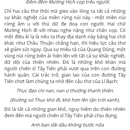
Đêm đêm Mường Hịch cọp trêu người.
Chỉ hai câu thơ thôi mà gieo vào lòng ta tất cả những
sự khắc nghiệt của miền rừng núi này - một miền núi
rừng âm u với thú dữ đe doạ con người. Hai chữ
Mường Hịch đi với nhau nghe nặng như chân cọp. Có
một điều kì lạ là nếu ta thay địa danh này bằng hai chữ
khác như Châu Thuận chẳng hạn, thì hiệu lực câu thơ
sẽ giảm sút ngay. Qua sự miêu tả của Quang Dũng, một
vùng núi rừng biên ải hiện lên với tất cả sự khắc nghiệt,
dữ dội của thiên nhiên. Đó là những khó khăn mà
người chiến sĩ Tây Tiến phải vượt qua trên con đường
hành quân. Cái trắc trở, gian lao của con đường Tây
Tiến chợt làm chúng ta nhớ đến câu thơ của Lí Bạch:
Thục đạo chi nan, nan ư thướng thanh thiên.
(Đường xứ Thục khó đi, khó hơn lên tận trời xanh).
Đó là tất cả những gian khổ, nguy hiểm do thiên nhiên
đem đến mà người chiến sĩ Tây Tiến phải chịu đựng.
Anh bạn dãi dầu không bước nữa