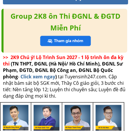
Group 2K8 ôn Thi ĐGNL & ĐGTD
Miễn Phí
>> 2K9 Chú ý! Lộ Trình Sun 2027 - 1 lộ trình ôn đa kỳ
thi
(TN THPT, ĐGNL (Hà Nội/ Hồ Chí Minh), ĐGNL Sư
Phạm, ĐGTD, ĐGNL Bộ Công an, ĐGNL Bộ Quốc
phòng
-
Click xem ngay
)
tại Tuyensinh247.com.
Cập
nhật bám sát bộ SGK mới, Thầy Cô giáo giỏi, 3 bước chi
tiết: Nền tảng lớp 12; Luyện thi chuyên sâu; Luyện đề đủ
dạng đáp ứng mọi kì thi.