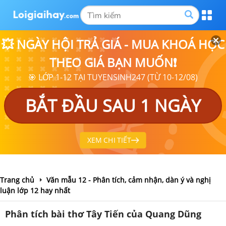
💥 NGÀY HỘI TRẢ GIÁ - MUA KHOÁ HỌC
THEO GIÁ BẠN MUỐN❗
🎯 LỚP 1-12 TẠI TUYENSINH247 (TỪ 10-12/08)
BẮT ĐẦU SAU 1 NGÀY
XEM CHI TIẾT
Trang chủ
Văn mẫu 12 - Phân tích, cảm nhận, dàn ý và nghị
luận lớp 12 hay nhất
Phân tích bài thơ Tây Tiến của Quang Dũng