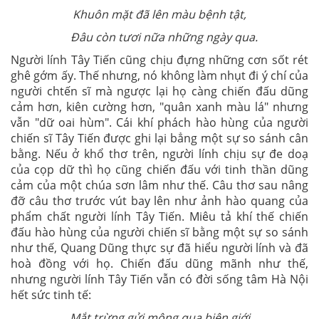
Khuôn mặt đã lên màu bệnh tật,
Đâu còn tươi nữa những ngày qua.
Người lính Tây Tiến cũng chịu đựng những cơn sốt rét
ghê gớm ấy. Thế nhưng, nó không làm nhụt đi ý chí của
người chtến sĩ mà ngược lại họ càng chiến đấu dũng
cảm hơn, kiên cường hơn, "quân xanh màu lá" nhưng
vẫn "dữ oai hùm". Cái khí phách hào hùng của người
chiến sĩ Tây Tiến được ghi lại bẳng một sự so sánh cân
bằng. Nếu ở khổ thơ trên, người lính chịu sự đe doạ
của cọp dữ thì họ cũng chiến đấu với tinh thần dũng
cảm của một chúa sơn lâm như thế. Câu thơ sau nâng
đỡ câu thơ trước vút bay lên như ảnh hào quang của
phẩm chất người lính Tây Tiến. Miêu tả khí thế chiến
đấu hào hùng của người chiến sĩ bằng một sự so sánh
như thế, Quang Dũng thực sự đã hiểu người lính và đã
hoà đồng với họ. Chiến đấu dũng mãnh như thế,
nhưng người lính Tây Tiến vẫn có đời sống tâm Hà Nội
hết sức tinh tế:
Mắt trừng gửi mộng qua biên giới