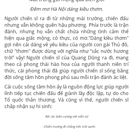
Đêm mơ Hà Nội dáng kiều thơm.
Người chiến sĩ ra đi từ những mái trường, chiến đấu
nhưng vẫn không quên hậu phương. Phía trước là trận
đánh, nhưng họ vẫn chất chứa những tình cảm thể
hiện qua giấc mộng, có thực, có mơ."Dáng kiều thơm"
gợi nên cái dáng vẻ yêu kiều của người con gái Thủ đô,
chữ "thơm" được dùng với nghĩa như “sắc nước hương
trời” vậy! Người chiến sĩ cùa Quang Dũng ra đi, mang
theo cả phong thái hào hoa của ngựời thanh niên trí
thức, cái phong thái đã giúp người chiến sĩ sống bằng
đời sống tâm hồn phong phú sau mỗi trận đánh ác liệt.
Cái cuộc sống tâm hồn ấy là nguồn động lực giúp người
lính tiếp tục chiến đấu để giành lầy độc lập, tự do cho
Tổ quốc thân thương. Và cũng vì thế, người chiến sĩ
chấp nhận sự hi sinh:
Rải rác biên cương mồ viễn xứ
Chiến trường đi chẳng tiếc trời xanh.