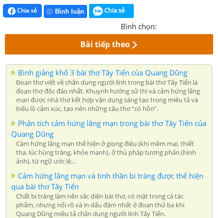
Chia sẻ
Chia sẻ
Bình luận
Bình chọn:
Bài tiếp theo
Bình giảng khổ 3 bài thơ Tây Tiến của Quang Dũng
Đoạn thơ viết về chân dung người lính trong bài thơ Tây Tiến là
đoạn thơ độc đáo nhất. Khuynh hướng sử thi và cảm hứng lãng
mạn được nhà thơ kết hợp vận dụng sáng tạo trong miêu tả và
biểu lộ cảm xúc, tạo nên những câu thơ “có hồn”.
Phân tích cảm hứng lãng mạn trong bài thơ Tây Tiến của
Quang Dũng
Cảm hứng lãng mạn thể hiện ở giọng điệu (khi mềm mại, thiết
tha, lúc hùng tráng, khỏe mạnh), ở thủ pháp tương phản (hình
ảnh), từ ngữ ước lệ...
Cảm hứng lãng mạn và tinh thần bi tráng được thể hiện
qua bài thơ Tây Tiến
Chất bi tráng làm nên sắc diện bài thơ, có mặt trong cả tác
phẩm, nhưng nổi rõ và in dấu đậm nhất ở đoạn thứ ba khi
Quang Dũng miêu tả chân dung người lính Tây Tiến.