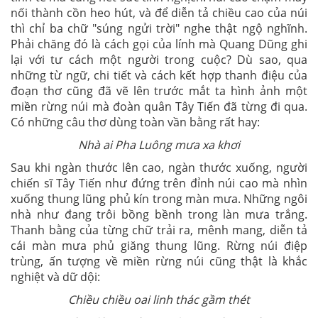
nối thành cồn heo hút, và để diễn tả chiều cao của núi
thì chỉ ba chữ "súng ngửi trời" nghe thật ngộ nghĩnh.
Phải chăng đó là cách gọi của lính mà Quang Dũng ghi
lại với tư cách một người trong cuộc? Dù sao, qua
những từ ngữ, chi tiết và cách kết hợp thanh điệu của
đoạn thơ cũng đã vẽ lên trước mắt ta hình ảnh một
miền rừng núi mà đoàn quân Tây Tiến đã từng đi qua.
Có những câu thơ dùng toàn vần bằng rất hay:
Nhà ai Pha Luông mưa xa khơi
Sau khi ngàn thước lên cao, ngàn thước xuống, người
chiến sĩ Tây Tiến như đứng trên đỉnh núi cao mà nhìn
xuống thung lũng phủ kín trong màn mưa. Những ngôi
nhà như đang trôi bồng bềnh trong làn mưa trắng.
Thanh bằng của từng chữ trải ra, mênh mang, diễn tả
cái màn mưa phủ giăng thung lũng. Rừng núi điệp
trùng, ấn tượng về miền rừng núi cũng thật là khắc
nghiệt và dữ dội:
Chiều chiều oai linh thác gầm thét