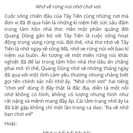
Nhớ về rừng núi nhớ chơi vơi.
Cuộc sống chiến đấu của Tây Tiến cùng những nơi mà
đơn vị đã đi qua hẳn là những kỉ niệm hết sức sâu đậm
trong tâm hồn nhà thơ. Hẳn một phần quãng đời
Quang Dũng gắn bó với Tây Tiến là cuộc sống hoạt
động trong vùng rừng núi. Bởi thế, nhà thơ nhớ về Tây
Tiến là nhớ ngay về sông Mã, nhớ ve rừng núi với bao kỉ
niệm vui buồn. Ân tượng về một miền rừng núi khắc
nghiệt đã để lại trong tâm hồn nhà thơ dấu ấn chẳng
phai mờ. Vì thế, Quang Dũng nhớ về những tháng ngày
đã qua với một tình cảm yêu thương nhưng chẳng biết
gọi tên chính xác nỗi nhớ ấy. "Nhớ chơi vơi!" hai tiếng
"chơi vơỉ' dùng ở đây thật là đắc địa, diễn tả một nỗi
nhớ không có hình, không có lượng nhưng hình như
rất nặng và mênh mang đầy ắp. Cái tâm trạng nhớ ấy ta
đã bắt gặp không chỉ một lần trong ca dao: "Ra về nhớ
bạn chơi vơỉ”
Hoặc: