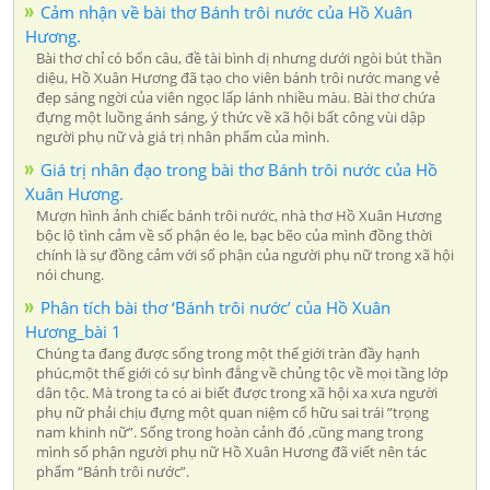
Cảm nhận về bài thơ Bánh trôi nước của Hồ Xuân
Hương.
Bài thơ chỉ có bốn câu, đề tài bình dị nhưng dưới ngòi bút thần
diệu, Hồ Xuân Hương đã tạo cho viên bánh trôi nước mang vẻ
đẹp sáng ngời của viên ngọc lấp lánh nhiều màu. Bài thơ chứa
đựng một luồng ánh sáng, ý thức về xã hội bất công vùi dập
người phụ nữ và giá trị nhân phẩm của mình.
Giá trị nhân đạo trong bài thơ Bánh trôi nước của Hồ
Xuân Hương.
Mượn hình ảnh chiếc bánh trôi nước, nhà thơ Hồ Xuân Hương
bộc lộ tình cảm về số phận éo le, bạc bẽo của mình đồng thời
chính là sự đồng cảm với số phận của người phụ nữ trong xã hội
nói chung.
Phân tích bài thơ ‘Bánh trôi nước’ của Hồ Xuân
Hương_bài 1
Chúng ta đang được sống trong một thế giới tràn đầy hạnh
phúc,một thế giới có sự bình đẳng về chủng tộc về mọi tầng lớp
dân tộc. Mà trong ta có ai biết được trong xã hội xa xưa người
phụ nữ phải chịu đựng một quan niệm cổ hữu sai trái ”trọng
nam khinh nữ”. Sống trong hoàn cảnh đó ,cũng mang trong
mình số phận người phụ nữ Hồ Xuân Hương đã viết nên tác
phẩm “Bánh trôi nước”.