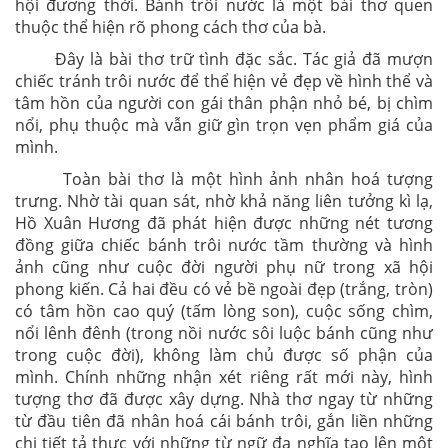
hội đương thời. Bánh trôi nước là một bài thơ quen
thuộc thể hiện rõ phong cách thơ của bà.
Đây là bài thơ trữ tình đặc sắc. Tác giả đã mượn
chiếc tránh trôi nước để thể hiện vẻ đẹp về hình thể và
tâm hồn của người con gái thân phận nhỏ bé, bị chìm
nổi, phụ thuộc mà vẫn giữ gìn trọn vẹn phẩm giá của
mình.
Toàn bài thơ là một hình ảnh nhân hoá tượng
trưng. Nhờ tài quan sát, nhờ khả năng liên tưởng kì lạ,
Hồ Xuân Hương đã phát hiện được những nét tương
đồng giữa chiếc bánh trôi nước tầm thường và hình
ảnh cũng như cuộc đời người phụ nữ trong xã hội
phong kiến. Cả hai đều có vẻ bề ngoài đẹp (trắng, tròn)
có tâm hồn cao quý (tấm lòng son), cuộc sống chìm,
nổi lênh đênh (trong nồi nước sôi luộc bánh cũng như
trong cuộc đời), không làm chủ được số phận của
mình. Chính những nhận xét riêng rất mới này, hình
tượng thơ đã được xây dựng. Nhà thơ ngay từ những
từ đầu tiên đã nhân hoá cái bánh trôi, gắn liền những
chi tiết tả thực với những từ ngữ đa nghĩa tạo lên một