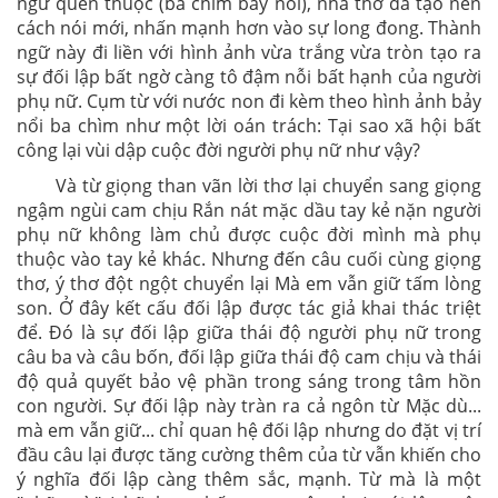
ngữ quen thuộc (ba chìm bảy nổi), nhà thơ đã tạo nên
cách nói mới, nhấn mạnh hơn vào sự long đong. Thành
ngữ này đi liền với hình ảnh vừa trắng vừa tròn tạo ra
sự đối lập bất ngờ càng tô đậm nỗi bất hạnh của người
phụ nữ. Cụm từ với nước non đi kèm theo hình ảnh bảy
nổi ba chìm như một lời oán trách: Tại sao xã hội bất
công lại vùi dập cuộc đời người phụ nữ như vậy?
Và từ giọng than vãn lời thơ lại chuyển sang giọng
ngậm ngùi cam chịu Rắn nát mặc dầu tay kẻ nặn người
phụ nữ không làm chủ được cuộc đời mình mà phụ
thuộc vào tay kẻ khác. Nhưng đến câu cuối cùng giọng
thơ, ý thơ đột ngột chuyển lại Mà em vẫn giữ tấm lòng
son. Ở đây kết cấu đối lập được tác giả khai thác triệt
để. Đó là sự đối lập giữa thái độ người phụ nữ trong
câu ba và câu bốn, đối lập giữa thái độ cam chịu và thái
độ quả quyết bảo vệ phần trong sáng trong tâm hồn
con người. Sự đối lập này tràn ra cả ngôn từ Mặc dù...
mà em vẫn giữ... chỉ quan hệ đối lập nhưng do đặt vị trí
đầu câu lại được tăng cường thêm của từ vẫn khiến cho
ý nghĩa đối lập càng thêm sắc, mạnh. Từ mà là một