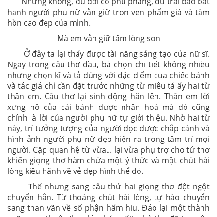
Nhưng không, dù đời có phũ phàng, dù trải bao bất
hạnh người phụ nữ vẫn giữ trọn vẹn phẩm giá và tâm
hồn cao đẹp của mình.
Mà em vẫn giữ tấm lòng son
Ở đây ta lại thấy được tài năng sáng tạo của nữ sĩ.
Ngay trong câu thơ đầu, bà chọn chi tiết không nhiều
nhưng chọn kĩ và tả đúng với đặc điểm cua chiếc bánh
và tác giả chỉ cần đặt trước những từ miêu tả ấy hai từ
thân em. Câu thơ lại sinh động hẳn lên. Thân em lời
xưng hô của cái bánh được nhân hoá mà đó cũng
chính là lời của người phụ nữ tự giới thiệu. Nhờ hai từ
này, trí tưởng tượng của người đọc được chắp cánh và
hình ảnh người phụ nữ đẹp hiện ra trong tâm trí mọi
người. Cặp quan hệ từ vừa... lại vừa phụ trợ cho tứ thơ
khiến giọng thơ hàm chứa một ý thức và một chút hài
lòng kiêu hãnh về vẻ đẹp hình thể đó.
Thế nhưng sang câu thứ hai giọng thơ đột ngột
chuyển hẳn. Từ thoáng chút hài lòng, tự hào chuyển
sang than vãn về số phận hẩm hiu. Đảo lại một thành