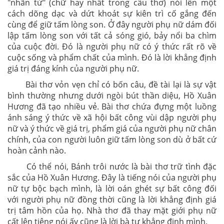
"nhãn từ" (chữ hay nhất trong câu thơ) nói lên một
cách dõng dạc và dứt khoát sự kiên trì cố gắng đến
cùng để giữ tấm lòng son. Ở đây người phụ nữ dám đối
lập tấm lòng son với tất cả sóng gió, bảy nổi ba chìm
của cuộc đời. Đó là người phụ nữ có ý thức rất rõ về
cuộc sống và phẩm chất của mình. Đó là lời khẳng định
giá trị đáng kính của người phụ nữ.
Bài thơ vỏn vẹn chỉ có bốn câu, đề tài lại là sự vật
bình thường nhưng dưới ngòi bút thần diệu, Hồ Xuân
Hương đã tạo nhiều vẻ. Bài thơ chứa đựng một luồng
ánh sáng ý thức về xã hội bất công vùi dập người phụ
nữ và ý thức về giá trị, phẩm giá của người phụ nữ chân
chính, của con người luôn giữ tấm lòng son dù ở bất cứ
hoàn cảnh nào.
Có thể nói, Bánh trôi nước là bài thơ trữ tình đặc
sắc của Hồ Xuân Hương. Đây là tiếng nói của người phụ
nữ tự bộc bạch mình, là lời oán ghét sự bất công đối
với người phụ nữ đồng thời cũng là lời khẳng định giá
trị tâm hồn của họ. Nhà thơ đã thay mặt giới phụ nữ
cất lên tiêng nói ấy cũng là lời bà tự khẳng định mình.