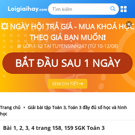
💥 NGÀY HỘI TRẢ GIÁ - MUA KHOÁ HỌC
THEO GIÁ BẠN MUỐN❗
🎯 LỚP 1-12 TẠI TUYENSINH247 (TỪ 10-12/08)
BẮT ĐẦU SAU 1 NGÀY
XEM CHI TIẾT
Trang chủ
Giải bài tập Toán 3, Toán 3 đầy đủ số học và hình
học
Bài 1, 2, 3, 4 trang 158, 159 SGK Toán 3