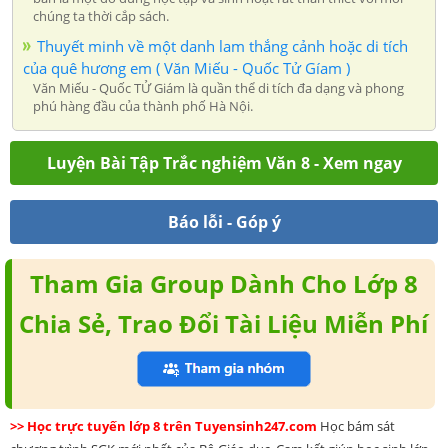
chúng ta thời cắp sách.
Thuyết minh về một danh lam thắng cảnh hoặc di tích
của quê hương em ( Văn Miếu - Quốc Tử Gíam )
Văn Miếu - Quốc TỬ Giám là quần thể di tích đa dạng và phong
phú hàng đầu của thành phố Hà Nội.
Luyện Bài Tập Trắc nghiệm Văn 8 - Xem ngay
Báo lỗi - Góp ý
Tham Gia Group Dành Cho Lớp 8
Chia Sẻ, Trao Đổi Tài Liệu Miễn Phí
>> Học trực tuyến lớp 8 trên Tuyensinh247.com
Học bám sát