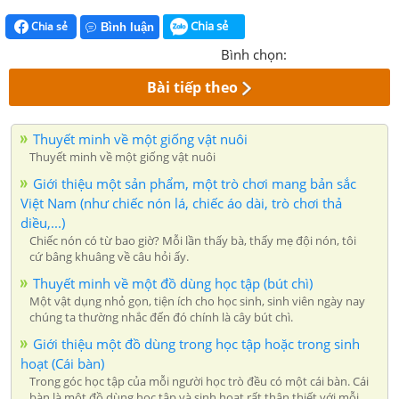
Chia sẻ
Chia sẻ
Bình luận
Bình chọn:
Bài tiếp theo
Thuyết minh về một giống vật nuôi
Thuyết minh về một giống vật nuôi
Giới thiệu một sản phẩm, một trò chơi mang bản sắc
Việt Nam (như chiếc nón lá, chiếc áo dài, trò chơi thả
diều,...)
Chiếc nón có từ bao giờ? Mỗi lần thấy bà, thấy mẹ đội nón, tôi
cứ bâng khuâng về câu hỏi ấy.
Thuyết minh về một đồ dùng học tập (bút chì)
Một vật dụng nhỏ gọn, tiện ích cho học sinh, sinh viên ngày nay
chúng ta thường nhắc đến đó chính là cây bút chì.
Giới thiệu một đồ dùng trong học tập hoặc trong sinh
hoạt (Cái bàn)
Trong góc học tập của mỗi người học trò đều có một cái bàn. Cái
bàn là một đồ dùng học tập và sinh hoạt rất thân thiết với mỗi