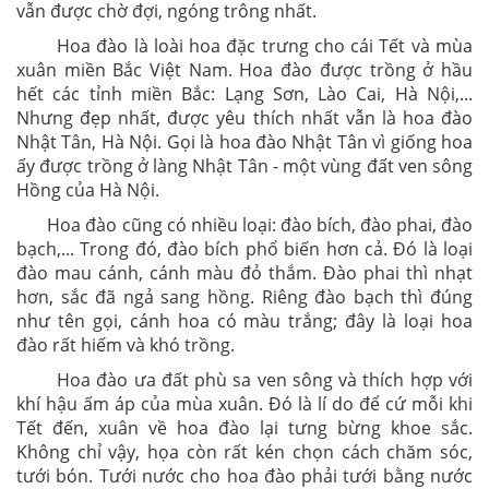
vẫn được chờ đợi, ngóng trông nhất.
Hoa đào là loài hoa đặc trưng cho cái Tết và mùa
xuân miền Bắc Việt Nam. Hoa đào được trồng ở hầu
hết các tỉnh miền Bắc: Lạng Sơn, Lào Cai, Hà Nội,...
Nhưng đẹp nhất, được yêu thích nhất vẫn là hoa đào
Nhật Tân, Hà Nội. Gọi là hoa đào Nhật Tân vì giống hoa
ấy được trồng ở làng Nhật Tân - một vùng đất ven sông
Hồng của Hà Nội.
Hoa đào cũng có nhiều loại: đào bích, đào phai, đào
bạch,... Trong đó, đào bích phổ biến hơn cả. Đó là loại
đào mau cánh, cánh màu đỏ thắm. Đào phai thì nhạt
hơn, sắc đã ngả sang hồng. Riêng đào bạch thì đúng
như tên gọi, cánh hoa có màu trắng; đây là loại hoa
đào rất hiếm và khó trồng.
Hoa đào ưa đất phù sa ven sông và thích hợp với
khí hậu ấm áp của mùa xuân. Đó là lí do để cứ mỗi khi
Tết đến, xuân về hoa đào lại tưng bừng khoe sắc.
Không chỉ vậy, họa còn rất kén chọn cách chăm sóc,
tưới bón. Tưới nước cho hoa đào phải tưới bằng nước