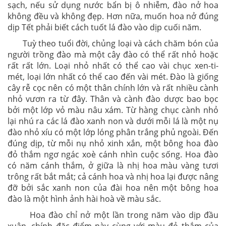
sạch, nếu sử dụng nước bẩn bị ô nhiễm, đào nở hoa
không đều và không đẹp. Hơn nữa, muốn hoa nở đúng
dịp Tết phải biết cách tuốt lá đào vào dịp cuối năm.
Tuỳ theo tuổi đời, chủng loại và cách chăm bón của
người trồng đào mà một cây đào có thể rất nhỏ hoặc
rất rất lớn. Loại nhỏ nhất có thể cao vài chục xen-ti-
mét, loại lớn nhất có thể cao đến vài mét. Đào là giống
cây rễ cọc nên có một thân chính lớn và rất nhiều cành
nhỏ vươn ra từ đây. Thân và cành đào dược bao bọc
bởi một lớp vỏ màu nâu xám. Từ hàng chục cành nhỏ
lại nhú ra các lá đào xanh non và dưới mỗi lá là một nụ
đào nhỏ xíu có một lớp lóng phân trắng phủ ngoài. Đến
đúng dịp, từ mỗi nụ nhỏ xinh xắn, một bông hoa đào
đỏ thắm ngơ ngác xoè cánh nhìn cuộc sống. Hoa đào
có năm cánh thắm, ở giữa là nhị hoa màu vàng tươi
trông rất bắt mắt; cả cánh hoa và nhị hoa lại được nâng
đỡ bởi sắc xanh non của đài hoa nên một bông hoa
đào là một hình ảnh hài hoà về màu sắc.
Hoa đào chỉ nở một lần trong năm vào dịp đầu
xuân, chính đặc điểm này cùng với màu đỏ thắm của