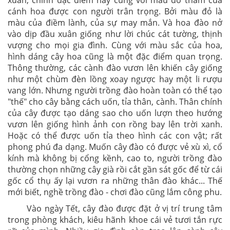
cánh hoa được con người trân trọng. Bởi màu đỏ là
màu của điềm lành, của sự may mắn. Và hoa đào nở
vào dịp đầu xuân giống như lời chúc cát tường, thịnh
vượng cho mọi gia đình. Cùng với màu sắc của hoa,
hình dáng cây hoa cũng là một đặc điểm quan trọng.
Thông thường, các cành đào vươn lên khiến cây giống
như một chùm đèn lồng xoay ngược hay một li rượu
vang lớn. Nhưng người trồng đào hoàn toàn có thể tạo
"thế" cho cây bằng cách uốn, tỉa thân, cành. Thân chính
của cây được tạo dáng sao cho uốn lượn theo hướng
vươn lên giống hình ảnh con rồng bay lên trời xanh.
Hoặc có thể được uốn tỉa theo hình các con vật; rất
phong phú đa dạng. Muốn cây đào có được vẻ xù xì, cổ
kính mà không bị cổng kềnh, cao to, người trồng đào
thường chọn những cây già rồi cắt gần sát gốc để từ cái
gốc cổ thụ ấy lại vươn ra những thân đào khác... Thế
mới biết, nghề trồng đào - chơi đào cũng lắm công phu.
Vào ngày Tết, cây đào được đặt ở vị trí trung tâm
trong phòng khách, kiêu hãnh khoe cái vẻ tươi tắn rực