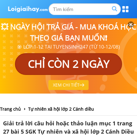
💥 NGÀY HỘI TRẢ GIÁ - MUA KHOÁ HỌC
THEO GIÁ BẠN MUỐN❗
🎯 LỚP 1-12 TẠI TUYENSINH247 (TỪ 10-12/08)
CHỈ CÒN 2 NGÀY
XEM CHI TIẾT
Trang chủ
Tự nhiên xã hội lớp 2 Cánh diều
Giải trả lời câu hỏi hoặc thảo luận mục 1 trang
27 bài 5 SGK Tự nhiên và xã hội lớp 2 Cánh Diều