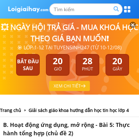
💥 NGÀY HỘI TRẢ GIÁ - MUA KHOÁ HỌC
THEO GIÁ BẠN MUỐN❗
🎯 LỚP 1-12 TẠI TUYENSINH247 (TỪ 10-12/08)
20
28
20
BẮT ĐẦU
SAU
GIỜ
PHÚT
GIÂY
XEM CHI TIẾT
Trang chủ
Giải sách giáo khoa hướng dẫn học tin học lớp 4
B. Hoạt động ứng dụng, mở rộng - Bài 5: Thực
hành tổng hợp (chủ đề 2)