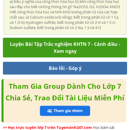
a) Nêu ý nghĩa của công thức hóa học b) Mỗi công thức hóa học
sau đây cho biết những thông tin gì? Na2CO3, O2, H2SO4, KNO3
Viết công thức hóa học và tính khối lượng phân tử của các hợp
chất sau: a) Calcium oxide (vôi sống), biết trong phân tử có 1 Ca
và 1 O b) Hydrogen sulfide, biết trong phân tử có 2 H và 1 S c)
Sodium sulfate, biết trong phân tử có 2 Na, 1 S và 4 O
Luyện Bài Tập Trắc nghiệm KHTN 7 - Cánh diều -
Xem ngay
Báo lỗi - Góp ý
Tham Gia Group Dành Cho Lớp 7
Chia Sẻ, Trao Đổi Tài Liệu Miễn Phí
>> Học trực tuyến lớp 7 trên Tuyensinh247.com
Học bám sát