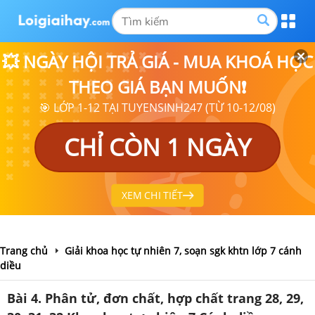
💥 NGÀY HỘI TRẢ GIÁ - MUA KHOÁ HỌC
THEO GIÁ BẠN MUỐN❗
🎯 LỚP 1-12 TẠI TUYENSINH247 (TỪ 10-12/08)
CHỈ CÒN 1 NGÀY
XEM CHI TIẾT
Trang chủ
Giải khoa học tự nhiên 7, soạn sgk khtn lớp 7 cánh
diều
Bài 4. Phân tử, đơn chất, hợp chất trang 28, 29,