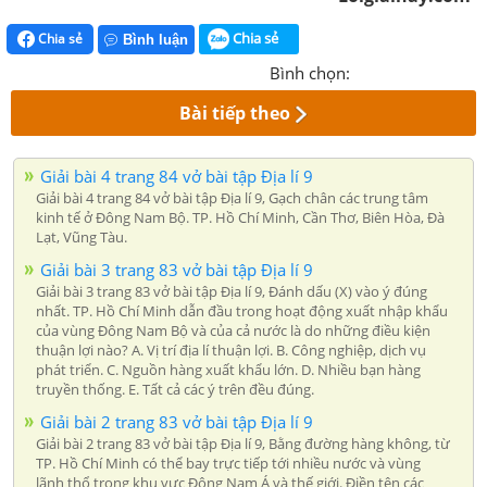
Chia sẻ
Chia sẻ
Bình luận
Bình chọn:
Bài tiếp theo
Giải bài 4 trang 84 vở bài tập Địa lí 9
Giải bài 4 trang 84 vở bài tập Địa lí 9, Gạch chân các trung tâm
kinh tế ở Đông Nam Bộ. TP. Hồ Chí Minh, Cần Thơ, Biên Hòa, Đà
Lạt, Vũng Tàu.
Giải bài 3 trang 83 vở bài tập Địa lí 9
Giải bài 3 trang 83 vở bài tập Địa lí 9, Đánh dấu (X) vào ý đúng
nhất. TP. Hồ Chí Minh dẫn đầu trong hoạt động xuất nhập khẩu
của vùng Đông Nam Bộ và của cả nước là do những điều kiện
thuận lợi nào? A. Vị trí địa lí thuận lợi. B. Công nghiệp, dịch vụ
phát triển. C. Nguồn hàng xuất khẩu lớn. D. Nhiều bạn hàng
truyền thống. E. Tất cả các ý trên đều đúng.
Giải bài 2 trang 83 vở bài tập Địa lí 9
Giải bài 2 trang 83 vở bài tập Địa lí 9, Bằng đường hàng không, từ
TP. Hồ Chí Minh có thể bay trực tiếp tới nhiều nước và vùng
lãnh thổ trong khu vực Đông Nam Á và thế giới. Điền tên các