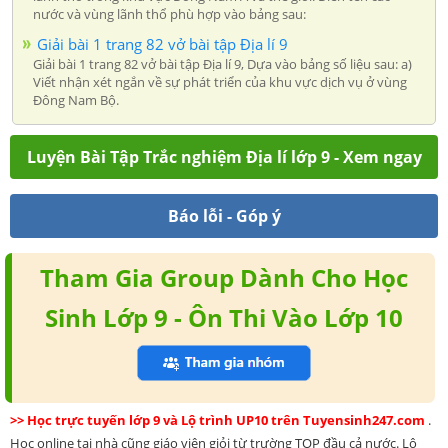
nước và vùng lãnh thổ phù hợp vào bảng sau:
Giải bài 1 trang 82 vở bài tập Địa lí 9
Giải bài 1 trang 82 vở bài tập Địa lí 9, Dựa vào bảng số liệu sau: a)
Viết nhận xét ngắn về sự phát triển của khu vực dịch vụ ở vùng
Đông Nam Bộ.
Luyện Bài Tập Trắc nghiệm Địa lí lớp 9 - Xem ngay
Báo lỗi - Góp ý
Tham Gia Group Dành Cho Học
Sinh Lớp 9 - Ôn Thi Vào Lớp 10
>> Học trực tuyến lớp 9 và Lộ trình UP10 trên Tuyensinh247.com
.
Học online tại nhà cũng giáo viên giỏi từ trường TOP đầu cả nước. Lộ