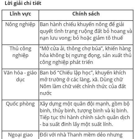
Lời giải chi tiết
Lĩnh vực
Chính sách
Nông nghiệp
Ban hành chiếu khuyến nông để giải
quyết tình trạng ruộng đất bỏ hoang và
nạn lưu vong; bỏ hoặc giảm tô thuế
Thủ công
“Mở cửa ải, thông chợ búa”, khiến hàng
nghiệp
hóa không bị ngưng đọng, sản xuất thủ
công nghiệp phát triển
Văn hóa - giáo
Ban bố “Chiếu lập học”, khuyến khích
dục
mở trường ở các làng, xã. Dùng chữ
Nôm làm chữ viết chính thức của đất
nước
Quốc phòng
Xây dựng một quân đội mạnh, gồm bộ
binh, thủy binh, tượng binh và kị binh.
Tiếp tục thi hành chính sách quân dịch
- ba suất đinh lấy một suất lính.
Ngoại giao
Đối với nhà Thanh mềm dẻo nhưng