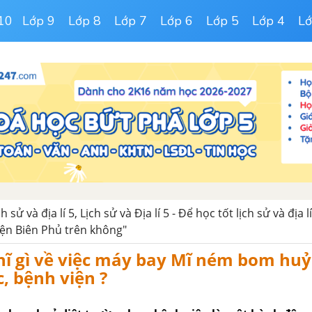
10
Lớp 9
Lớp 8
Lớp 7
Lớp 6
Lớp 5
Lớp 4
Lớ
ch sử và địa lí 5, Lịch sử và Địa lí 5 - Để học tốt lịch sử và địa lí
iện Biên Phủ trên không"
ĩ gì về việc máy bay Mĩ ném bom huỷ
, bệnh viện ?