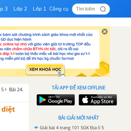
p 3
Lớp 2
Lớp 1
Công cụ
TẢI APP ĐỂ XEM OFFLINE
 5
Bài 24.
 diệt
BÀI GIẢI MỚI NHẤT
Giải bài 4 trang 101 SGK Địa lí 5