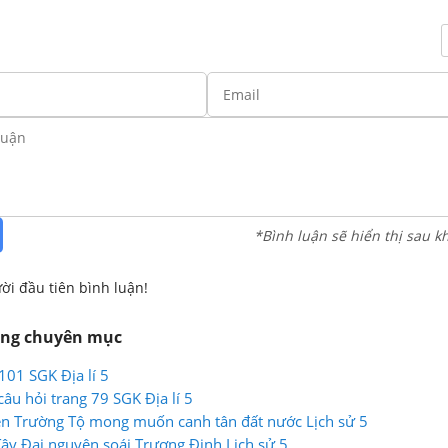
*Bình luận sẽ hiển thị sau k
ời đầu tiên bình luận!
ùng chuyên mục
 101 SGK Địa lí 5
câu hỏi trang 79 SGK Địa lí 5
ễn Trường Tộ mong muốn canh tân đất nước Lịch sử 5
Tây Đại nguyên soái Trương Định Lịch sử 5