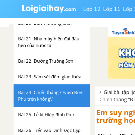
Bài 19. Nước nhà bị chia cắt
Lớp 12
Lớp 11
Lớp 
Bài 20. Bến Tre đồng khởi
Bài 21. Nhà máy hiện đại đầu
tiên của nước ta
Bài 22. Đường Trường Sơn
Bài 23. Sấm sét đêm giao thừa
Giải bài tập lị
Bài 24. Chiến thắng \"Điện Biên
Phủ trên không\"
Chiến thắng "Đ
Em suy ngh
Bài 25. Lễ kí Hiệp định Pa-ri
trường học
Bài 26. Tiến vào Dinh Độc Lập