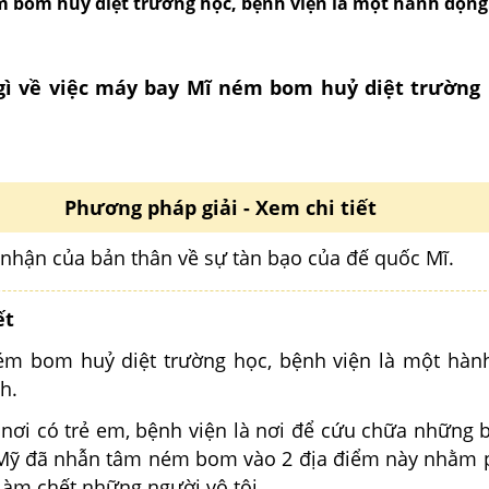
 bom huỷ diệt trường học, bệnh viện là một hành động.
gì về việc máy bay Mĩ ném bom huỷ diệt trường 
Phương pháp giải - Xem chi tiết
nhận của bản thân về sự tàn bạo của đế quốc Mĩ.
ết
m bom huỷ diệt trường học, bệnh viện là một hàn
h.
 nơi có trẻ em, bệnh viện là nơi để cứu chữa những 
Mỹ đã nhẫn tâm ném bom vào 2 địa điểm này nhằm 
 làm chết những người vô tội.