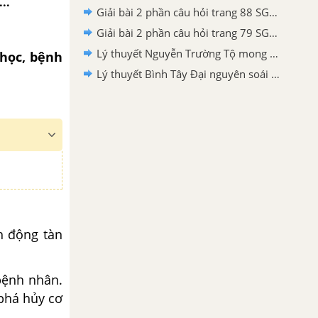
..
Giải bài 2 phần câu hỏi trang 88 SGK Địa lí 5
Giải bài 2 phần câu hỏi trang 79 SGK Địa lí 5
Lý thuyết Nguyễn Trường Tộ mong muốn canh tân đất nước Lịch sử 5
học, bệnh
Lý thuyết Bình Tây Đại nguyên soái Trương Định Lịch sử 5
h động tàn
bệnh nhân.
phá hủy cơ