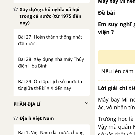
Máy bay Mĩ ném
Xây dựng chủ nghĩa xã hội
Đề bài
trong cả nước (từ 1975 đến
nay)
Em suy nghĩ 
viện ?
Bài 27. Hoàn thành thống nhất
đất nước
Bài 28. Xây dựng nhà máy Thủy
điện Hòa Bình
Nêu lên cảm 
Bài 29. Ôn tập: Lịch sử nước ta
Lời giải chi ti
từ giữa thế kỉ XIX đến nay
Máy bay Mĩ né
PHẦN ĐỊA LÍ
ác, vô nhân tín
Trường học là
Địa lí Việt Nam
Vậy mà quân 
Bài 1. Việt Nam đất nước chúng
sở vật chất và