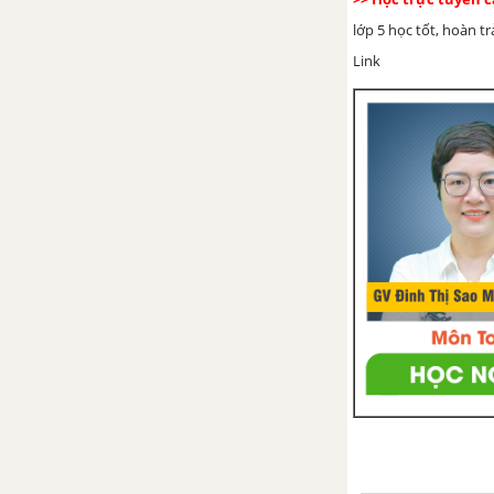
Bài 10. Nông nghiệp
lớp 5 học tốt, hoàn t
Bài 11. Lâm nghiệp và thủy sản
Link
Bài 12. Công nghiệp
Bài 13. Công nghiệp (tiếp theo)
Bài 14. Giao thông vận tải
Bài 15. Thương mại và Du lịch
Bài 16. Ôn tập: Địa lí Việt Nam
Địa lí Thế giới
Bài 17. Châu Á