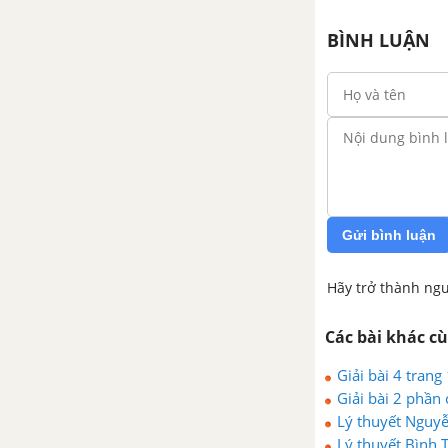
Bài 18. Châu Á (tiếp theo)
BÌNH LUẬN
Bài 19. Các nước láng giềng của
Việt Nam
Bài 20. Châu Âu
Bài 21. Một số nước ở Châu Âu
Gửi bình luận
Bài 22. Ôn tập
Hãy trở thành ngư
Bài 23. Châu Phi
Các bài khác c
Bài 24. Châu Phi (tiếp theo)
Giải bài 4 trang
Giải bài 2 phần 
Bài 25. Châu Mĩ
Lý thuyết Nguy
Lý thuyết Bình 