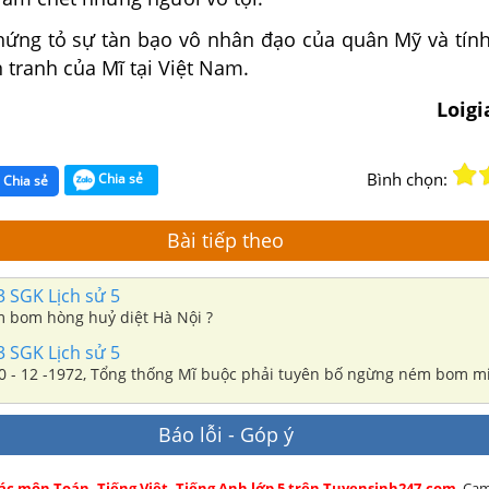
hứng tỏ sự tàn bạo vô nhân đạo của quân Mỹ và tính
 tranh của Mĩ tại Việt Nam.
Loig
Bình chọn:
Chia sẻ
Chia sẻ
Bài tiếp theo
3 SGK Lịch sử 5
m bom hòng huỷ diệt Hà Nội ?
3 SGK Lịch sử 5
30 - 12 -1972, Tổng thống Mĩ buộc phải tuyên bố ngừng ném bom m
Báo lỗi - Góp ý
các môn Toán, Tiếng Việt, Tiếng Anh lớp 5 trên Tuyensinh247.com
. Ca