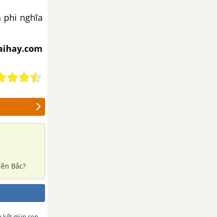
 phi nghĩa
iaihay.com
iền Bắc?
m kết giúp con