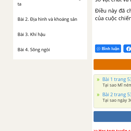
ta
Điều này đã c
của cuộc chiến
Bài 2. Địa hình và khoáng sản
Bài 3. Khí hậu
Bình luận
Bài 4. Sông ngòi
Bài 5. Vùng biển nước ta
Bài 1 trang 5
Bài 6. Đất và rừng
Tại sao Mĩ né
Bài 2 trang 5
Bài 8. Dân số nước ta
Tại sao ngày 
Bài 9. Các dân tộc, sự phân bố
dân cư
>> Học trực tuyến 