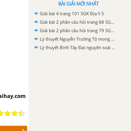
BÀI GIẢI MỚI NHẤT
Giải bài 4 trang 101 SGK Địa lí 5
Giải bài 2 phần câu hỏi trang 88 SGK Địa lí 5
Giải bài 2 phần câu hỏi trang 79 SGK Địa lí 5
Lý thuyết Nguyễn Trường Tộ mong muốn canh tân đất nước Lịch sử 5
Lý thuyết Bình Tây Đại nguyên soái Trương Định Lịch sử 5
iaihay.com