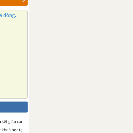
ía đông.
m kết giúp con
 khoá học tại: