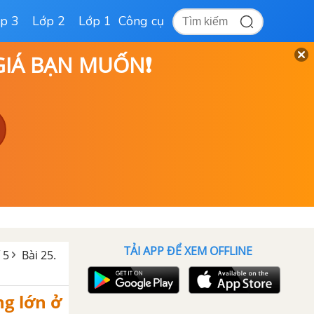
p 3
Lớp 2
Lớp 1
Công cụ
 GIÁ BẠN MUỐN❗
TẢI APP ĐỂ XEM OFFLINE
 5
Bài 25.
ng lớn ở