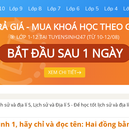
10
Lớp 9
Lớp 8
Lớp 7
Lớp 6
Lớp 5
Lớp 4
Lớ
RẢ GIÁ - MUA KHOÁ HỌC THEO
🎯 LỚP 1-12 TẠI TUYENSINH247 (TỪ 10-12/08)
BẮT ĐẦU SAU 1 NGÀY
XEM CHI TIẾT
ch sử và địa lí 5, Lịch sử và Địa lí 5 - Để học tốt lịch sử và địa lí
nh 1, hãy chỉ và đọc tên: Hai đồng bằ