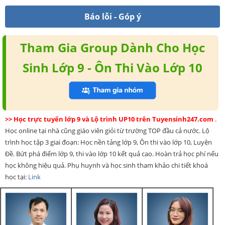
Báo lỗi - Góp ý
Tham Gia Group Dành Cho Học
Sinh Lớp 9 - Ôn Thi Vào Lớp 10
>> Học trực tuyến lớp 9 và Lộ trình UP10 trên Tuyensinh247.com
.
Học online tại nhà cũng giáo viên giỏi từ trường TOP đầu cả nước. Lộ
trình học tập 3 giai đoạn: Học nền tảng lớp 9, Ôn thi vào lớp 10, Luyện
Đề. Bứt phá điểm lớp 9, thi vào lớp 10 kết quả cao. Hoàn trả học phí nếu
học không hiệu quả. Phụ huynh và học sinh tham khảo chi tiết khoá
học tại:
Link