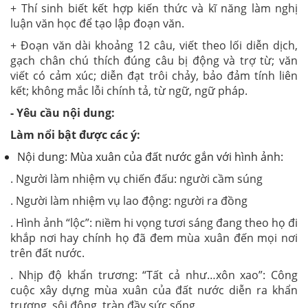
+ Thí sinh biết kết hợp kiến thức và kĩ năng làm nghị
luận văn học để tạo lập đoạn văn.
+ Đoạn văn dài khoảng 12 câu, viết theo lối diễn dịch,
gạch chân chú thích đúng câu bị động và trợ từ; văn
viết có cảm xúc; diễn đạt trôi chảy, bảo đảm tính liên
kết; không mắc lỗi chính tả, từ ngữ, ngữ pháp.
- Yêu cầu nội dung:
Làm nổi bật được các ý:
Nội dung: Mùa xuân của đất nước gắn với hình ảnh:
. Người làm nhiệm vụ chiến đấu: người cầm súng
. Người làm nhiệm vụ lao động: người ra đồng
. Hình ảnh “lộc”: niềm hi vọng tươi sáng đang theo họ đi
khắp nơi hay chính họ đã đem mùa xuân đến mọi nơi
trên đất nước.
. Nhịp độ khẩn trương: “Tất cả như…xôn xao”: Công
cuộc xây dựng mùa xuân của đất nước diễn ra khẩn
trương, sôi động, tràn đầy sức sống.