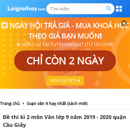
💥 NGÀY HỘI TRẢ GIÁ - MUA KHOÁ HỌC
THEO GIÁ BẠN MUỐN❗
🎯 LỚP 1-12 TẠI TUYENSINH247 (TỪ 10-12/08)
CHỈ CÒN 2 NGÀY
XEM CHI TIẾT
Trang chủ
Soạn văn 9 hay nhất (sách mới)
Đề thi kì 2 môn Văn lớp 9 năm 2019 - 2020 quận
Cầu Giấy