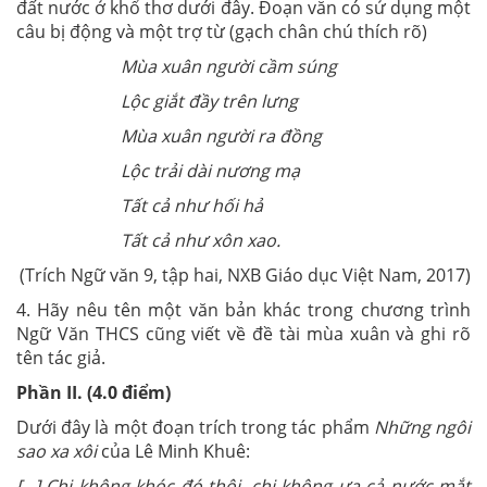
đất nước ở khổ thơ dưới đây. Đoạn văn có sử dụng một
câu bị động và một trợ từ (gạch chân chú thích rõ)
Mùa xuân người cầm súng
Lộc giắt đầy trên lưng
Mùa xuân người ra đồng
Lộc trải dài nương mạ
Tất cả như hối hả
Tất cả như xôn xao.
(Trích Ngữ văn 9, tập hai, NXB Giáo dục Việt Nam, 2017)
4. Hãy nêu tên một văn bản khác trong chương trình
Ngữ Văn THCS cũng viết về đề tài mùa xuân và ghi rõ
tên tác giả.
Phần II. (4.0 điểm)
Dưới đây là một đoạn trích trong tác phẩm
Những ngôi
sao xa xôi
của Lê Minh Khuê:
[...] Chị không khóc đó thôi, chị không ưa cả nước mắt