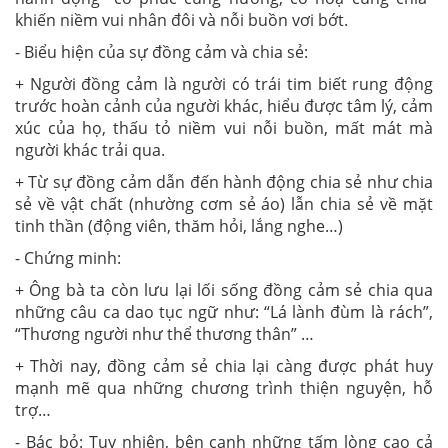
khiến niềm vui nhân đôi và nỗi buồn vơi bớt.
- Biểu hiện của sự đồng cảm và chia sẻ:
+ Người đồng cảm là người có trái tim biết rung động
trước hoàn cảnh của người khác, hiểu được tâm lý, cảm
xúc của họ, thấu tỏ niềm vui nỗi buồn, mất mát mà
người khác trải qua.
+ Từ sự đồng cảm dẫn đến hành động chia sẻ như chia
sẻ về vật chất (nhường cơm sẻ áo) lẫn chia sẻ về mặt
tinh thần (động viên, thăm hỏi, lắng nghe…)
- Chứng minh:
+ Ông bà ta còn lưu lại lối sống đồng cảm sẻ chia qua
những câu ca dao tục ngữ như: “Lá lành đùm là rách”,
“Thương người như thể thương thân” …
+ Thời nay, đồng cảm sẻ chia lại càng được phát huy
mạnh mẽ qua những chương trình thiện nguyện, hỗ
trợ…
- Bác bỏ: Tuy nhiên, bên cạnh những tấm lòng cao cả