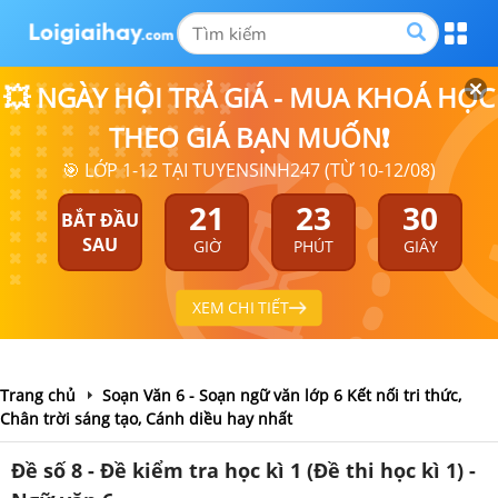
💥 NGÀY HỘI TRẢ GIÁ - MUA KHOÁ HỌC
THEO GIÁ BẠN MUỐN❗
🎯 LỚP 1-12 TẠI TUYENSINH247 (TỪ 10-12/08)
21
23
30
BẮT ĐẦU
SAU
GIỜ
PHÚT
GIÂY
XEM CHI TIẾT
Trang chủ
Soạn Văn 6 - Soạn ngữ văn lớp 6 Kết nối tri thức,
Chân trời sáng tạo, Cánh diều hay nhất
Đề số 8 - Đề kiểm tra học kì 1 (Đề thi học kì 1) -