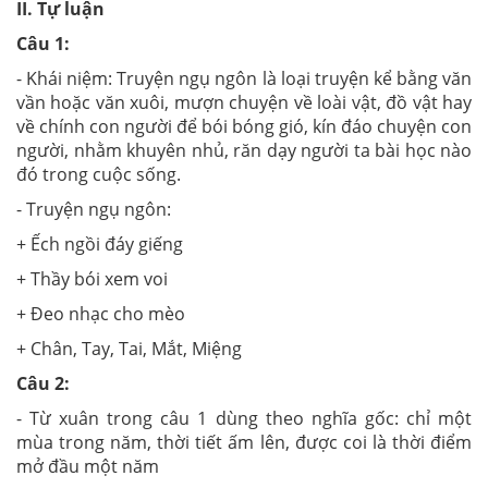
II. Tự luận
Câu 1:
- Khái niệm: Truyện ngụ ngôn là loại truyện kể bằng văn
vần hoặc văn xuôi, mượn chuyện về loài vật, đồ vật hay
về chính con người để bói bóng gió, kín đáo chuyện con
người, nhằm khuyên nhủ, răn dạy người ta bài học nào
đó trong cuộc sống.
- Truyện ngụ ngôn:
+ Ếch ngồi đáy giếng
+ Thầy bói xem voi
+ Đeo nhạc cho mèo
+ Chân, Tay, Tai, Mắt, Miệng
Câu 2:
- Từ xuân trong câu 1 dùng theo nghĩa gốc: chỉ một
mùa trong năm, thời tiết ấm lên, được coi là thời điểm
mở đầu một năm