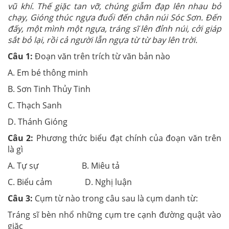
vũ khí. Thế giặc tan vỡ, chúng giẫm đạp lên nhau bỏ
chạy, Gióng thúc ngựa đuổi đến chân núi Sóc Sơn. Đến
đấy, một mình một ngựa, tráng sĩ lên đỉnh núi, cởi giáp
sắt bỏ lại, rồi cả người lẫn ngựa từ từ bay lên trời.
Câu 1:
Đoạn văn trên trích từ văn bản nào
A. Em bé thông minh
B. Sơn Tinh Thủy Tinh
C. Thạch Sanh
D. Thánh Gióng
Câu 2:
Phương thức biểu đạt chính của đoạn văn trên
là gì
A. Tự sự B. Miêu tả
C. Biểu cảm D. Nghị luận
Câu 3:
Cụm từ nào trong câu sau là cụm danh từ:
Tráng sĩ bèn nhổ những cụm tre cạnh đường quật vào
giặc