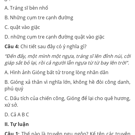
A. Tráng sĩ bèn nhổ
B. Những cụm tre cạnh đường
C. quật vào giặc
D. những cụm tre cạnh đường quật vào giặc
Câu 4:
Chi tiết sau đây có ý nghĩa gì?
“Đến đấy, một mình một ngựa, tráng sĩ lên đỉnh núi, cởi
giáp sắt bỏ lại, rồi cả người lẫn ngựa từ từ bay lên trời”.
A. Hình ảnh Gióng bất tử trong lòng nhân dân
B. Gióng xả thân vì nghĩa lớn, không hề đòi công danh,
phú quý
C. Dấu tích của chiến công, Gióng để lại cho quê hương,
xứ sở.
D. Cả A B C
II. Tự luận
Câu 1:
Thế nào là truyện ngụ ngôn? Kể tên các truyện