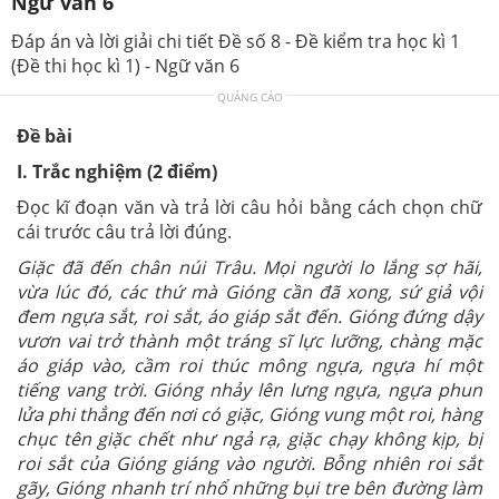
Ngữ văn 6
Đáp án và lời giải chi tiết Đề số 8 - Đề kiểm tra học kì 1
(Đề thi học kì 1) - Ngữ văn 6
QUẢNG CÁO
Đề bài
I. Trắc nghiệm (2 điểm)
Đọc kĩ đoạn văn và trả lời câu hỏi bằng cách chọn chữ
cái trước câu trả lời đúng.
Giặc đã đến chân núi Trâu. Mọi người lo lắng sợ hãi,
vừa lúc đó, các thứ mà Gióng cần đã xong, sứ giả vội
đem ngựa sắt, roi sắt, áo giáp sắt đến. Gióng đứng dậy
vươn vai trở thành một tráng sĩ lực lưỡng, chàng mặc
áo giáp vào, cầm roi thúc mông ngựa, ngựa hí một
tiếng vang trời. Gióng nhảy lên lưng ngựa, ngựa phun
lửa phi thẳng đến nơi có giặc, Gióng vung một roi, hàng
chục tên giặc chết như ngả rạ, giặc chạy không kịp, bị
roi sắt của Gióng giáng vào người. Bỗng nhiên roi sắt
gãy, Gióng nhanh trí nhổ những bụi tre bên đường làm