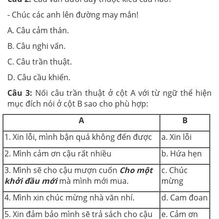
- Chúc các anh lên đường may mắn!
A. Câu cảm thán.
B. Câu nghi vấn.
C. Câu trần thuật.
D. Câu cầu khiến.
Câu 3:
Nối câu trần thuật ở cột A với từ ngữ thể hiện
mục đích nói ở cột B sao cho phù hợp:
A
B
1. Xin lỗi, mình bận quá không đến được
a. Xin lỗi
2. Mình cảm ơn cậu rất nhiều
b. Hứa hẹn
3. Mình sẽ cho cậu mượn cuốn
Cho một
c. Chúc
khởi đầu mới
mà mình mới mua.
mừng
4. Mình xin chúc mừng nhà văn nhí.
d. Cam đoan
5. Xin đảm bảo mình sẽ trả sách cho cậu
e. Cảm ơn