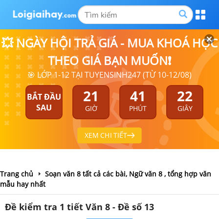
💥 NGÀY HỘI TRẢ GIÁ - MUA KHOÁ HỌC
THEO GIÁ BẠN MUỐN❗
🎯 LỚP 1-12 TẠI TUYENSINH247 (TỪ 10-12/08)
21
41
22
BẮT ĐẦU
SAU
GIỜ
PHÚT
GIÂY
XEM CHI TIẾT
Trang chủ
Soạn văn 8 tất cả các bài, Ngữ văn 8 , tổng hợp văn
mẫu hay nhất
Đề kiểm tra 1 tiết Văn 8 - Đề số 13