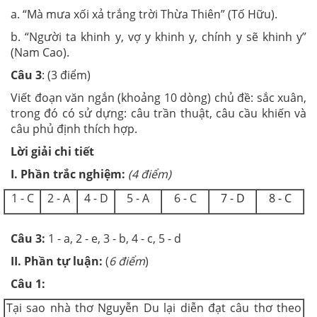
a. “Mà mưa xối xả trắng trời Thừa Thiên” (Tố Hữu).
b. “Người ta khinh y, vợ y khinh y, chính y sẽ khinh y”
(Nam Cao).
Câu 3
: (3 điểm)
Viết đoạn văn ngắn (khoảng 10 dòng) chủ đề: sắc xuân,
trong đó có sử dựng: câu trần thuật, câu cầu khiến và
câu phủ định thích hợp.
Lời giải chi tiết
I. Phần trắc nghiệm:
(4 điểm)
1 - C
2 - A
4 - D
5 - A
6 - C
7 - D
8 - C
Câu 3:
1 - a, 2 - e, 3 - b, 4 - c, 5 - d
II. Phần tự luận:
(
6 điểm
)
Câu 1:
Tại sao nhà thơ Nguyễn Du lại diễn đạt câu thơ theo