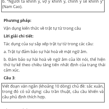
b. “Người ta khinh y, vợ y khinh y, chính y sẽ khinh y”
(Nam Cao).
Phương pháp:
Vận dụng kiến thức về trật tự từ trong câu
Lời giải chi tiết:
Tác dụng của sự sắp xếp trật tự từ trong các câu:
a. Trật tự đảm bảo sự hài hoà về mặt ngữ âm.
b. Đảm bảo sự hài hoà về ngữ âm của lời nói, thể hiện
thứ tự kể theo chiều tăng tiến nhất định của trạng thái
cảm xúc.
Câu 3
:
Viết đoạn văn ngắn (khoảng 10 dòng) chủ đề: sắc xuân,
trong đó có sử dựng: câu trần thuật, câu cầu khiến và
câu phủ định thích hợp.