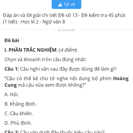
Tải về
Đáp án và lời giải chi tiết Đề số 13 - Đề kiểm tra 45 phút
(1 tiết) - Học kì 2 - Ngữ văn 8
QUẢNG CÁO
Đề bài
I.
PHẦN TRẮC NGHIỆM
: (
4 điểm
)
Chọn và khoanh tròn câu đúng nhất:
Câu 1:
Câu nghi vấn sau đây được dùng để làm gì?
“Cậu có thể kể cho tớ nghe nội dung bộ phim
Hoàng
Cung
mà cậu vừa xem được không?
”
A. Hỏi.
B. Khẳng định.
C. Cầu khiến.
D. Phủ định.
Câu 2:
Câu văn dưới đây thuộc kiểu câu nào?