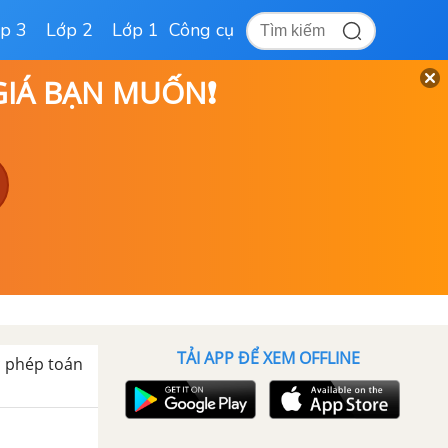
p 3
Lớp 2
Lớp 1
Công cụ
 GIÁ BẠN MUỐN❗
TẢI APP ĐỂ XEM OFFLINE
c phép toán