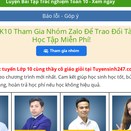
Luyện Bài Tập Trắc nghiệm Toán 10 - Xem ngay
Báo lỗi - Góp ý
K10 Tham Gia Nhóm Zalo Để Trao Đổi Tài
Học Tập Miễn Phí!
c tuyến Lớp 10 cùng thầy cô giáo giỏi tại Tuyensinh247.c
eo chương trình mới nhất. Cam kết giúp học sinh học tốt, b
háng, hoàn trả học phí nếu học không hiệu quả.