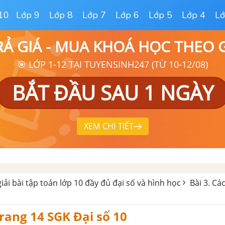
10
Lớp 9
Lớp 8
Lớp 7
Lớp 6
Lớp 5
Lớp 4
Lớ
RẢ GIÁ - MUA KHOÁ HỌC THEO
🎯 LỚP 1-12 TẠI TUYENSINH247 (TỪ 10-12/08)
BẮT ĐẦU SAU 1 NGÀY
XEM CHI TIẾT
giải bài tập toán lớp 10 đầy đủ đại số và hình học
Bài 3. Cá
trang 14 SGK Đại số 10