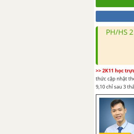
PH/HS 2
>> 2K11 học trự
thức cập nhật th
9,10 chỉ sau 3 t