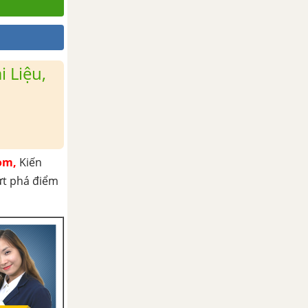
 Liệu,
om,
Kiến
ứt phá điểm