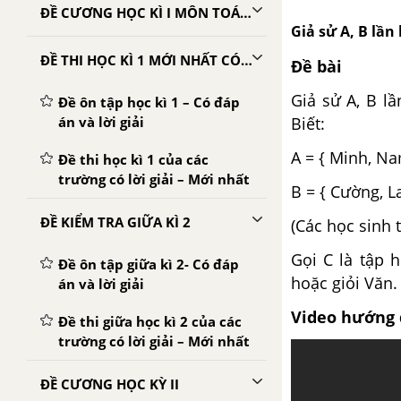
ĐỀ CƯƠNG HỌC KÌ I MÔN TOÁN LỚP 10
Giả sử A, B lần 
ĐỀ THI HỌC KÌ 1 MỚI NHẤT CÓ LỜI GIẢI
Đề bài
Giả sử A, B lầ
Đề ôn tập học kì 1 – Có đáp
án và lời giải
Biết:
A = { Minh, Na
Đề thi học kì 1 của các
trường có lời giải – Mới nhất
B = { Cường, L
ĐỀ KIỂM TRA GIỮA KÌ 2
(Các học sinh 
Gọi C là tập 
Đề ôn tập giữa kì 2- Có đáp
hoặc giỏi Văn.
án và lời giải
Video hướng 
Đề thi giữa học kì 2 của các
trường có lời giải – Mới nhất
ĐỀ CƯƠNG HỌC KỲ II