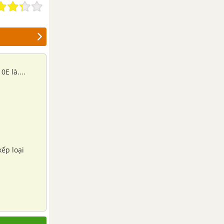
E là....
xếp loại