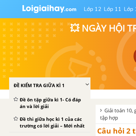
Lớp 12
Lớp 11
Lớp 
💥 NGÀY HỘI T
ĐỀ KIỂM TRA GIỮA KÌ 1
Đề ôn tập giữa kì 1- Có đáp
án và lời giải
Giải toán 10, 
tập hợp
Đề thi giữa học kì 1 của các
trường có lời giải – Mới nhất
Câu hỏi 2 