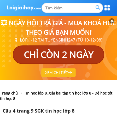
💥 NGÀY HỘI TRẢ GIÁ - MUA KHOÁ HỌC
THEO GIÁ BẠN MUỐN❗
🎯 LỚP 1-12 TẠI TUYENSINH247 (TỪ 10-12/08)
CHỈ CÒN 2 NGÀY
XEM CHI TIẾT
Trang chủ
Tin học lớp 8, giải bài tập tin học lớp 8 - Để học tốt
tin học 8
Câu 4 trang 9 SGK tin học lớp 8