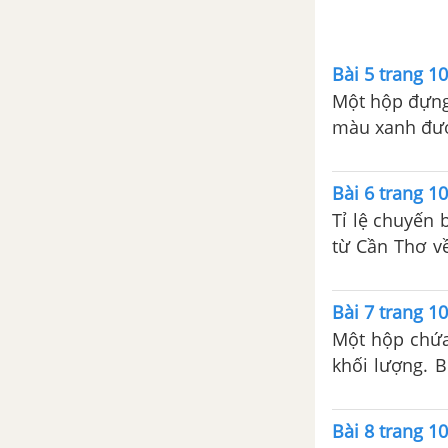
Bài 5 trang 10
Một hộp đựng
màu xanh được đánh số từ 1 đ
nhất 1 thẻ màu
Bài 6 trang 10
Tỉ lệ chuyến 
từ Cần Thơ v
bay trở lại H
Bài 7 trang 10
Một hộp chứa 
khối lượng. B
lấy được 2 v
trắng?
Bài 8 trang 10