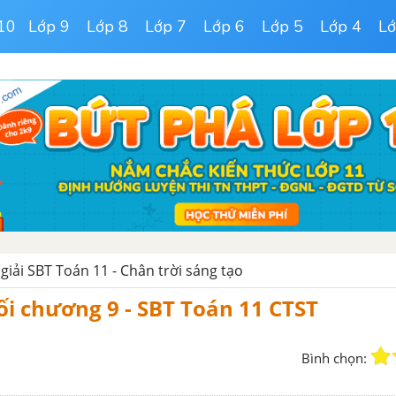
10
Lớp 9
Lớp 8
Lớp 7
Lớp 6
Lớp 5
Lớp 4
Lớ
 giải SBT Toán 11 - Chân trời sáng tạo
ối chương 9 - SBT Toán 11 CTST
Bình chọn: