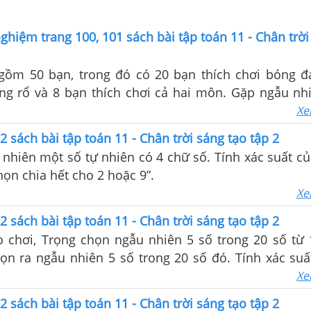
nghiệm trang 100, 101 sách bài tập toán 11 - Chân trời
gồm 50 bạn, trong đó có 20 bạn thích chơi bóng đ
óng rổ và 8 bạn thích chơi cả hai môn. Gặp ngẫu nh
p. Xác suất của biến cố “Bạn được gặp thích chơi bón
Xe
2 sách bài tập toán 11 - Chân trời sáng tạo tập 2
nhiên một số tự nhiên có 4 chữ số. Tính xác suất củ
họn chia hết cho 2 hoặc 9”.
Xe
2 sách bài tập toán 11 - Chân trời sáng tạo tập 2
ò chơi, Trọng chọn ngẫu nhiên 5 số trong 20 số từ 
ọn ra ngẫu nhiên 5 số trong 20 số đó. Tính xác suấ
Trọng và Thủy đều chọn số 1”; B: “Trọng và Thủy k
Xe
giống nhau”.
2 sách bài tập toán 11 - Chân trời sáng tạo tập 2