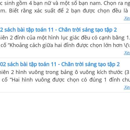
 sinh gồm 4 bạn nữ và một số bạn nam. Chọn ra n
m. Biết rằng xác suất để 2 bạn được chọn đều là
). Tính xác suất của biến cố “Cả 2 bạn được chọn có 
Xe
2 sách bài tập toán 11 - Chân trời sáng tạo tập 2
ên 2 đỉnh của một hình lục giác đều có cạnh bằng 1.
 cố “Khoảng cách giữa hai đỉnh được chọn lớn hơn \(\sq
Xe
02 sách bài tập toán 11 - Chân trời sáng tạo tập 2
iên 2 hình vuông trong bảng ô vuông kích thước (3 
n cố “Hai hình vuông được chọn có đúng 1 đỉnh chu
 hình vuông được chọn có 1 cạnh chung”. Tính xác
Xe
 B).