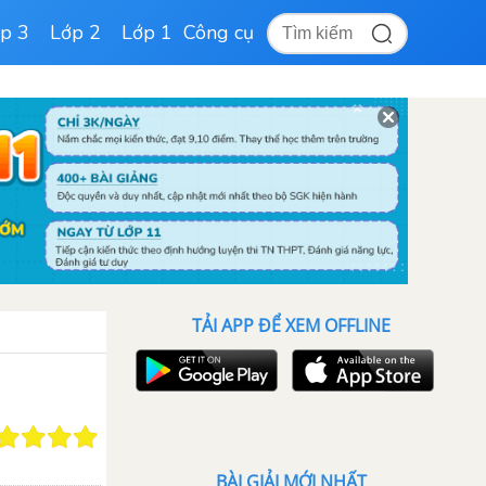
p 3
Lớp 2
Lớp 1
Công cụ
TẢI APP ĐỂ XEM OFFLINE
BÀI GIẢI MỚI NHẤT