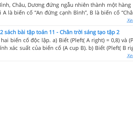
Bình, Châu, Dương đứng ngẫu nhiên thành một hàng
 A là biến cố “An đứng cạnh Bình”, B là biến cố “Ch
nh xác suất của các biến cố AB và \(A \cup B\).
Xe
2 sách bài tập toán 11 - Chân trời sáng tạo tập 2
p. a) Biết (Pleft( A right) = 0,8) và (Pleft( {AB}
Tính xác suất của biến cố (A cup B). b) Biết (Pleft( B rig
cup B} right) = 0,6). Tính xác suất của biến cố A.
Xe