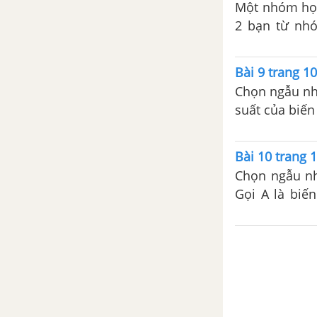
Một nhóm học
2 bạn từ nhó
(\frac{1}{3}\
tính”.
Bài 9 trang 10
Chọn ngẫu nhi
suất của biến
Bài 10 trang 1
Chọn ngẫu nh
Gọi A là biế
biến cố “Hai
biến cố (A cup