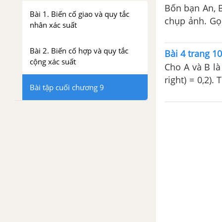
Bốn bạn An, 
Bài 1. Biến cố giao và quy tắc
chụp ảnh. Gọi
nhân xác suất
đầu hàng”. Tí
Bài 2. Biến cố hợp và quy tắc
Bài 4 trang 10
cộng xác suất
Cho A và B là hai biến cố độc lậ
right) = 0,2). 
Bài tập cuối chương 9
và (Pleft( {A 