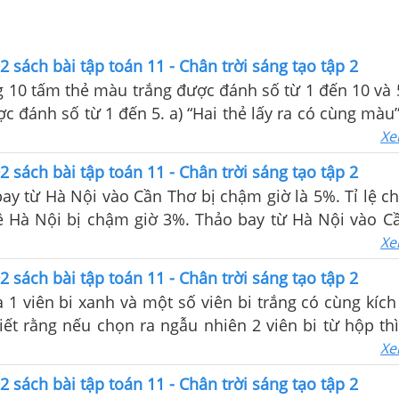
2 sách bài tập toán 11 - Chân trời sáng tạo tập 2
 10 tấm thẻ màu trắng được đánh số từ 1 đến 10 và 
ến 5. a) “Hai thẻ lấy ra có cùng màu”. b) “Có ít
 trắng và ghi số chẵn trong hai thẻ lấy ra”.
Xe
2 sách bài tập toán 11 - Chân trời sáng tạo tập 2
bay từ Hà Nội vào Cần Thơ bị chậm giờ là 5%. Tỉ lệ c
ề Hà Nội bị chậm giờ 3%. Thảo bay từ Hà Nội vào C
à Nội sau một tháng.
Xe
2 sách bài tập toán 11 - Chân trời sáng tạo tập 2
1 viên bi xanh và một số viên bi trắng có cùng kích
iết rằng nếu chọn ra ngẫu nhiên 2 viên bi từ hộp thì
iên bi cùng màu là 0,6. Hỏi trong hộp có bao nhiê
Xe
2 sách bài tập toán 11 - Chân trời sáng tạo tập 2