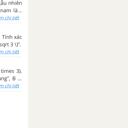
gẫu nhiên
 nam là \
cùng giới
m chi tiết
 Tính xác
rt 3 \)”.
m chi tiết
times 3).
ng”, B là
 suất của
m chi tiết