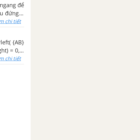
 ngang để
âu đứng ở
m chi tiết
ht) = 0,3)
m chi tiết