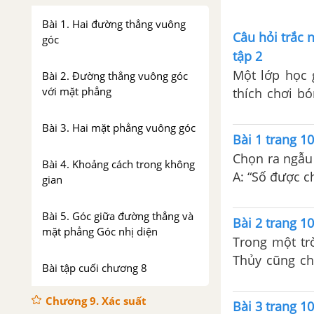
Bài 1. Hai đường thẳng vuông
Câu hỏi trắc 
góc
tập 2
Một lớp học 
Bài 2. Đường thẳng vuông góc
với mặt phẳng
thích chơi b
sinh trong lớ
Bài 3. Hai mặt phẳng vuông góc
bóng rổ” là
Bài 1 trang 10
Chọn ra ngẫu 
Bài 4. Khoảng cách trong không
A: “Số được c
gian
Bài 5. Góc giữa đường thẳng và
Bài 2 trang 10
mặt phẳng Góc nhị diện
Trong một tr
Thủy cũng ch
Bài tập cuối chương 8
biến cố A: “
được số nào 
Chương 9. Xác suất
Bài 3 trang 10