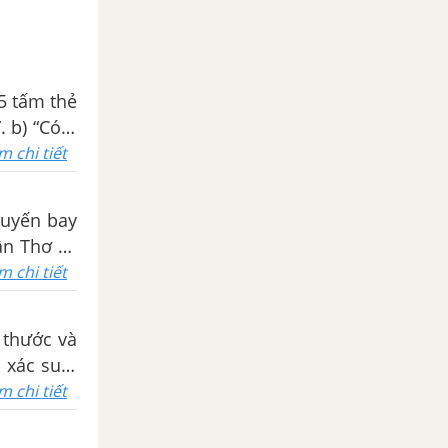
5 tấm thẻ
m chi tiết
huyến bay
ần Thơ và
m chi tiết
 thước và
 xác suất
u viên bi
m chi tiết