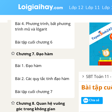
Bài 3. Hàm số mũ Hàm số
Lớp 12
Lớp 11
Lớp 
lôgarit
Bài 4. Phương trình, bất phương
trình mũ và lôgarit
Bài tập cuối chương 6
Chương 7. Đạo hàm
Bài 1. Đạo hàm
SBT Toán 11 -
Bài 2. Các quy tắc tính đạo hàm
Bài tập cu
Bài tập cuối chương 7
Chia sẻ
Chương 8. Quan hệ vuông
góc trong không gian