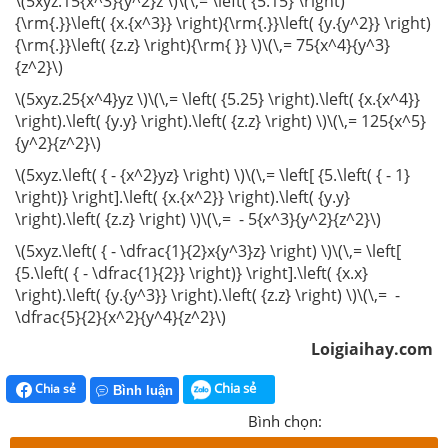
\(5xyz.15{x^3}{y^2}z \)\(\,= \left( {5.15} \right)
{\rm{.}}\left( {x.{x^3}} \right){\rm{.}}\left( {y.{y^2}} \right)
{\rm{.}}\left( {z.z} \right){\rm{ }} \)\(\,= 75{x^4}{y^3}
{z^2}\)
\(5xyz.25{x^4}yz \)\(\,= \left( {5.25} \right).\left( {x.{x^4}}
\right).\left( {y.y} \right).\left( {z.z} \right) \)\(\,= 125{x^5}
{y^2}{z^2}\)
\(5xyz.\left( { - {x^2}yz} \right) \)\(\,= \left[ {5.\left( { - 1}
\right)} \right].\left( {x.{x^2}} \right).\left( {y.y}
\right).\left( {z.z} \right) \)\(\,= - 5{x^3}{y^2}{z^2}\)
\(5xyz.\left( { - \dfrac{1}{2}x{y^3}z} \right) \)\(\,= \left[
{5.\left( { - \dfrac{1}{2}} \right)} \right].\left( {x.x}
\right).\left( {y.{y^3}} \right).\left( {z.z} \right) \)\(\,= -
\dfrac{5}{2}{x^2}{y^4}{z^2}\)
Loigiaihay.com
Chia sẻ
Chia sẻ
Bình luận
Bình chọn: