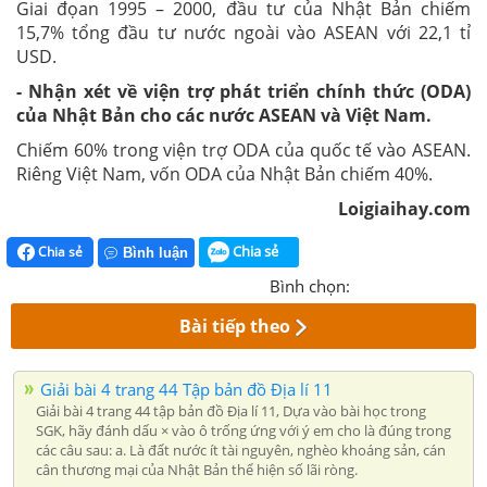
Giai đọan 1995 – 2000, đầu tư của Nhật Bản chiếm
15,7% tổng đầu tư nước ngoài vào ASEAN với 22,1 tỉ
USD.
- Nhận xét về viện trợ phát triển chính thức (ODA)
của Nhật Bản cho các nước ASEAN và Việt Nam.
Chiếm 60% trong viện trợ ODA của quốc tế vào ASEAN.
Riêng Việt Nam, vốn ODA của Nhật Bản chiếm 40%.
Loigiaihay.com
Chia sẻ
Chia sẻ
Bình luận
Bình chọn:
Bài tiếp theo
Giải bài 4 trang 44 Tập bản đồ Địa lí 11
Giải bài 4 trang 44 tập bản đồ Địa lí 11, Dựa vào bài học trong
SGK, hãy đánh dấu × vào ô trống ứng với ý em cho là đúng trong
các câu sau: a. Là đất nước ít tài nguyên, nghèo khoáng sản, cán
cân thương mại của Nhật Bản thể hiện số lãi ròng.