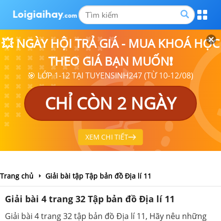
💥 NGÀY HỘI TRẢ GIÁ - MUA KHOÁ HỌC
THEO GIÁ BẠN MUỐN❗
🎯 LỚP 1-12 TẠI TUYENSINH247 (TỪ 10-12/08)
CHỈ CÒN 2 NGÀY
XEM CHI TIẾT
Trang chủ
Giải bài tập Tập bản đồ Địa lí 11
Giải bài 4 trang 32 Tập bản đồ Địa lí 11
Giải bài 4 trang 32 tập bản đồ Địa lí 11, Hãy nêu những