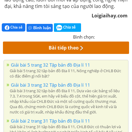
đại, khả năng tìm tòi sáng tạo của người lao động.
Loigiaihay.com
Chia sẻ
Chia sẻ
Bình luận
Bình chọn:
Bài tiếp theo
Giải bài 5 trang 32 Tập bản đồ Địa lí 11
Giải bài 5 trang 32 tập bản đồ Địa lí 11, Nông nghiệp ở CHLB Đức
có đặc điểm gì nổi bật?
Giải bài 3 trang 32 Tập bản đồ Địa lí 11
Giải bài 3 trang 32 tập bản đồ Địa lí 11, Dựa vào các bảng số liệu
7.3, 7.4 trong SGK, em hãy vẽ biểu đồ cột, thể hiện giá trị xuất,
nhập khẩu của CHLB Đức và một số cường quốc thương mại.
Qua đó, chứng minh CHLB Đức là cường quốc về kinh tế và là
nước có giá trị xuất, nhập khẩu đứng đầu thế giới.
Giải bài 2 trang 31 Tập bản đồ Địa lí 11
Giải bài 2 trang 31 tập bản đồ Địa lí 11, CHLB Đức có thuận lợi và
khó khăn gì ảnh hưởng tới sự phát triển kinh tế-xã hội: * Về vị trí