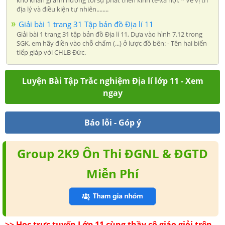
địa lý và điều kiện tự nhiên........
Giải bài 1 trang 31 Tập bản đồ Địa lí 11
Giải bài 1 trang 31 tập bản đồ Địa lí 11, Dựa vào hình 7.12 trong
SGK, em hãy điền vào chỗ chấm (...) ở lược đồ bên: - Tên hai biển
tiếp giáp với CHLB Đức.
Luyện Bài Tập Trắc nghiệm Địa lí lớp 11 - Xem
ngay
Báo lỗi - Góp ý
Group 2K9 Ôn Thi ĐGNL & ĐGTD
Miễn Phí
>> Học trực tuyến Lớp 11 cùng thầy cô giáo giỏi trên