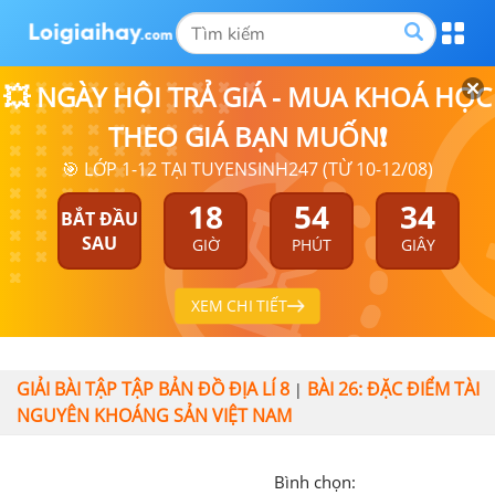
💥 NGÀY HỘI TRẢ GIÁ - MUA KHOÁ HỌC
THEO GIÁ BẠN MUỐN❗
🎯 LỚP 1-12 TẠI TUYENSINH247 (TỪ 10-12/08)
18
54
34
BẮT ĐẦU
SAU
GIỜ
PHÚT
GIÂY
XEM CHI TIẾT
GIẢI BÀI TẬP TẬP BẢN ĐỒ ĐỊA LÍ 8
BÀI 26: ĐẶC ĐIỂM TÀI
|
NGUYÊN KHOÁNG SẢN VIỆT NAM
Bình chọn: