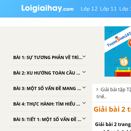
Lớp 12
Lớp 11
Lớp 
BÀI 1: SỰ TƯƠNG PHẢN VỀ TRÌNH ĐỘ PHÁT TRIỂN KINH TẾ - XÃ HỘI CỦA CÁC NHÓM NƯỚC. CUỘC CÁCH MẠNG KHOA HỌC VÀ CÔNG NGHỆ HIỆN ĐẠI - TẬP BẢN ĐỒ ĐỊA LÍ 11
BÀI 2: XU HƯỚNG TOÀN CẦU HÓA, KHU VỰC HÓA KINH TẾ - TẬP BẢN ĐỒ ĐỊA LÍ 11
BÀI 3: MỘT SỐ VẤN ĐỀ MANG TÍNH CHẤT TOÀN CẦU - TẬP BẢN ĐỒ ĐỊA LÍ 11
Giải bài tập T
triể..
BÀI 4: THỰC HÀNH: TÌM HIỂU NHỮNG CƠ HỘI VÀ THÁCH THỨC CỦA TOÀN CẦU HÓA ĐỐI VỚI CÁC NƯỚC ĐANG PHÁT TRIỂN - TẬP BẢN ĐỒ ĐỊA LÍ 11
Giải bài 2 
BÀI 5: TIẾT 1: MỘT SỐ VẤN ĐỀ CỦA CHÂU PHI
Giải bài 2 tran