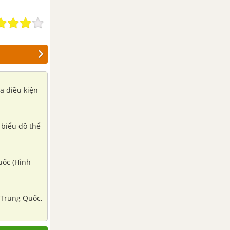
ủa điều kiện
 biểu đồ thể
uốc (Hình
n Trung Quốc,