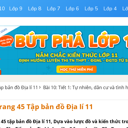
10
Lớp 9
Lớp 8
Lớp 7
Lớp 6
Lớp 5
Lớp 4
Lớ
ập bản đồ Địa lí 11
Bài 10: Tiết 1: Tự nhiên, dân cư và tình 
trang 45 Tập bản đồ Địa lí 11
g 45 tập bản đồ Địa lí 11, Dựa vào lược đồ và kiến thức t