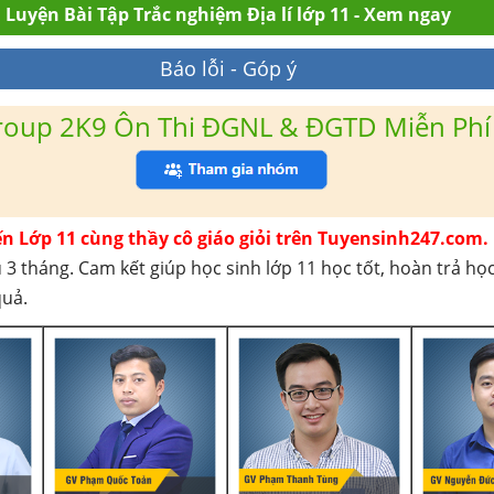
Luyện Bài Tập Trắc nghiệm Địa lí lớp 11 - Xem ngay
Báo lỗi - Góp ý
roup 2K9 Ôn Thi ĐGNL & ĐGTD Miễn Phí
ến Lớp 11 cùng thầy cô giáo giỏi trên Tuyensinh247.com.
 3 tháng. Cam kết giúp học sinh lớp 11 học tốt, hoàn trả họ
quả.