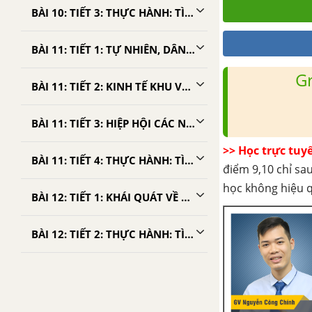
BÀI 10: TIẾT 3: THỰC HÀNH: TÌM HIỂU SỰ THAY ĐỔI CỦA NỀN KINH TẾ TRUNG QUỐC - TẬP BẢN ĐỒ ĐỊA LÍ 11
BÀI 11: TIẾT 1: TỰ NHIÊN, DÂN CƯ VÀ XÃ HỘI KHU VỰC ĐÔNG NAM Á - TẬP BẢN ĐỒ ĐỊA LÍ 11
G
BÀI 11: TIẾT 2: KINH TẾ KHU VỰC ĐÔNG NAM Á - TẬP BẢN ĐỒ ĐỊA LÍ 11
BÀI 11: TIẾT 3: HIỆP HỘI CÁC NƯỚC ĐÔNG NAM Á (ASEAN) - TẬP BẢN ĐỒ ĐỊA LÍ 11
>> Học trực tuy
BÀI 11: TIẾT 4: THỰC HÀNH: TÌM HIỂU VỀ HOẠT ĐỘNG KINH TẾ ĐỐI NGOẠI CỦA ĐÔNG NAM Á - TẬP BẢN ĐỒ ĐỊA LÍ 11
điểm 9,10 chỉ sau
học không hiệu 
BÀI 12: TIẾT 1: KHÁI QUÁT VỀ Ô-XTRÂY-LI-A - TẬP BẢN ĐỒ ĐỊA LÍ 11
BÀI 12: TIẾT 2: THỰC HÀNH: TÌM HIỂU VỀ DÂN CƯ Ô-XTRÂY-LI-A - TẬP BẢN ĐỒ ĐỊA LÍ 11