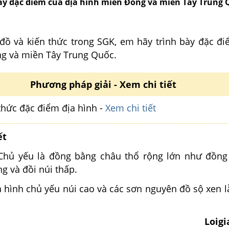
ày đặc điểm của địa hình miền Đông và miền Tây Trung 
đồ và kiến thức trong SGK, em hãy trình bày đặc đi
g và miền Tây Trung Quốc.
Phương pháp giải - Xem chi tiết
thức đặc điểm địa hình -
Xem chi tiết
ết
 Chủ yếu là đồng bằng châu thổ rộng lớn như đồn
g và đồi núi thấp.
a hình chủ yếu núi cao và các sơn nguyên đồ sộ xen 
Loig