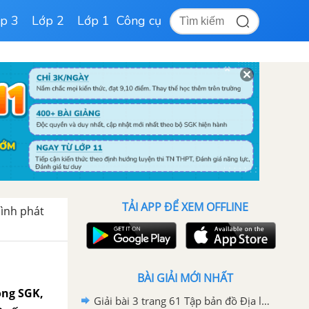
p 3
Lớp 2
Lớp 1
Công cụ
TẢI APP ĐỂ XEM OFFLINE
hình phát
BÀI GIẢI MỚI NHẤT
rong SGK,
Giải bài 3 trang 61 Tập bản đồ Địa lí 11