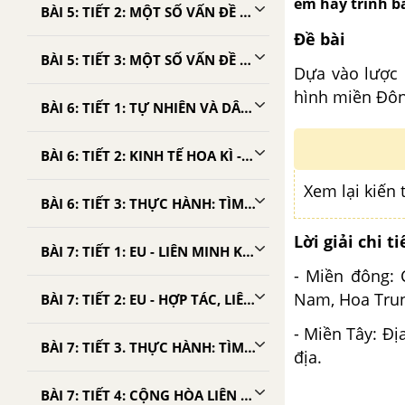
em hãy trình b
BÀI 5: TIẾT 2: MỘT SỐ VẤN ĐỀ CỦA MĨ LA TINH - TẬP BẢN ĐỒ ĐỊA LÍ 11
Đề bài
BÀI 5: TIẾT 3: MỘT SỐ VẤN ĐỀ CỦA KHU VỰC TÂY NAM Á VÀ KHU VỰC TRUNG Á - TẬP BẢN ĐỒ ĐỊA LÍ 11
Dựa vào lược 
hình miền Đôn
BÀI 6: TIẾT 1: TỰ NHIÊN VÀ DÂN CƯ HOA KÌ - TẬP BẢN ĐỒ ĐỊA LÍ 11
BÀI 6: TIẾT 2: KINH TẾ HOA KÌ - TẬP BẢN ĐỒ ĐỊA LÍ 11
Xem lại kiến 
BÀI 6: TIẾT 3: THỰC HÀNH: TÌM HIỂU SỰ PHÂN HÓA LÃNH THỔ SẢN XUẤT CỦA HOA KÌ - TẬP BẢN ĐỒ ĐỊA LÍ 11
Lời giải chi ti
BÀI 7: TIẾT 1: EU - LIÊN MINH KHU VỰC LỚN TRÊN THẾ GIỚI - TẬP BẢN ĐỒ ĐỊA LÍ 11
- Miền đông:
Nam, Hoa Trun
BÀI 7: TIẾT 2: EU - HỢP TÁC, LIÊN KẾT ĐỂ CÙNG PHÁT TRIỂN - TẬP BẢN ĐỒ ĐỊA LÍ 11
- Miền Tây: Đị
BÀI 7: TIẾT 3. THỰC HÀNH: TÌM HIỂU VỀ LIÊN MINH CHÂU ÂU - TẬP BẢN ĐỒ ĐỊA LÍ 11
địa.
BÀI 7: TIẾT 4: CỘNG HÒA LIÊN BANG ĐỨC - TẬP BẢN ĐỒ ĐỊA LÍ 11