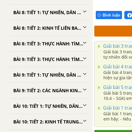
BÀI 8: TIẾT 1: TỰ NHIÊN, DÂN CƯ, XÃ HỘI LIÊN BANG NGA - TẬP BẢN ĐỒ ĐỊA LÍ 11
Bình luận
BÀI 8: TIẾT 2: KINH TẾ LIÊN BANG NGA - TẬP BẢN ĐỒ ĐỊA LÍ 11
BÀI 8: TIẾT 3: THỰC HÀNH: TÌM HIỂU SỰ THAY ĐỔI GDP VÀ PHÂN BỐ NÔNG NGHIỆP CỦA LIÊN BANG NGA - TẬP BẢN ĐỒ ĐỊA LÍ 11
Giải bài 3 tr
Giải bài 3 tra
tự nhiên đối v
BÀI 9: TIẾT 3: THỰC HÀNH: TÌM HIỂU VỀ HOẠT ĐỘNG KINH TẾ ĐỐI NGOẠI CỦA NHẬT BẢN - TẬP BẢN ĐỒ ĐỊA LÍ 11
Giải bài 4 tr
Giải bài 4 tra
BÀI 9: TIẾT 1: TỰ NHIÊN, DÂN CƯ VÀ TÌNH HÌNH PHÁT TRIỂN KINH TẾ NHẬT BẢN - TẬP BẢN ĐỒ ĐỊA LÍ 11
hiện sự gia t
Giải bài 5 tr
BÀI 9: TIẾT 2: CÁC NGÀNH KINH TẾ VÀ CÁC VÙNG KINH TẾ NHẬT BẢN - TẬP BẢN ĐỒ ĐỊA LÍ 11
Giải bài 5 tra
10.4 – SGK) em h
BÀI 10: TIẾT 1: TỰ NHIÊN, DÂN CƯ VÀ TÌNH HÌNH PHÁT TRIỂN KINH TẾ TRUNG QUỐC - TẬP BẢN ĐỒ ĐỊA LÍ 11
Giải bài 1 tr
Giải bài 1 tra
em hãy: - Nêu 
BÀI 10: TIẾT 2: KINH TẾ TRUNG QUỐC - TẬP BẢN ĐỒ ĐỊA LÍ 11