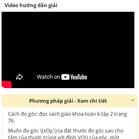
Video hướng dẫn giải
Phương pháp giải - Xem chi tiết
Cách đo góc: đọc sách giáo khoa toán 6 tập 2 trang
76:
Muốn đo góc \(xOy,\) ta đặt thước đo góc sao cho
tâm của thước trùng với đỉnh \(O\) của góc, một