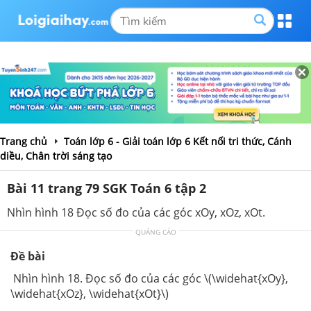
Trang chủ
Toán lớp 6 - Giải toán lớp 6 Kết nối tri thức, Cánh
diều, Chân trời sáng tạo
Bài 11 trang 79 SGK Toán 6 tập 2
Nhìn hình 18 Đọc số đo của các góc xOy, xOz, xOt.
QUẢNG CÁO
Đề bài
Nhìn hình 18. Đọc số đo của các góc \(\widehat{xOy},
\widehat{xOz}, \widehat{xOt}\)