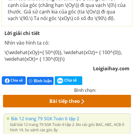
cạnh của góc (chẳng hạn \(Oy\)) đi qua vạch \(0\) của
thước. Giả sử cạnh kia của góc (tia \(Ox\)) đi qua
vạch \(90.\) Ta nói góc \(xOy\) có số đo \(90\) độ.
Lời giải chi tiết
Nhìn vào hình ta có:
\(\widehat{xOy}={ 50^{0}}, \widehat{xOz}= { 100^{0}},
\widehat{xOt}= { 130^{0}}\)
Loigiaihay.com
Chia sẻ
Chia sẻ
Bình luận
Bình chọn:
Bài tiếp theo
Bài 12 trang 79 SGK Toán 6 tập 2
Giải bài 12 trang 79 SGK Toán 6 tập 2. Đo các góc BAC, ABC, ACB ở
hình 19. So sánh các góc ấy