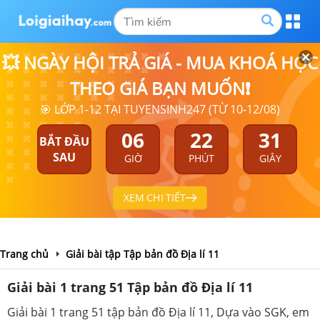
💥 NGÀY HỘI TRẢ GIÁ - MUA KHOÁ HỌC
THEO GIÁ BẠN MUỐN❗
🎯 LỚP 1-12 TẠI TUYENSINH247 (TỪ 10-12/08)
06
22
31
BẮT ĐẦU
SAU
GIỜ
PHÚT
GIÂY
XEM CHI TIẾT
Trang chủ
Giải bài tập Tập bản đồ Địa lí 11
Giải bài 1 trang 51 Tập bản đồ Địa lí 11
Giải bài 1 trang 51 tập bản đồ Địa lí 11, Dựa vào SGK, em