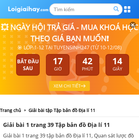
💥 NGÀY HỘI TRẢ GIÁ - MUA KHOÁ HỌC
THEO GIÁ BẠN MUỐN❗
🎯 LỚP 1-12 TẠI TUYENSINH247 (TỪ 10-12/08)
17
42
13
BẮT ĐẦU
SAU
GIỜ
PHÚT
GIÂY
XEM CHI TIẾT
Trang chủ
Giải bài tập Tập bản đồ Địa lí 11
Giải bài 1 trang 39 Tập bản đồ Địa lí 11
Giải bài 1 trang 39 tập bản đồ Địa lí 11, Quan sát lược đồ