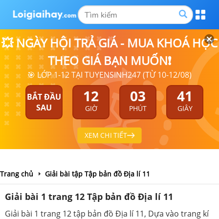
💥 NGÀY HỘI TRẢ GIÁ - MUA KHOÁ HỌC
THEO GIÁ BẠN MUỐN❗
🎯 LỚP 1-12 TẠI TUYENSINH247 (TỪ 10-12/08)
12
03
40
BẮT ĐẦU
SAU
GIỜ
PHÚT
GIÂY
XEM CHI TIẾT
Trang chủ
Giải bài tập Tập bản đồ Địa lí 11
Giải bài 1 trang 12 Tập bản đồ Địa lí 11
Giải bài 1 trang 12 tập bản đồ Địa lí 11, Dựa vào trang kí