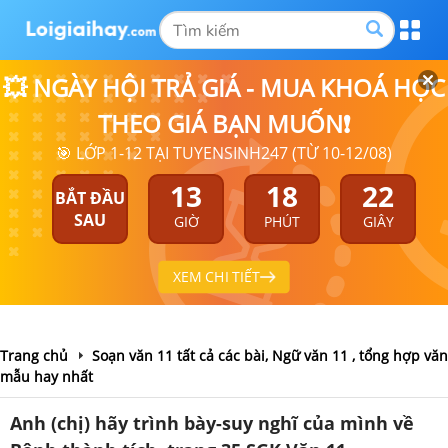
💥 NGÀY HỘI TRẢ GIÁ - MUA KHOÁ HỌC
THEO GIÁ BẠN MUỐN❗
🎯 LỚP 1-12 TẠI TUYENSINH247 (TỪ 10-12/08)
13
18
22
BẮT ĐẦU
SAU
GIỜ
PHÚT
GIÂY
XEM CHI TIẾT
Trang chủ
Soạn văn 11 tất cả các bài, Ngữ văn 11 , tổng hợp văn
mẫu hay nhất
Anh (chị) hãy trình bày-suy nghĩ của mình về