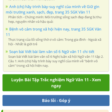
Anh (chị) hãy trình bày-suy nghĩ của mình về Giữ gìn
môi trường xanh, sạch, đẹp, trang 35 SGK Văn 11
Phân tích - Chứng minh: Môi trường sống sạch đẹp đang bị thu
hẹp, nguyên nhân và hậu quả:
Bệnh vô cảm trong xã hội hiện nay, trang 35 SGK Văn
11
Thực trạng của lối sống thờ ơ vô cảm: Trong gia đình - Ngoài xã
hội - Nhất là giới trẻ
Soạn bài Viết bài làm văn số 6 Ngữ văn 11 chi tiết
Soạn bài Viết bài làm văn số 6 Nghị luận xã hội Ngữ văn 11 tập 2.
Câu 1: Anh (chị) hãy trình bày suy nghĩ của mình về "bệnh vô
cảm" trong xã hội hiện nay.
Luyện Bài Tập Trắc nghiệm Ngữ Văn 11 - Xem
ngay
Báo lỗi - Góp ý