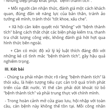
- Những biệp pháp khắc phục "bệnh thành tích".
+ Mỗi người cần nhận thức, đánh giá một cách khách
quan, đúng đắn về năng lực của bản thân, tránh ảo
tưởng về mình, tránh thói "tốt khoe, xấu che".
+ Xã hội cần kiên quyết nói "không" với "bệnh thành
tích" bằng cách thắt chặt các biện pháp kiểm tra, thanh
tra chất lượng công việc, không đánh giá hời hợt qua
hình thức bên ngoài.
+ Cần có mức độ xử lý kỷ luật thích đáng đối với
những kẻ cố tình mắc "bệnh thành tích", gây hậu quả
nghiêm trọng.
III. Kết bài
- Chúng ta phải nhận thức rõ rằng "bệnh thành tích" là
thói xấu, là hiện tượng tiêu cực cản trở quá trình phát
triển của đất nước. Vì thế cần phải dứt khoát từ bỏ
"bệnh thành tích" và phải trung thực với chính mình.
- Trong hoàn cảnh mở cửa giao lưu, hội nhập với toàn
cầu, căn bệnh này không thể tồn tại. Mỗi công nhân