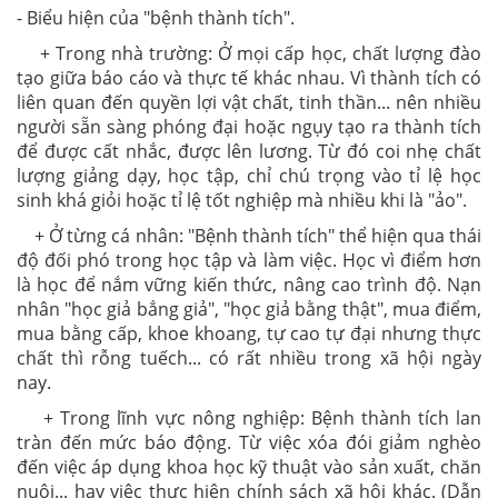
- Biểu hiện của "bệnh thành tích".
+ Trong nhà trường: Ở mọi cấp học, chất lượng đào
tạo giữa báo cáo và thực tế khác nhau. Vì thành tích có
liên quan đến quyền lợi vật chất, tinh thần... nên nhiều
người sẵn sàng phóng đại hoặc ngụy tạo ra thành tích
để được cất nhắc, được lên lương. Từ đó coi nhẹ chất
lượng giảng dạy, học tập, chỉ chú trọng vào tỉ lệ học
sinh khá giỏi hoặc tỉ lệ tốt nghiệp mà nhiều khi là "ảo".
+ Ở từng cá nhân: "Bệnh thành tích" thể hiện qua thái
độ đối phó trong học tập và làm việc. Học vì điểm hơn
là học để nắm vững kiến thức, nâng cao trình độ. Nạn
nhân "học giả bẳng giả", "học giả bằng thật", mua điểm,
mua bằng cấp, khoe khoang, tự cao tự đại nhưng thực
chất thì rỗng tuếch... có rất nhiều trong xã hội ngày
nay.
+ Trong lĩnh vực nông nghiệp: Bệnh thành tích lan
tràn đến mức báo động. Từ việc xóa đói giảm nghèo
đến việc áp dụng khoa học kỹ thuật vào sản xuất, chăn
nuôi... hay việc thực hiện chính sách xã hội khác. (Dẫn