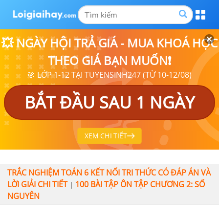
💥 NGÀY HỘI TRẢ GIÁ - MUA KHOÁ HỌC
THEO GIÁ BẠN MUỐN❗
🎯 LỚP 1-12 TẠI TUYENSINH247 (TỪ 10-12/08)
BẮT ĐẦU SAU 1 NGÀY
XEM CHI TIẾT
TRẮC NGHIỆM TOÁN 6 KẾT NỐI TRI THỨC CÓ ĐÁP ÁN VÀ
LỜI GIẢI CHI TIẾT
100 BÀI TẬP ÔN TẬP CHƯƠNG 2: SỐ
|
NGUYÊN